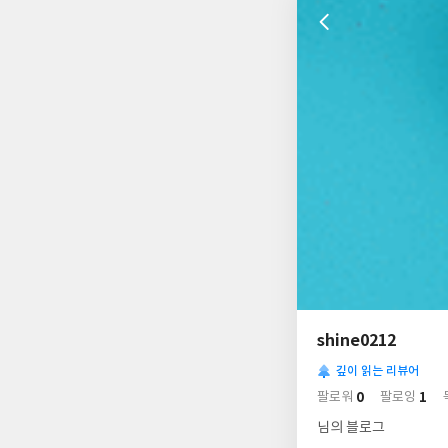
나
의
shine0212
님
사
의
깊이 읽는 리뷰어
락
사
배
0
1
팔로워
팔로잉
경
락
님의 블로그