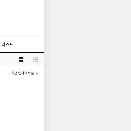
리스트
목
록
보
기
최근 업데이트순
선
택