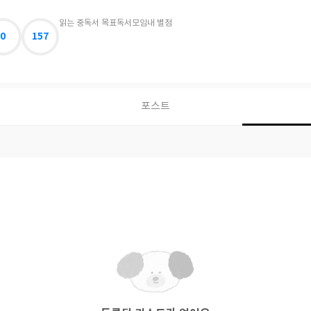
읽는 중
독서 목표
독서모임
내 별점
0
157
포스트