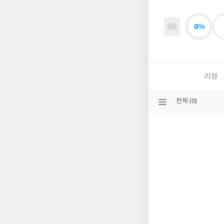
0%
리뷰
선
전체 (0)
택
된
분
류