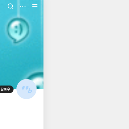
저
장
팔로우
대
표
사
진