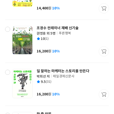
균
이
판
사
14,400
10%
원
가
격
조경수 컨테이너 재배 신기술
권영휴 외 5명
푸른행복
글
평
10
(1)
쓴
출
균
이
판
사
16,200
10%
원
가
격
일 잘하는 마케터는 스토리를 만든다
박희선 저
매일경제신문사
글
평
9.5
(31)
쓴
출
균
이
판
사
16,200
10%
원
가
격