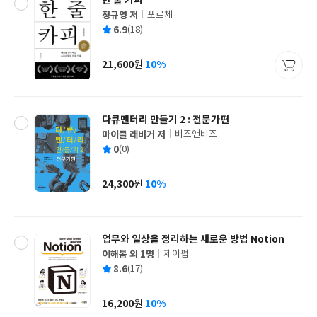
한 줄 카피
정규영 저
포르체
글
평
6.9
(18)
쓴
출
균
이
판
사
21,600
10%
원
가
격
다큐멘터리 만들기 2 : 전문가편
마이클 래비거 저
비즈앤비즈
글
평
0
(0)
쓴
출
균
이
판
사
24,300
10%
원
가
격
업무와 일상을 정리하는 새로운 방법 Notion
이해봄 외 1명
제이펍
글
평
8.6
(17)
쓴
출
균
이
판
사
16,200
10%
원
가