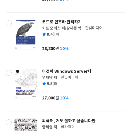
가
격
코드로 인프라 관리하기
키프 모리스 저/강재준 역
한빛미디어
글
평
8.4
(10)
쓴
출
균
이
판
사
28,800
10%
원
가
격
이것이 Windows Server다
우재남 저
한빛미디어
글
평
9.5
(8)
쓴
출
균
이
판
사
27,000
10%
원
가
격
외국어, 저도 잘하고 싶습니다만
양혜영 저
글라이더
글