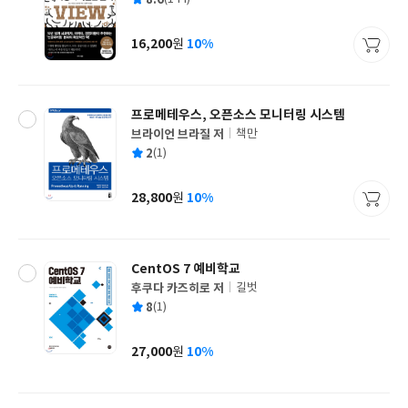
쓴
출
균
이
판
사
16,200
10%
원
가
격
프로메테우스, 오픈소스 모니터링 시스템
브라이언 브라질 저
책만
글
평
2
(1)
쓴
출
균
이
판
사
28,800
10%
원
가
격
CentOS 7 예비학교
후쿠다 카즈히로 저
길벗
글
평
8
(1)
쓴
출
균
이
판
사
27,000
10%
원
가
격