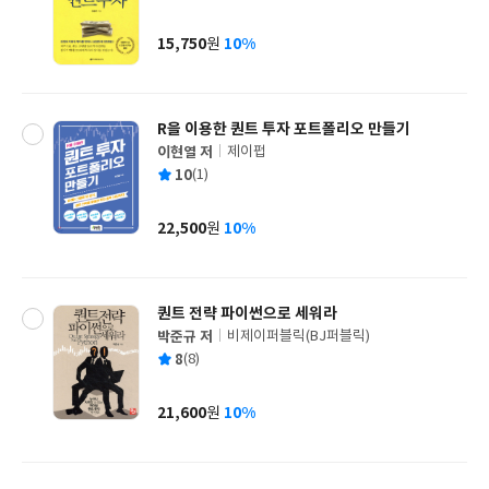
균
이
판
사
15,750
10%
원
가
격
R을 이용한 퀀트 투자 포트폴리오 만들기
이현열 저
제이펍
글
평
10
(1)
쓴
출
균
이
판
사
22,500
10%
원
가
격
퀀트 전략 파이썬으로 세워라
박준규 저
비제이퍼블릭(BJ퍼블릭)
글
평
8
(8)
쓴
출
균
이
판
사
21,600
10%
원
가
격