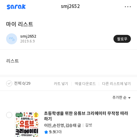
sarak
smj2652
저
마이 리스트
장
smj2652
팔로우
작
2019.6.9
성
일
리스트
전체 0/29
카트 넣기
엑셀 다운로드
다른 리스트에 넣기
추가한 순
초등학생을 위한 유튜브 크리에이터 무작정 따라
하기
이진,손진영,김승태 글
길벗
글
평
9.9
(30)
쓴
출