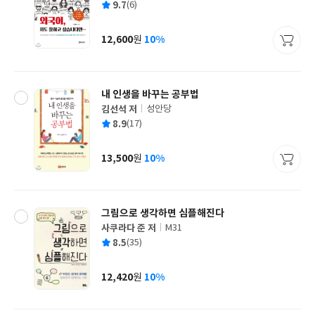
평
9.7
(6)
쓴
출
균
이
판
사
12,600
10%
원
가
격
내 인생을 바꾸는 공부법
김선석 저
성안당
글
평
8.9
(17)
쓴
출
균
이
판
사
13,500
10%
원
가
격
그림으로 생각하면 심플해진다
사쿠라다 준 저
M31
글
평
8.5
(35)
쓴
출
균
이
판
사
12,420
10%
원
가
격