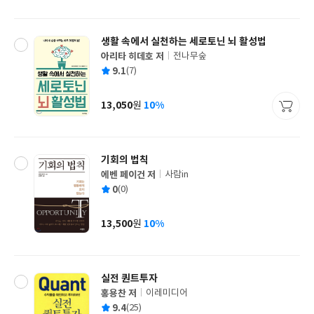
격
생활 속에서 실천하는 세로토닌 뇌 활성법
아리타 히데호 저
전나무숲
글
평
9.1
(7)
쓴
출
균
이
판
사
13,050
10%
원
가
격
기회의 법칙
에벤 페이건 저
사람in
글
평
0
(0)
쓴
출
균
이
판
사
13,500
10%
원
가
격
실전 퀀트투자
홍용찬 저
이레미디어
글
평
9.4
(25)
쓴
출