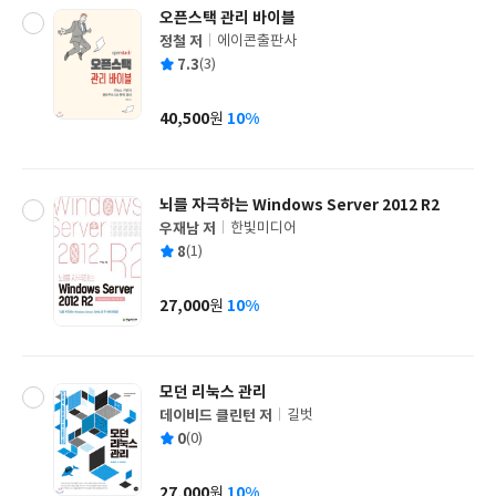
오픈스택 관리 바이블
정철 저
에이콘출판사
글
평
7.3
(3)
쓴
출
균
이
판
사
40,500
10%
원
가
격
뇌를 자극하는 Windows Server 2012 R2
우재남 저
한빛미디어
글
평
8
(1)
쓴
출
균
이
판
사
27,000
10%
원
가
격
모던 리눅스 관리
데이비드 클린턴 저
길벗
글
평
0
(0)
쓴
출
균
이
판
사
27,000
10%
원