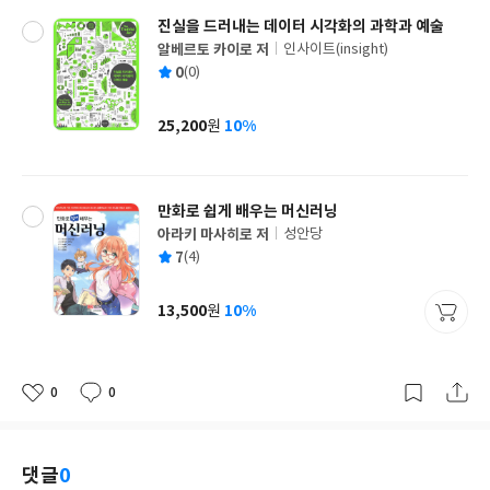
진실을 드러내는 데이터 시각화의 과학과 예술
알베르토 카이로 저
인사이트(insight)
글
평
0
(0)
쓴
출
균
이
판
사
25,200
10%
원
가
격
만화로 쉽게 배우는 머신러닝
아라키 마사히로 저
성안당
글
평
7
(4)
쓴
출
균
이
판
사
13,500
10%
원
가
격
0
0
좋
댓
작
아
글
성
요
일
댓글
0