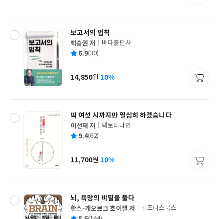
격
보고서의 법칙
백승권 저
바다출판사
글
평
6.9
(30)
쓴
출
균
이
판
사
14,850
10%
원
가
격
딱 여섯 시까지만 열심히 하겠습니다
이선재 저
팩토리나인
글
평
9.4
(62)
쓴
출
균
이
판
사
11,700
10%
원
가
격
뇌, 욕망의 비밀을 풀다
한스-게오르크 호이젤 저
비즈니스북스
글
평
8.6
(144)