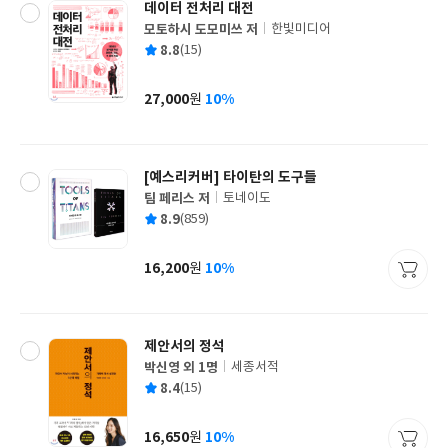
데이터 전처리 대전
모토하시 도모미쓰 저
한빛미디어
글
평
8.8
(15)
쓴
출
균
이
판
사
27,000
10%
원
가
격
[예스리커버] 타이탄의 도구들
팀 페리스 저
토네이도
글
평
8.9
(859)
쓴
출
균
이
판
사
16,200
10%
원
가
격
제안서의 정석
박신영 외 1명
세종서적
글
평
8.4
(15)
쓴
출
균
이
판
사
16,650
10%
원
가