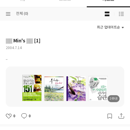
목
선
전체 (0)
록
택
보
된
기
최근 업데이트순
분
선
류
택
▒▒ Min's ▒▒ [1]
작
2004.7.14
성
..
일
169권
도
도
도
도
서
서
서
서
명
명
명
명
0
0
좋
댓
작
아
글
성
요
일