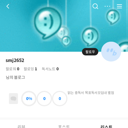
저
장
팔로우
나
의
smj2652
님
대
사
0
1
0
의
팔로워
팔로잉
독서노트
표
락
사
사
배
님의 블로그
진
경
락
읽는 중
독서 목표
독서모임
내 별점
0%
0
0
리스트
리뷰
포스트