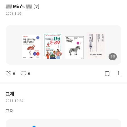
▒▒ Min's ▒▒ [2]
작
2009.1.10
성
일
9권
도
도
도
도
서
서
서
서
명
명
명
명
0
0
좋
댓
작
아
글
성
요
일
교재
작
2011.10.24
성
교재
일