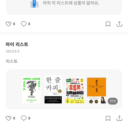
아직 이 리스트에 상품이 없어요.
0
0
좋
댓
작
아
글
성
요
일
마이 리스트
작
2019.6.9
성
리스트
일
29권
도
도
도
도
서
서
서
서
명
명
명
명
0
0
좋
댓
작
아
글
성