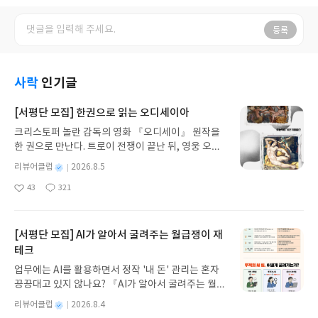
등록
사락
인기글
[서평단 모집] 한권으로 읽는 오디세이아
크리스토퍼 놀란 감독의 영화 『오디세이』 원작을
한 권으로 만난다. 트로이 전쟁이 끝난 뒤, 영웅 오디
세우스는 고향 이타케로 돌아가기 위해 키클롭스, 마
별
리뷰어클럽
2026.8.5
녀 키르케, 세이렌의 노래, 포세이돈의 분노를 헤쳐
명
작
43
321
나간다. 그리스 철학 전공자인 옮긴이가 호메로스의
좋
댓
작
성
아
글
성
방대한 24권 서사를 현대적이고 자연스러운 한국어
일
요
일
로 풀어내, 고전이 낯선 독자도 이야기의 흐름을 놓치
지 않고 끝까지 읽을 수 있다. 3천 년을 이어 온 귀향
[서평단 모집] AI가 알아서 굴려주는 월급쟁이 재
과 모험의 대서사시가 가장 읽기 편한 번역으로 새롭
테크
게 펼쳐진다.한권으로 읽는 오디세이아글쓴이호메로
업무에는 AI를 활용하면서 정작 '내 돈' 관리는 혼자
스 저/육혜원 역출판사이화북스 예스24 바로가기 닫
끙끙대고 있지 않나요? 『AI가 알아서 굴려주는 월급
기모집인원 : 5명신청기간 : 2026.08.05 ~ 2026.08.
쟁이 재테크』는 챗GPT·클로드·제미나이·퍼플렉시
09발표일자 : 2026.08.13리뷰 작성기한 : 도서/상품
별
리뷰어클럽
2026.8.4
티를 나만의 재테크 팀으로 만드는 실전 가이드입니
받고 2주 이내 ▶ 주소/연락처 업데이트 : 신청 전 상
명
작