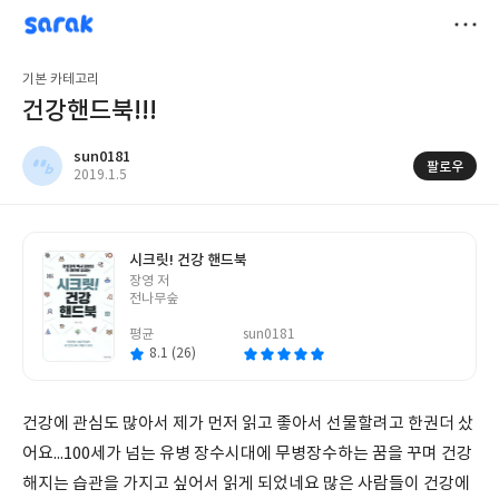
sarak
sun0181
저
기본 카테고리
장
건강핸드북!!!
sun0181
팔로우
작
2019.1.5
성
일
시크릿! 건강 핸드북
글
장영 저
쓴
전나무숲
이
평균
sun0181
8.1 (26)
건강에 관심도 많아서 제가 먼저 읽고 좋아서 선물할려고 한권더 샀
어요...100세가 넘는 유병 장수시대에 무병장수하는 꿈을 꾸며 건강
해지는 습관을 가지고 싶어서 읽게 되었네요 많은 사람들이 건강에