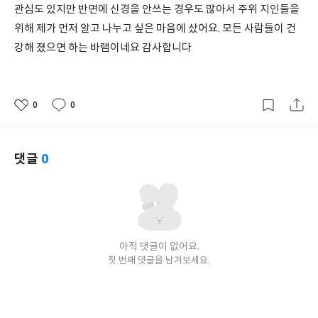
관심도 있지만 반면에 신경을 안쓰는 경우도 많아서 주위 지인들을
위해 제가 먼저 알고 나누고 싶은 마음에 샀어요. 모든 사람들이 건
강해 졌으면 하는 바램이네요 감사합니다
0
0
좋
댓
작
아
글
성
요
일
댓글
0
아직 댓글이 없어요.
첫 번째 댓글을 남겨보세요.