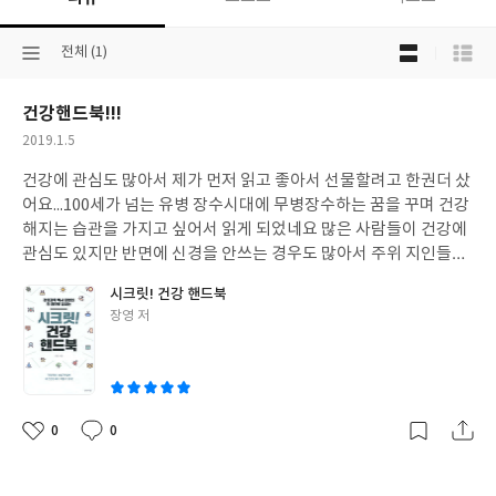
목
선
전체 (1)
록
택
보
된
기
건강핸드북!!!
분
선
류
택
작
2019.1.5
성
건강에 관심도 많아서 제가 먼저 읽고 좋아서 선물할려고 한권더 샀
일
어요...100세가 넘는 유병 장수시대에 무병장수하는 꿈을 꾸며 건강
해지는 습관을 가지고 싶어서 읽게 되었네요 많은 사람들이 건강에
관심도 있지만 반면에 신경을 안쓰는 경우도 많아서 주위 지인들을
위해 제가 먼저 알고 나누고 싶은 마음에 샀어요. 모든 사람들이 건
시크릿! 건강 핸드북
강해 졌으면 하는 바램이네요 감사합니다
글
장영 저
쓴
이
0
0
좋
댓
작
아
글
성
요
일