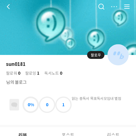
저
장
팔로우
나
의
sun0181
님
대
사
0
1
0
의
팔로워
팔로잉
독서노트
표
락
사
사
배
님의 블로그
진
경
락
읽는 중
독서 목표
독서모임
내 별점
0%
0
1
리뷰
포스트
리스트