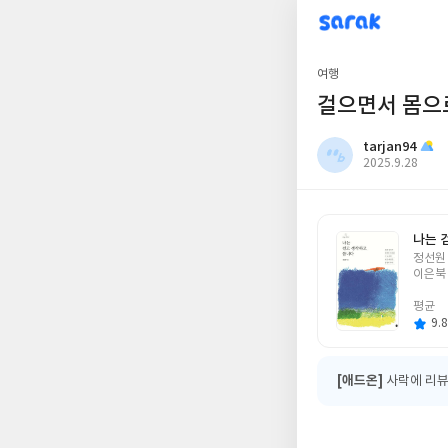
sarak
tarjan94
여행
걸으면서 몸으
tarjan94
작
2025.9.28
성
일
나는 
글
정선원
쓴
이은북
이
평균
9.8
[애드온]
사락에 리뷰