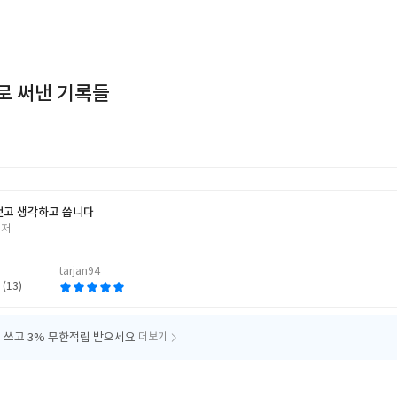
로 써낸 기록들
걷고 생각하고 씁니다
 저
tarjan94
 (13)
 쓰고
3% 무한적립 받으세요
더보기