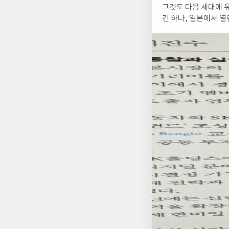
그것도 다음 세대에 
긴 하나, 일본에서 열
에 있는 Plug & 
기는 어렵지만, 무언
서 따라한다는 느낌을
급격히 발전했었다. 
로나 환자 집계를 팩
인지 모르겠지만, 일
히 농담처럼만 들리지 않았다. 예를 들어, 사카나AI라고 하는 스타트업은 거대 LLM
을 실행한다고 한다.
사용하는데, 이 회사는
성, 또는 산업 특성
한 사람들이 미국 실
을 갖는 사람들이 많다
슨황도 투자한 회사라
없지만 제조, 금융, 
일본 제조업에 큰 장
리는 기존의 장점을 
않았던 과거에 매우 잘
속 바꾸고, 갈아 타고