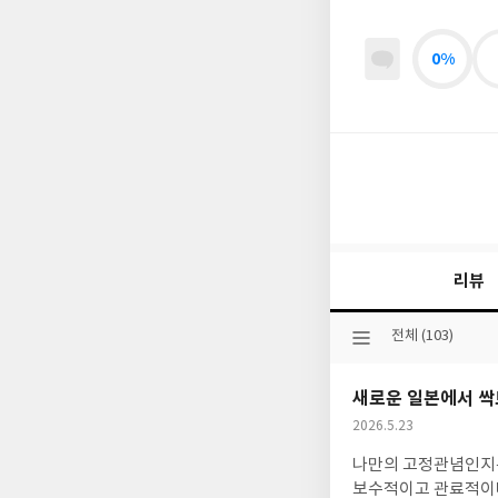
0%
리뷰
선
전체 (103)
택
된
새로운 일본에서 싹
분
류
작
2026.5.23
성
나만의 고정관념인지는
일
보수적이고 관료적이며