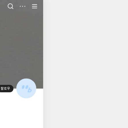
저
장
팔로우
대
표
사
진