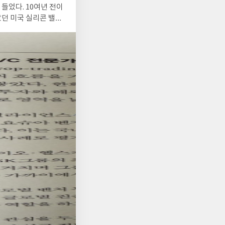
들었다. 10여년 전이
았던 미국 실리콘 밸리
부러지게 이유를 설명하
기업들의 눈치를 보면
지털 기반 서비스들이
장을 찍어야 하며, 코
모른다. 진담인지 농담
수 없다는 말이 단순
 재학습시키는 방법을
구성하여 일본어의 특
 그리고 여기에 참여
에서 창업했는지 의문
더불어 엔비디아의 젠
 사례를 소개할 수는
 과거에는 모노즈쿠리가
럼 느껴진다. 모노즈쿠
기 때문에 변화가 많지
과 같은 시기에는 계
다. 요즘의 일본 스타