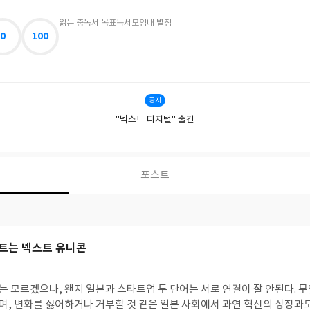
읽는 중
독서 목표
독서모임
내 별점
0
100
공지
"넥스트 디지털" 출간
포스트
트는 넥스트 유니콘
 모르겠으나, 왠지 일본과 스타트업 두 단어는 서로 연결이 잘 안된다. 
, 변화를 싫어하거나 거부할 것 같은 일본 사회에서 과연 혁신의 상징과