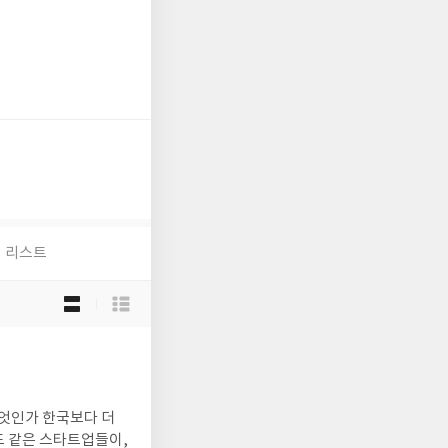
리스트
목
록
보
기
선
택
무엇인가 한국보다 더
도 같은 스타트업들이,