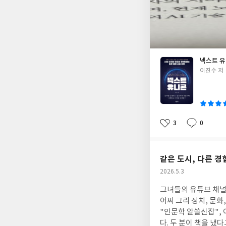
트업들이 모노즈쿠리의
트업이 세상의 대표 
기회였다. 그리고 이
고 그들의 기술과 서
라, 왜 일본 스타트
각된다. 책에 있는 회
넥스트 
각이 들기 때문이다. 일본의 스타트업 생태계를 이해할 수 있었고, 실용적인 기술과 스타트업도 알게 되고, 현장을 개
글
이진수 저
선할 수 있는 아이디
쓴
이
3
0
좋
댓
작
아
글
성
요
일
같은 도시, 다른 경
작
2026.5.3
성
그녀들의 유튜브 채널인
일
어찌 그리 정치, 문화
"인문학 알쓸신잡",
다. 두 분이 책을 냈다고 해서 반가운 마음에 읽어 보았다. 시력이 계속 안 좋아지기도 하고, 한 동안 바쁘기도 했고, 하