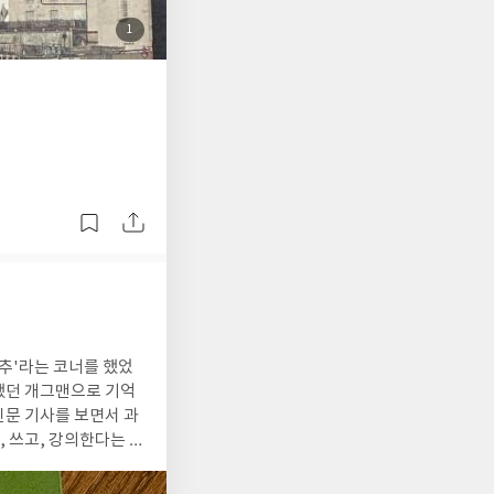
첨
1
부
된
사
진
추'라는 코너를 했었
했던 개그맨으로 기억
신문 기사를 보면서 과
 있었을거라는 느낌이