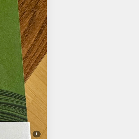
. 확실히 고
 소재마다 그가 겪은 경
는 죽음의 문턱까지 다
 하기 때문에 다른 작가
 수 있을까? 일반화해
위해서 살고 있다고 말
늦은 순간은 없다. 누구
. 진리에 이르는 길
첨
1
부