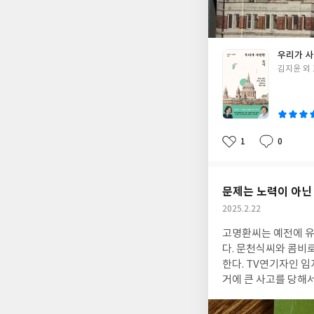
갖게 된다. 그
우리가 사
글
김지윤 외 
쓴
이
1
0
좋
댓
작
아
글
성
요
일
문제는 노력이 아닌
작
2025.2.22
성
고명환씨는 예전에 유
일
다. 문천식씨와 콤비
한다. TV연기자인 임
거에 큰 사고를 당해서 죽기 직전까지 갔었고, 그 뒤에 극적으로 건강을 회복하고 책을 많이 읽고, 쓰고, 강의한다는 알
게 되었다. 개그맨인 줄만 알았던 사람이 책도 많이 읽고, 쓰고, 강의를 한다는 것이 쉽지 않았을거라는 생각이 들었다.
많은 사람들이 좋아해