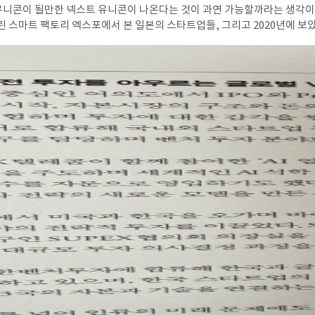
유니콘이 될만한 넥스트 유니콘이 나온다는 것이 과연 가능할까라는 생각이 
린 스마트 팩토리 엑스포에서 본 일본의 스타트업들, 그리고 2020년에 보
Play 사무실에 입주한 일본 기업들의 모습을 보면서 실망했던 적이 있다. 딱 
인가 혁신을 추구하면서 신기술을 적극적으로 찾는 모습보다는 다른 일본 
 많이 받았기 때문이다. 코로나 시기에 전세계적으로 화상회의나 각종 디
그때 일본의 디지털화가 더디다보니, 전자 서명이 안되고, 여전히 종이에 도
스로 받아 집계한다는 뉴스를 본 기억이 있어서 더 그런 생각이 들었는지도 
본의 도장 협회가 미국의 총기 협회보다 더 강력하기 때문에 도장을 포기할 
 모델을 뛰어 넘는 소버린 AI전략
 보통 오픈소스 기반의 LLM을 가지고 산업 특화 데이터를 파인튜닝하거나
 오픈소스 기반의 LLM을 활용하되, 그런 LLM들 여러 개를 네트워크로 
에 맞게 필요한 네트워크를 활성화시켜 사용하게 하는 방식을 사용하게 한다.
리콘밸리에서도 인정받는 전문가들이어서 왜 미국에서 창업하지 않고 일본
고 할 정도니 이 정도면 참여한 사람들의 수준을 짐작할 수 있다. 거기에 
고 하니 거의 흥행 보증 수표나 다름 없다는 느낌을 갖게 된다.일일이 모든
에너지, SaaS 등 다양한 분야에서 활약하는 스타트업들을 소개하고 있다.
점이 되었지만, 요즘 시대에는 오히려 혁신을 가로막는 장애가 되었던 것처
계속 발전시키고, 품질을 고도화하고 극한의 제품 성능과 완벽성을 추구하
 맞는 방법이 아닌가 한다. 하지만 하루가 멀다하고 기술 개발이 되는 요즘
, 새롭게 나아가야하니 오히려 과거의 장점이 현재의 단점이 된 것으로 보인