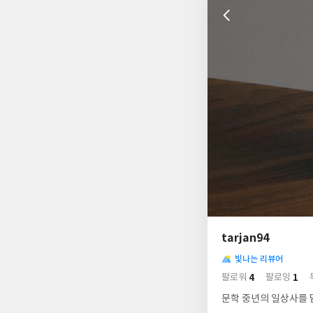
나
의
tarjan94
님
사
의
빛나는 리뷰어
락
사
배
4
1
팔로워
팔로잉
경
락
문학 중년의 일상사를 