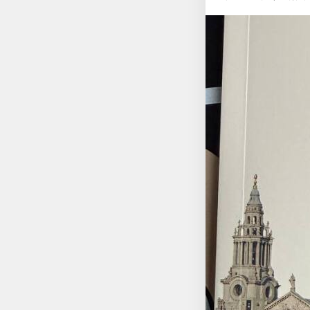
여간 그동안 책을 보기 쉽지 않은 상황이었는
그런 생각이 든다. 
다보니 한 번에 읽어
이 더 필요해보였다. 다행이 내용이 무겁지 않고, 저자들이 여행을 다니면서 방문한 인상 깊었던 도시를 설명한 책이
라서 비교적 부담없이 
피렌체, 교토, 워싱턴
많은 도시 중에 왜 하필 8개 도시를 
상하이, 파리 4곳으로
문한 적이 없기에 방문
녀왔기에 가장 기억이
리는 약 13년 전에 다녀온 것 같
억을 기록으로 남겨놓
다. 작년에 다녀온 워
를 다시 복기해 보기도
턴 D.C 부분이 더 살갑게 와닿는다. 4개 도시만 놓고 보면, 내가 다녀 
고 느끼는 게 다른 것
내가 무엇인지도 모르고
역사와 그에 관련된 여러 이야기들...
면, 이 책에서 소개하는 곳에 꼭 가보
그 때 못 가봤던 그 곳에 가보고 싶다. 우리는 같은 도시를 방문하지