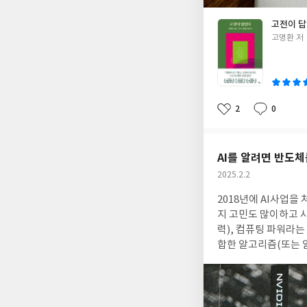
고전이 답
글
고명환 저
쓴
이
2
0
좋
댓
작
아
글
성
요
일
AI를 알려면 반도
작
2025.2.2
성
2018년에 AI사업을
일
지 고민도 많이하고 시
력), 컴퓨팅 파워라는 것이었다. AI과제는 결국 AI모델을 만드는 것이 목적인데,
합한 알고리즘(또는 알
지 구성 요소 중에 GPU와 GPU의
을 통해서 알게 되었는
피도 찍는 영광을 얻었던
느껴지는 것은 저자가