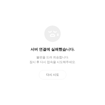
네
트
워
크
오
서버 연결에 실패했습니다.
류
불편을 드려 죄송합니다.
잠시 후 다시 접속을 시도해주세요.
다시 시도