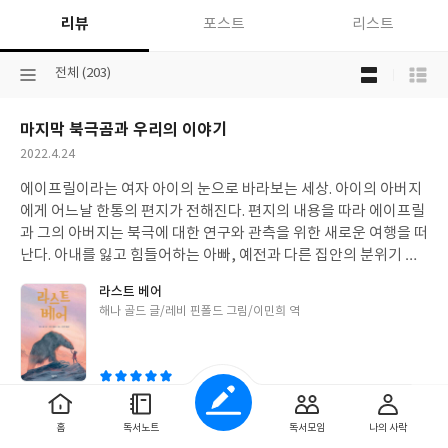
리뷰
포스트
리스트
목
선
전체 (203)
록
택
보
된
기
마지막 북극곰과 우리의 이야기
분
선
류
택
작
2022.4.24
성
에이프릴이라는 여자 아이의 눈으로 바라보는 세상. 아이의 아버지
일
에게 어느날 한통의 편지가 전해진다. 편지의 내용을 따라 에이프릴
과 그의 아버지는 북극에 대한 연구와 관측을 위한 새로운 여행을 떠
난다. 아내를 잃고 힘들어하는 아빠, 예전과 다른 집안의 분위기 속
에서 자신의 속마음을 터놓고 밝히지 못하고 움추러드는 주인공 에
라스트 베어
이프릴. 지구 온난화가 북극에 미치는 영향을 파악하기 위해 기상 관
글
해나 골드 글/레비 핀폴드 그림/이민희 역
측을 떠나는 둘의 여정은 새로운 시작과 희망이라는 이름으로 다시
쓴
금 따뜻하게 피어난다. 다른 사람은 아무도 없고, 관측을 위해 오게
이
된 두 사람만이 존재하는 베어아일랜드. <라스트 베어>는 이 공간
을 배경으로 펼쳐지는 우정과 사랑의 이야기를 담았다. 보통의 경우
“우정”, “사랑”이라 하면, “사람들 간의 관계”를 먼저 떠올리기 쉽상
0
0
좋
댓
작
홈
독서노트
독서모임
나의 사락
이지만, 이 소설은 북극곰과 사람의 우정을 다루고 있다. 특정의 주
아
글
성