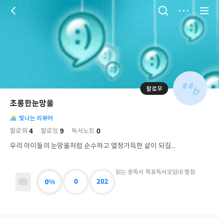
저
장
팔로우
나
의
초롱한눈망울
님
대
사
의
빛나는 리뷰어
표
락
사
사
배
4
9
0
팔로워
팔로잉
독서노트
진
경
락
우리 아이들의 눈망울처럼 순수하고 열정가득한 삶이 되길...
읽는 중
독서 목표
독서모임
내 별점
0%
0
202