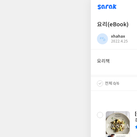
sarak
요리(eBook)
xhahax
작
2022.4.25
성
일
요리책
전체 0/6