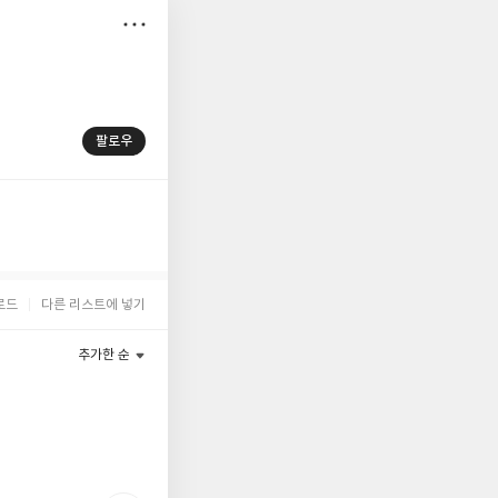
저
장
팔로우
로드
다른 리스트에 넣기
추가한 순