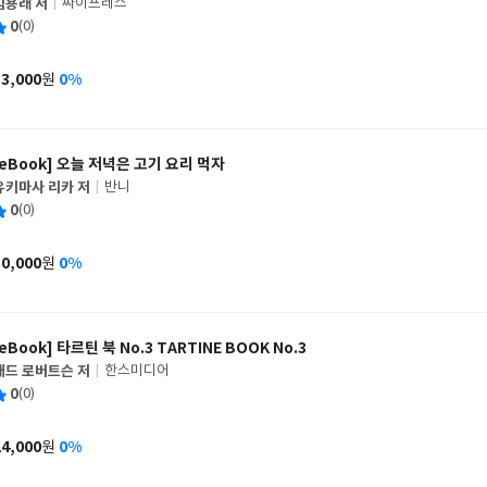
김용래 저
싸이프레스
글
평
0
(0)
쓴
출
균
이
판
사
13,000
0%
원
가
격
[eBook] 오늘 저녁은 고기 요리 먹자
유키마사 리카 저
반니
글
평
0
(0)
쓴
출
균
이
판
사
10,000
0%
원
가
격
[eBook] 타르틴 북 No.3 TARTINE BOOK No.3
채드 로버트슨 저
한스미디어
글
평
0
(0)
쓴
출
균
이
판
사
24,000
0%
원
가
격