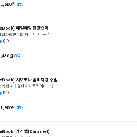
사
12,600
0%
원
가
격
[eBook] 매일매일 달걀요리
달걀과학연구회 저
시그마북스
글
평
0
(0)
쓴
출
균
이
판
사
9,450
0%
원
가
격
[eBook] 시오코나 홈베이킹 수업
전익범 저
알에이치코리아(RHK)
글
평
0
(0)
쓴
출
균
이
판
사
11,900
0%
원
가
격
[eBook] 캐러멜(Caramel)