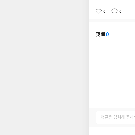
0
0
좋
댓
작
아
글
성
요
일
댓글
0