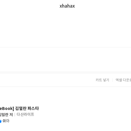
xhahax
카트 넣기
엑셀 다운
[eBook] 김밀란 파스타
김밀란 저
다산라이프
글
평
0
(0)
쓴
출
균
이
판