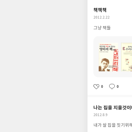
요
일
책책책
작
2012.2.22
성
그냥 책들
일
도
도
서
서
명
명
0
0
좋
댓
작
아
글
성
요
일
나는 집을 지을것이
작
2012.8.9
성
내가 살 집을 짓기위해
일