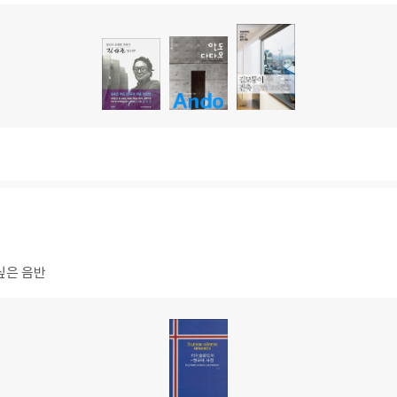
도
도
도
서
서
서
명
명
명
싶은 음반