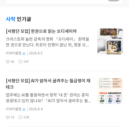
사락
인기글
[서평단 모집] 한권으로 읽는 오디세이아
크리스토퍼 놀란 감독의 영화 『오디세이』 원작을
한 권으로 만난다. 트로이 전쟁이 끝난 뒤, 영웅 오디
세우스는 고향 이타케로 돌아가기 위해 키클롭스, 마
별
리뷰어클럽
2026.8.5
녀 키르케, 세이렌의 노래, 포세이돈의 분노를 헤쳐
명
작
42
297
나간다. 그리스 철학 전공자인 옮긴이가 호메로스의
좋
댓
작
성
아
글
성
방대한 24권 서사를 현대적이고 자연스러운 한국어
일
요
일
로 풀어내, 고전이 낯선 독자도 이야기의 흐름을 놓치
지 않고 끝까지 읽을 수 있다. 3천 년을 이어 온 귀향
[서평단 모집] AI가 알아서 굴려주는 월급쟁이 재
과 모험의 대서사시가 가장 읽기 편한 번역으로 새롭
테크
게 펼쳐진다.한권으로 읽는 오디세이아글쓴이호메로
업무에는 AI를 활용하면서 정작 '내 돈' 관리는 혼자
스 저/육혜원 역출판사이화북스 예스24 바로가기 닫
끙끙대고 있지 않나요? 『AI가 알아서 굴려주는 월급
기모집인원 : 5명신청기간 : 2026.08.05 ~ 2026.08.
쟁이 재테크』는 챗GPT·클로드·제미나이·퍼플렉시
09발표일자 : 2026.08.13리뷰 작성기한 : 도서/상품
별
리뷰어클럽
2026.8.4
티를 나만의 재테크 팀으로 만드는 실전 가이드입니
받고 2주 이내 ▶ 주소/연락처 업데이트 : 신청 전 상
명
작
31
218
다. 재무 진단부터 주식 투자, 부동산, 절세, 자산 관
좋
댓
작
성
품 받으실 주소/연락처를 업데이트 해주세요! (선정
아
글
성
리 자동화 루틴까지, 코딩 없이도 프롬프트 하나로 2
일
후 수정 불가)▶ 서평단 신청 방법 : 기대평 댓글을 작
요
일