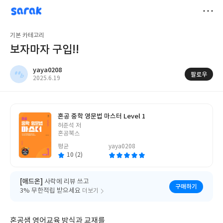
sarak
yaya0208
저
기본 카테고리
장
보자마자 구입!!
yaya0208
팔로우
작
2025.6.19
성
일
혼공 중학 영문법 마스터 Level 1
글
허준석 저
쓴
혼공북스
이
평균
yaya0208
10 (2)
[애드온]
사락에 리뷰 쓰고
구매하기
3% 무한적립 받으세요
더보기
혼공샘 영어교육 방식과 교재를