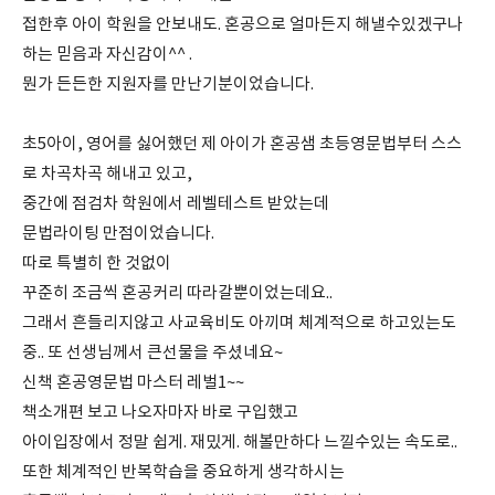
접한후 아이 학원을 안보내도. 혼공으로 얼마든지 해낼수있겠구나
하는 믿음과 자신감이^^ .
뭔가 든든한 지원자를 만난기분이었습니다.
초5아이, 영어를 싫어했던 제 아이가 혼공샘 초등영문법부터 스스
로 차곡차곡 해내고 있고,
중간에 점검차 학원에서 레벨테스트 받았는데
문법라이팅 만점이었습니다.
따로 특별히 한 것없이
꾸준히 조금씩 혼공커리 따라갈뿐이었는데요..
그래서 흔들리지않고 사교육비도 아끼며 체계적으로 하고있는도
중.. 또 선생님께서 큰선물을 주셨네요~
신책 혼공영문법 마스터 레벌1~~
책소개편 보고 나오자마자 바로 구입했고
아이입장에서 정말 쉽게. 재밌게. 해볼만하다 느낄수있는 속도로..
또한 체계적인 반복학습을 중요하게 생각하시는