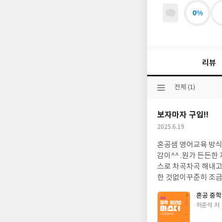
0%
리뷰
선
전체 (1)
택
된
보자마자 구입!!
분
류
작
2025.6.19
성
혼공샘 영어교육 방식
일
감이^^ .뭔가 든든
스로 차곡차곡 해내고
한 것없이꾸준히 조
는도중.. 또 선생님
혼공 중학 
고 아이입장에서 정말
글
허준석 저
혼공쌤 마인드가 그대
쓴
은 문법교육서에서 단연 보물이라자신합니다!! 어