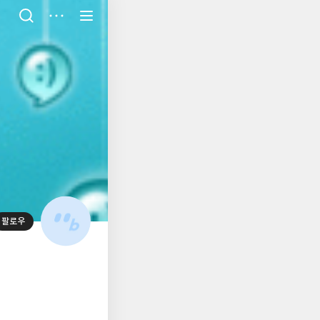
저
장
팔로우
대
표
사
진