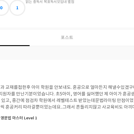
읽는 중
독서 목표
독서모임
내 별점
0
1
포스트
과 교재를접한후 아이 학원을 안보내도. 혼공으로 얼마든지 해낼수있겠구
한 지원자를 만난기분이었습니다. 초5아이, 영어를 싫어했던 제 아이가 혼공
 있고, 중간에 점검차 학원에서 레벨테스트 받았는데문법라이팅 만점이었
금씩 혼공커리 따라갈뿐이었는데요..그래서 흔들리지않고 사교육비도 아끼
께서 큰선물을 주셨네요~신책 혼공영문법 마스터 레벌1~~책소개편 보고 나
영문법 마스터 Level 1
 쉽게. 재밌게. 해볼만하다 느낄수있는 속도로.. 또한 체계적인 반복학습
로 녹아 발간된 교재였습니다. 제가 생각하는 영어교육의 결 과 너무 방향
렵게 공부할 필요가있을까요?언어는 어려운 공식같은게 아니잖아