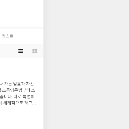
리스트
목
록
보
기
선
택
나 하는 믿음과 자신
샘 초등영문법부터 스
습니다. 따로 특별히
며 체계적으로 하고있
오자마자 바로 구입했
을 중요하게 생각하시는
이 비슷했고 또한 수많