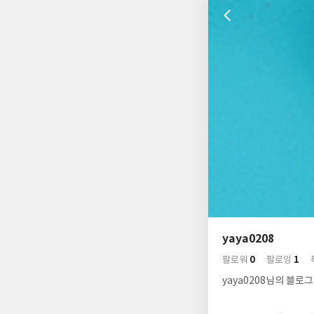
나
의
yaya0208
님
사
0
1
의
팔로워
팔로잉
락
사
배
yaya0208님의 블로그
경
락