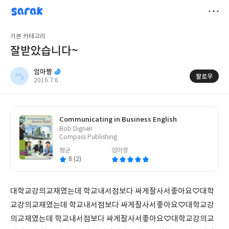
sarak
엄마짱
저
기본 카테고리
장
잘받았습니다~
엄마짱
팔로우
작
2016.7.6
성
일
Communicating in Business English
글
Bob Dignen
쓴
Compass Publishing
이
평균
엄마짱
8 (2)
대학교강의교재였는데 학교내서점보다 싸게잘사서좋아요♡대학
교강의교재였는데 학교내서점보다 싸게잘사서좋아요♡대학교강
의교재였는데 학교내서점보다 싸게잘사서좋아요♡대학교강의교