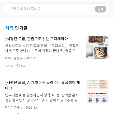
등록
사락
인기글
[서평단 모집] 한권으로 읽는 오디세이아
크리스토퍼 놀란 감독의 영화 『오디세이』 원작을
한 권으로 만난다. 트로이 전쟁이 끝난 뒤, 영웅 오디
세우스는 고향 이타케로 돌아가기 위해 키클롭스, 마
별
리뷰어클럽
2026.8.5
녀 키르케, 세이렌의 노래, 포세이돈의 분노를 헤쳐
명
작
42
301
나간다. 그리스 철학 전공자인 옮긴이가 호메로스의
좋
댓
작
성
아
글
성
방대한 24권 서사를 현대적이고 자연스러운 한국어
일
요
일
로 풀어내, 고전이 낯선 독자도 이야기의 흐름을 놓치
지 않고 끝까지 읽을 수 있다. 3천 년을 이어 온 귀향
[서평단 모집] AI가 알아서 굴려주는 월급쟁이 재
과 모험의 대서사시가 가장 읽기 편한 번역으로 새롭
테크
게 펼쳐진다.한권으로 읽는 오디세이아글쓴이호메로
업무에는 AI를 활용하면서 정작 '내 돈' 관리는 혼자
스 저/육혜원 역출판사이화북스 예스24 바로가기 닫
끙끙대고 있지 않나요? 『AI가 알아서 굴려주는 월급
기모집인원 : 5명신청기간 : 2026.08.05 ~ 2026.08.
쟁이 재테크』는 챗GPT·클로드·제미나이·퍼플렉시
09발표일자 : 2026.08.13리뷰 작성기한 : 도서/상품
별
리뷰어클럽
2026.8.4
티를 나만의 재테크 팀으로 만드는 실전 가이드입니
받고 2주 이내 ▶ 주소/연락처 업데이트 : 신청 전 상
명
작