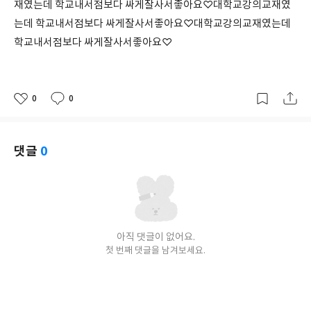
재였는데 학교내서점보다 싸게잘사서좋아요♡대학교강의교재였
는데 학교내서점보다 싸게잘사서좋아요♡대학교강의교재였는데
학교내서점보다 싸게잘사서좋아요♡
0
0
좋
댓
작
아
글
성
요
일
댓글
0
아직 댓글이 없어요.
첫 번째 댓글을 남겨보세요.