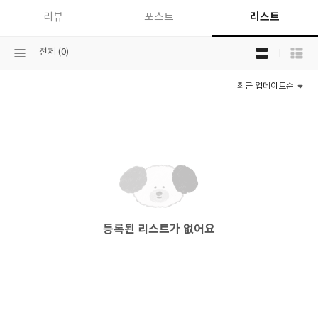
리스트
리뷰
포스트
목
선
전체 (0)
록
택
보
된
기
최근 업데이트순
분
선
류
택
등록된 리스트가 없어요