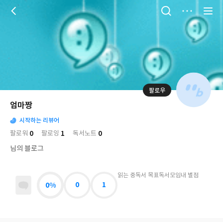
저
장
팔로우
나
의
엄마짱
님
대
사
의
시작하는 리뷰어
표
락
사
사
배
0
1
0
팔로워
팔로잉
독서노트
진
경
락
님의 블로그
읽는 중
독서 목표
독서모임
내 별점
0%
0
1