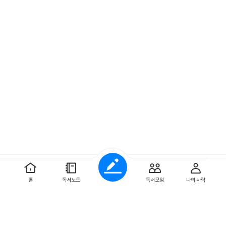
예스이십사 ㈜
사업자 정보
홈
독서노트
독서모임
나의 사락
개인정보처리방침
이용약관
문의하기
Copyright ⓒYES24 Corp. All Rights Reserved.