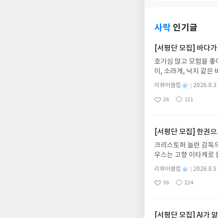
사락
인기글
[서평단 모집] 바다가
호기심 많고 모험을 좋
이, 소라게, 낙지 같
데, 과연 바다에 무슨
별
리뷰어클럽
2026.8.3
보세요!바다가 사라졌다
명
작
26
121
6.08.03 ~ 2026.
좋
댓
작
성
아
글
성
데이트 : 신청 전 상품
일
요
일
기대평 댓글을 작성해주
해주세요!- '사락' 개
[서평단 모집] 한권
개설하지 않으셔도 됩니
크리스토퍼 놀란 감독의
처 (클릭 시 수정 가
우스는 고향 이타케로 
될 수 있습니다(재발송 
다. 그리스 철학 전공
스트가 아닌 '리뷰'로 
별
리뷰어클럽
2026.8.5
어내, 고전이 낯선 독자
명
작
서 제외될 수 있습니다
36
224
의 대서사시가 가장 읽
좋
댓
작
성
아
글
성
혜원 역출판사이화북스 예스
일
요
일
자 : 2026.08.13
주소/연락처를 업데이트 
[서평단 모집] AI가