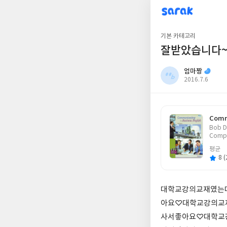
sarak
엄마짱
기본 카테고리
잘받았습니다
엄마짱
작
2016.7.6
성
일
Commu
글
Bob D
쓴
Compa
이
평균
8 (
대학교강의교재였는
아요♡대학교강의교
사서좋아요♡대학교