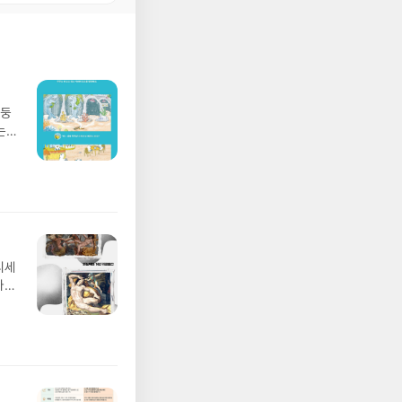
망둥
는
져
02
 업
 :
 확인
도로
연락
디세
누락
나간
(포
풀
정에
 모험
/육
발표일
실
요!