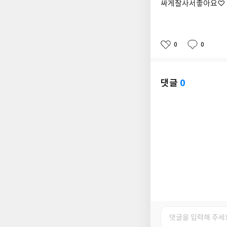
싸게잘사서좋아요♡
0
0
좋
댓
작
아
글
성
요
일
댓글
0