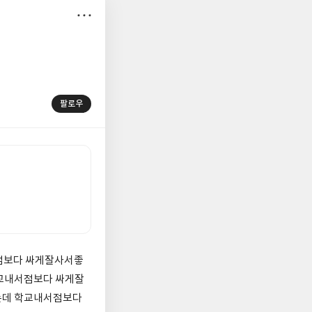
저
장
팔로우
점보다 싸게잘사서좋
교내서점보다 싸게잘
데 학교내서점보다