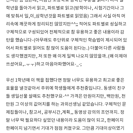
산지는 좀 됐는데, 처음엔 고등학교 삼학년 부분을 읽다가 다시 일
학년을 돌아가서 읽고, 파트별로 읽고(방학이나, 시험기간이나 그
에 맞춰서 일,이,삼학년것을 파트별로 읽었음) 그래서 사실 아직 머
리속에 깨끗하게 정리되진 않았지만^^;; 적어도 파트별로 성실하고
구체적으로 구성되있어 전체적으로 참 유용하고 좋은 내용이라 감
탄을 했습니다-(아무래도 주단위로 구체적인 학습법이 제시되어 있
어서 파트별로 읽어도 참 많이 도움이 된다는..) 더불어 다른 사람들
도 생각했겠지만, 저 또한 왜 이게 일찍 나오지 않았을까..(왜 이제야
쓰셨어요,..ㅜㅜ)하고 마음아파했어요-_-;
우선 1학년때 이 책을 접했다면 정말 너무도 유용하고 최고로 좋은
효율을 낼것같아서 주위에 학생들에게 추천중입니다.. 동생이 친구
들 생일선물 살때도 추천했구요-^^ 가격은 만원이지만, 백만원, 천
만원 그 이상의 값어치를 하는 과외선생님 같았습니다. 구체적인 문
제집들이나, 참고서, 공부시간,계획,, 동영상 강의의 조언까지.. 정
말 너무 딱 필요하다 싶었던 내용이라 도움이 많이 되고, 한페이지
한페이지 넘기면서 기대가 점점 커졌구요. 그만큼 기대이상이였기