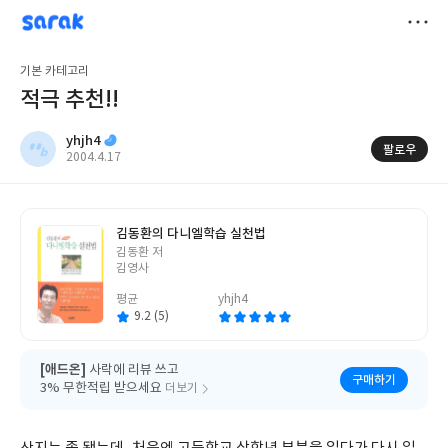
sarak
yhjh4
저
기본 카테고리
장
적극 추천!!
yhjh4
팔로우
작
2004.4.17
성
일
김동환의 다니엘학습 실천법
글
김동환 저
쓴
김영사
이
평균
yhjh4
9.2 (5)
[애드온]
사락에 리뷰 쓰고
구매하기
3% 무한적립 받으세요
더보기