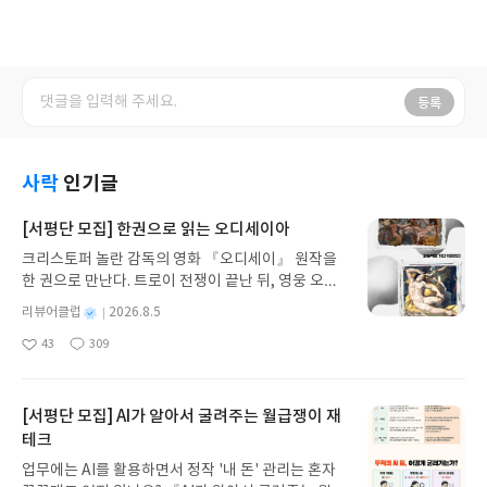
등록
사락
인기글
[서평단 모집] 한권으로 읽는 오디세이아
크리스토퍼 놀란 감독의 영화 『오디세이』 원작을
한 권으로 만난다. 트로이 전쟁이 끝난 뒤, 영웅 오디
세우스는 고향 이타케로 돌아가기 위해 키클롭스, 마
별
리뷰어클럽
2026.8.5
녀 키르케, 세이렌의 노래, 포세이돈의 분노를 헤쳐
명
작
43
309
나간다. 그리스 철학 전공자인 옮긴이가 호메로스의
좋
댓
작
성
아
글
성
방대한 24권 서사를 현대적이고 자연스러운 한국어
일
요
일
로 풀어내, 고전이 낯선 독자도 이야기의 흐름을 놓치
지 않고 끝까지 읽을 수 있다. 3천 년을 이어 온 귀향
[서평단 모집] AI가 알아서 굴려주는 월급쟁이 재
과 모험의 대서사시가 가장 읽기 편한 번역으로 새롭
테크
게 펼쳐진다.한권으로 읽는 오디세이아글쓴이호메로
업무에는 AI를 활용하면서 정작 '내 돈' 관리는 혼자
스 저/육혜원 역출판사이화북스 예스24 바로가기 닫