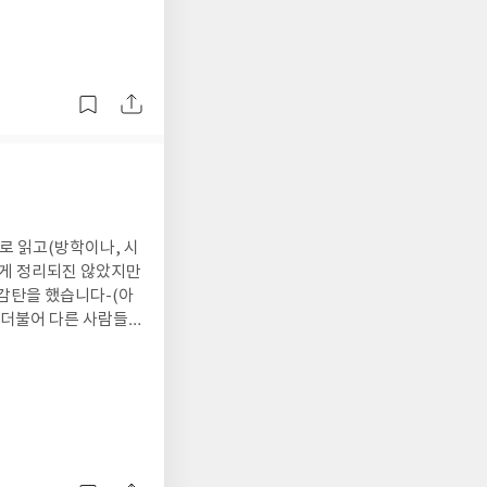
로 읽고(방학이나, 시
하게 정리되진 않았지만
 감탄을 했습니다-(아
 더불어 다른 사람들
요-_-; 우선 1
게 추천중입니다.. 동
어치를 하는 과외선생
 너무 딱 필요하다 싶
 기대이상이였기도 했습
어떤 공부가 효율적인