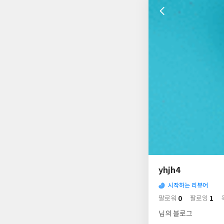
나
의
yhjh4
님
사
의
시작하는 리뷰어
락
사
배
0
1
팔로워
팔로잉
경
락
님의 블로그