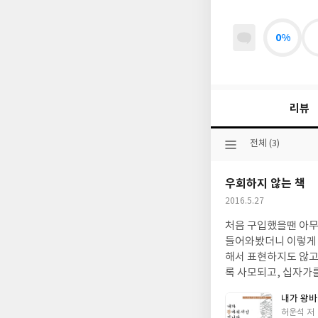
0%
리뷰
선
전체 (3)
택
된
우회하지 않는 책
분
류
작
2016.5.27
성
처음 구입했을땐 아무 
일
들어와봤더니 이렇게 많
해서 표현하지도 않고
록 사모되고, 십자가
내가 왕
글
허운석 저