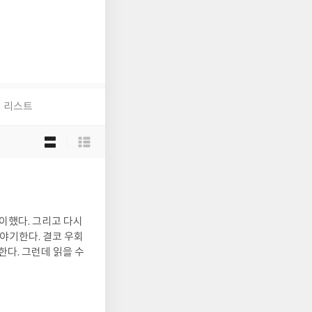
리스트
목
록
보
기
선
택
이했다. 그리고 다시
이야기한다. 결코 우회
한다. 그런데 읽을 수