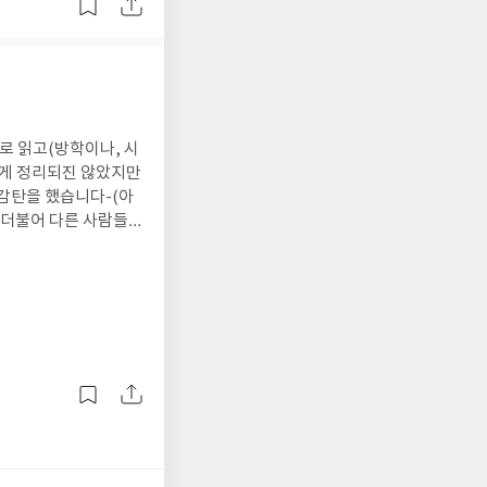
로 옆에서 매일매일 지도
로 읽고(방학이나, 시
하게 정리되진 않았지만
 감탄을 했습니다-(아
 더불어 다른 사람들
요-_-; 우선 1
게 추천중입니다.. 동
어치를 하는 과외선생
 너무 딱 필요하다 싶
 기대이상이였기도 했습
어떤 공부가 효율적인
로 옆에서 매일매일 지도