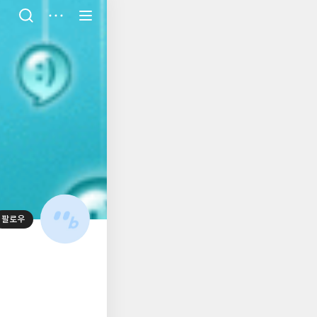
저
장
팔로우
대
표
사
진