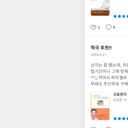
쓴
이
1
0
좋
댓
작
아
글
성
요
일
적극 추천!!
작
2004.4.17
성
산지는 좀 됐는데, 
일
험기간이나 그에 맞춰
^^;; 적어도 파트
무래도 주단위로 구체
도 생각했겠지만, 저 또
김동환의
학년때 이 책을 접했
글
김동환 저
생이 친구들 생일선물
쓴
님 같았습니다. 구체적
이
었던 내용이라 도움이
니다^^ 그리고 공부