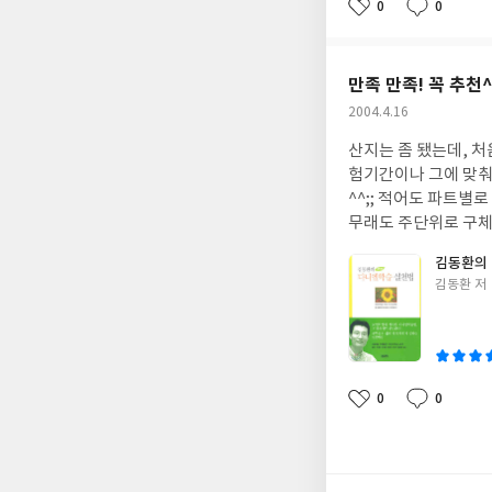
지, 그리고 어떻게 공
0
0
좋
댓
작
해주는 것 같아 어떤 
아
글
성
요
일
만족 만족! 꼭 추천^
작
2004.4.16
성
산지는 좀 됐는데, 
일
험기간이나 그에 맞춰
^^;; 적어도 파트
무래도 주단위로 구체
도 생각했겠지만, 저 또
김동환의
학년때 이 책을 접했
글
김동환 저
생이 친구들 생일선물
쓴
님 같았습니다. 구체적
이
었던 내용이라 도움이
니다^^ 그리고 공부
지, 그리고 어떻게 공
0
0
좋
댓
작
해주는 것 같아 어떤 
아
글
성
요
일