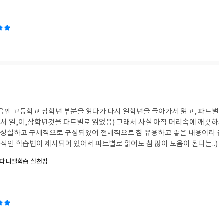
처음엔 고등학교 삼학년 부분을 읽다가 다시 일학년을 돌아가서 읽고, 파트별
서 일,이,삼학년것을 파트별로 읽었음) 그래서 사실 아직 머리속에 깨끗
별로 성실하고 구체적으로 구성되있어 전체적으로 참 유용하고 좋은 내용이라
적인 학습법이 제시되어 있어서 파트별로 읽어도 참 많이 도움이 된다는..)
한 왜 이게 일찍 나오지 않았을까..(왜 이제야 쓰셨어요,..ㅜㅜ)하고 마음아파했어
 다니엘학습 실천법
다면 정말 너무도 유용하고 최고로 좋은 효율을 낼것같아서 주위에 학생들에
 살때도 추천했구요-^^ 가격은 만원이지만, 백만원, 천만원 그 이상의 값
인 문제집들이나, 참고서, 공부시간,계획,, 동영상 강의의 조언까지.. 정말
 많이 되고, 한페이지 한페이지 넘기면서 기대가 점점 커졌구요. 그만큼
계획표가 많이 구체적이라 유용했습니다. 시간까지 줄거리를 잡아주시고, 