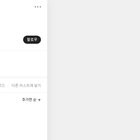
저
장
팔로우
로드
다른 리스트에 넣기
추가한 순