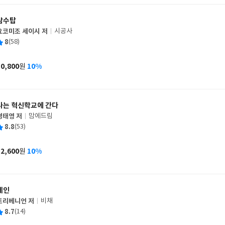
삼수탑
요코미조 세이시 저
시공사
글
평
8
(58)
쓴
출
균
이
판
사
10,800
10%
원
가
격
나는 혁신학교에 간다
경태영 저
맘에드림
글
평
8.8
(53)
쓴
출
균
이
판
사
12,600
10%
원
가
격
메인
트리베니언 저
비채
글
평
8.7
(14)
쓴
출
균
이
판