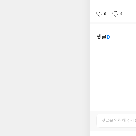
0
0
좋
댓
작
아
글
성
요
일
댓글
0