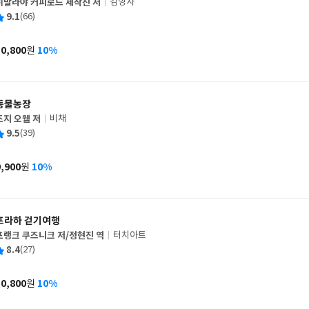
히말라야 커피로드 제작진 저
김영사
글
평
9.1
(66)
쓴
출
균
이
판
사
10,800
10%
원
가
격
동물농장
조지 오웰 저
비채
글
평
9.5
(39)
쓴
출
균
이
판
사
9,900
10%
원
가
격
프라하 걷기여행
프랭크 쿠즈니크 저/정현진 역
터치아트
글
평
8.4
(27)
쓴
출
균
이
판
사
10,800
10%
원
가
격