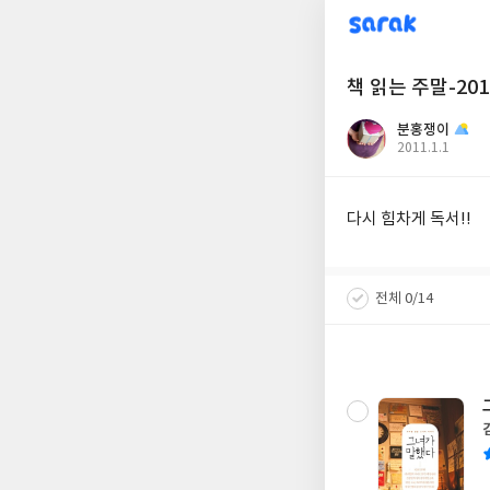
sarak
책 읽는 주말-201
분홍쟁이
작
2011.1.1
성
일
다시 힘차게 독서!!
전체 0/14