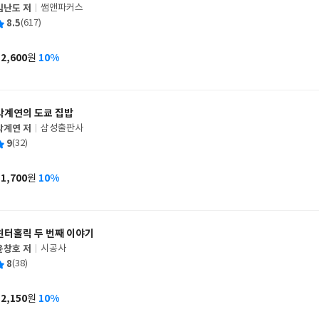
김난도 저
쌤앤파커스
글
평
8.5
(617)
쓴
출
균
이
판
사
12,600
10%
원
가
격
박계연의 도쿄 집밥
박계연 저
삼성출판사
글
평
9
(32)
쓴
출
균
이
판
사
11,700
10%
원
가
격
윈터홀릭 두 번째 이야기
윤창호 저
시공사
글
평
8
(38)
쓴
출
균
이
판
사
12,150
10%
원
가