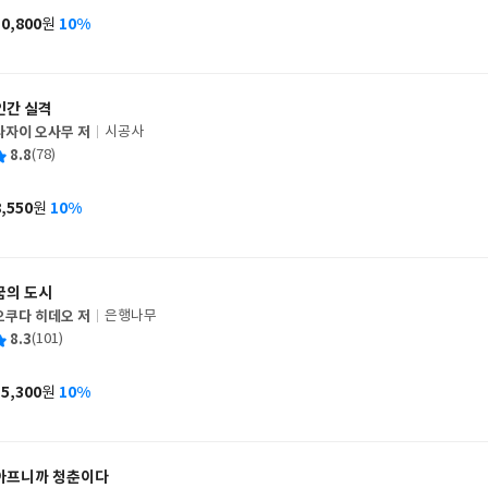
사
10,800
10%
원
가
격
인간 실격
다자이 오사무 저
시공사
글
평
8.8
(78)
쓴
출
균
이
판
사
8,550
10%
원
가
격
꿈의 도시
오쿠다 히데오 저
은행나무
글
평
8.3
(101)
쓴
출
균
이
판
사
15,300
10%
원
가
격
아프니까 청춘이다