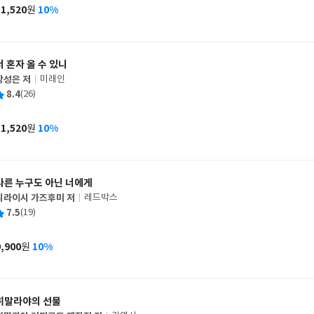
사
11,520
10%
원
가
격
너 혼자 올 수 있니
강성은 저
미래인
글
평
8.4
(26)
쓴
출
균
이
판
사
11,520
10%
원
가
격
다른 누구도 아닌 너에게
시라이시 가즈후미 저
레드박스
글
평
7.5
(19)
쓴
출
균
이
판
사
9,900
10%
원
가
격
히말라야의 선물