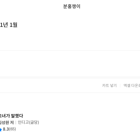
분홍쟁이
1년 1월
카트 넣기
엑셀 다운
그녀가 말했다
김성원 저
인디고(글담)
글
평
8.3
(65)
쓴
출
균
이
판