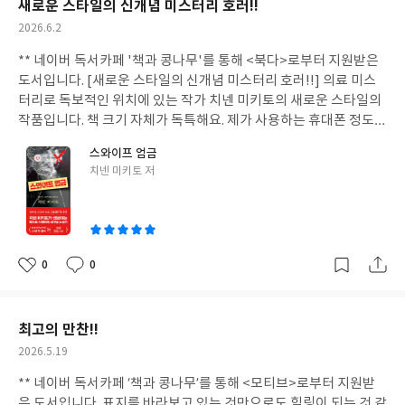
새로운 스타일의 신개념 미스터리 호러!!
같은 작품. 가장 시원한 여름을 보내고 싶으시다면, 에드거 앨런 포
있다는 점에 매년 응시자수 또한 그에 따라 응시자 또한 많기 때문에
작
2026.6.2
의 작품을 놓치지 마세요!
경쟁률은 더 치열할 수 있어요. 아마 철저한 대비가 필요할 것이라
성
봅니다. '논술'이라고 하면 굉장히 막연한 느낌이 듭니다. 맨 앞에는
** 네이버 독서카페 '책과 콩나무'를 통해 <북다>로부터 지원받은
일
<논술 합격 답안 작성의 포인트>가 실려 있어요. 출제자가 원하는
도서입니다. [새로운 스타일의 신개념 미스터리 호러!!] 의료 미스
방향으로 답안의 '논리 구조'를 짜라, 제시문의 연관 관계를 '퍼즐
터리로 독보적인 위치에 있는 작가 치넨 미키토의 새로운 스타일의
조각' 맞추듯 풀어내라, 주제와 관련한 '핵심어'부터 찾아 정리하라
작품입니다. 책 크기 자체가 독특해요. 제가 사용하는 휴대폰 정도의
등 이 부분을 읽어보시면 어느 정도 느낌은 오실 것 같습니다. 이 외
크기로, 왼쪽은 보통 책처럼, 오른쪽은 휴대폰 화면처럼 구성되어
스와이프 엄금
에도 논술답안 작성하기 전에 해야 할 것들, 답안 작성을 하는 동안
있습니다. 한 손에 쏙 들어오는 크기라 익숙하지 않아서 처음에는
글
치넨 미키토 저
해야 할 것들, 논증 재구성 과정, 연세대 논술의 핵심 포인트 등을 읽
'어라?'하는 생각이 들면서 너무 신기했어요. 출판계에서도 다양한
쓴
어보시면 모호한 부분이 명확하게 다가오실 거예요. 2026 문제를
시도가 일어나는 것 같아 앞으로 어떤 모습의 책들이 선보일지 기대
이
보자면 (가)에서 (라)까지의 지문이 제시되어 있습니다. 심지어 지
되기도 했고요. 오컬트 동아리 선배의 제안으로 인터넷에 떠도는 도
문 (나)는 전부 영어로 되어 있어요. (가)는 윤리 분야, (다)는 세계사
시전설 중 하나인 '도메키의 동네' 관한 조사를 시작한 '나'. 어느 유
와 정치 분야에서 출제된 것으로 보이며 문제 또한 각각의 지문을 통
령 마을에 침입하면 괴물의 저주를 받아 죽게 된다는 내용입니다. 처
0
0
좋
댓
작
합해서 논술하도록 제시되어 있습니다. 연세대 논술시험이 논리력
음에는 대수롭지 않게 넘겼지만 도메키 때문에 고통스러워하다 스
아
글
성
과 창의력 등 종합적 사고능력을 평가하기 위한 ‘다면 사고형 논술시
스로 목숨을 끊은 사람의 계정을 알게 되면서 점차 사실로 받아들이
요
일
험’이라 불리는데, 고교 교육과정과 연계한 지문과 문제를 구성한다
게 돼요. 도메키의 동네는 어디이며 도메키는 누구이며 왜, 어떤 방
최고의 만찬!!
고 한만큼 다방면에 대한 지식와 영어 운용능력이 필요한 것으로 보
법으로 사람들을 죽음으로 몰아넣는 것일까요? 도메키에 대해 알면
작
2026.5.19
입니다. 결국 학교 생활에 얼마나 충실했느냐, 교과서의 내용을 얼
알수록 '나'또한 도메키에게 가까워지고 있다는 느낌이 듭니다. 괴
성
마나 깊이 이해했느냐 등의 충실도 또한 평가하겠다는 의미로도 보
이한 존재, 혹은 유령과 관련 있는 듯한 이야기에 오랜만에 오싹한
** 네이버 독서카페 ‘책과 콩나무’를 통해 <모티브>로부터 지원받
일
여요. 대학 진학이 정말 어려운 시대입니다. 아이들 시험 준비하고
느낌을 받았어요. 요즘 스트레스를 많이 받아서인지 집중해서 책 한
은 도서입니다. 표지를 바라보고 있는 것만으로도 힐링이 되는 것 같