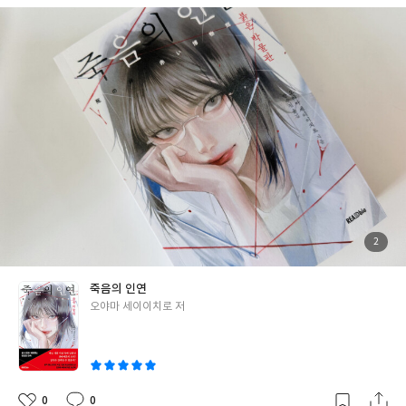
료를 형사사건의 조사와 연구 및 수사관 교육에 활용할 수 있게 하는
시설입니다. 런던 광역 경찰청의 범죄 박물관을 모방해 만들어진 이
자료관의 이름은 '붉은 박물관'. 원조의 '검은 박물관'이란 별명을
흉내낸 것이죠. 데라다 사토시는 수사 1과에서 근무하다가 중요 서
류를 누락하는 바람에 '붉은 박물관'에 좌천되다시피 오게 된 인물.
그리고 이 독특한 박물관의 관장은 히이로 사에코입니다. 검은 머리
와 하얀 피부로 '설녀'처럼 보이는 그녀의 기묘한 판단력과 수사력
은 타의 추종을 불허한다고 할까요. [붉은 박물관]과 [기억 속의 유
괴] 를 잇는 <붉은 박물관>의 세 번째 시리즈, [죽음의 인연]이 출간
되었습니다. 사건과 그 동기도 흥미롭지만 늘 독자를 기대하게 만드
는 것은 바로 '설녀'가 밝히는 반전이라고 할 수 있을 텐데요, 이번
에도 총 여섯 편의 이야기를 통해 히이로 사에코의 추리를 만나실 수
있어요. 이번에는 표지에 히이로 사에코로 추정되는 인물이 드러나
첨
2
부
있어 그녀의 모습을 상상하기가 어렵지 않았네요. 30년 전 살인 사
된
사
진
건의 진짜 범인이라고 자수해 온 남자의 진상을 밝히는 <삼십 년 만
죽음의 인연
의 자수>, 불탄 차량 트렁크에서 발견된 시신의 정체를 다루는 <이
글
오야마 세이이치로 저
름 없는 협박자>, 자살로 끝난 인질극, 그 진상을 다루는 <세 마리
쓴
아기 염소>, 노후 건물 철거 중에 발견된 피 묻은 나이프를 토대로
이
사건을 재수사하는 <파헤쳐진 죄>, 판잣집에서 함께 시신으로 발견
된 노숙자와 국회의원의 기묘한 사건을 다루는 <죽음의 인연>, 그
리고 마지막은 사에코가 경찰 대학교 학생 시절 맞닥뜨린 기묘한 사
0
0