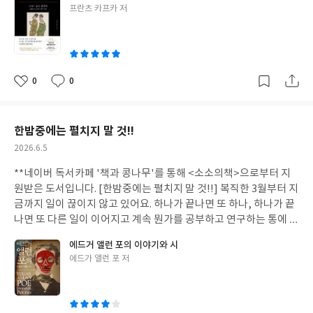
작품으로 모두 유명한 인물들인데, 사실 저는 이 두 사람을 깊이있
글
프란츠 카프카 저
게 알지는 못하기 때문에 어떤 인연으로 한 책에 실리게 된 것일까
쓴
무척 궁금했습니다. 소설가이자 이 책의 엮은이인 홍선기님은 이 두
이
사람을 '만나지 않은 쌍둥이'라고 표현했습니다. [변신]에서 거대한
벌레로 변신한 그레고르 잠자. 가족들은 그의 몸을 혐오하고, 그는
방 안에 갇혀 죽어가죠. 에곤 실레의 자화상 속에서 그는 뼈가 튀어
0
0
좋
댓
작
나오고, 관절은 기괴하게 꺾여 있는 것으로 묘사되어 있어요. 이 두
아
글
성
사람에게 아버지는 '살아 있는 권위'이자, '죽은 공포'였다고 기술
요
일
되어 있습니다. 여기에 1900년 전후 오스트리아-헝가리 제국이 서
한밤중에는 펼치지 말 것!!
서히 무너지고 있던 시기 또한 그들의 예술 활동에 영향을 미쳤다고
작
2026.6.5
보고 있습니다. 우리를 받쳐주고 있는 굳건한 무엇이 흔들릴 때, 우
성
리는 그제서야 비로소 스스로를 돌아보게 된다고요. 결국 인간을 구
**네이버 독서카페 '책과 콩나무'를 통해 <소소의책>으로부터 지
일
성하는 것은 환경과 근원이 아닌가 하는 생각이 듭니다. 우리는 가장
원받은 도서입니다. [한밤중에는 펼치지 말 것!!] 복직한 3월부터 지
가까운 부모로부터 많은 것을 받아요. 물질적인 것부터 정신적인 것
금까지 일이 끊이지 않고 있어요. 하나가 끝나면 또 하나, 하나가 끝
까지, 그 중에는 우리가 선택해서 갈무리할 수 있는 것도 있지만 어
나면 또 다른 일이 이어지고 계속 뭔가를 공부하고 연구하는 통에 책
쩔 수 없이 온몸으로 받아내게 되는 것들도 있습니다. 그런 것들이
한 권 제대로 집중해서 읽을 시간이 없었습니다. 물론 틈틈히 한 권
에드거 앨런 포의 이야기와 시
긍정적인 요소라면 너무나 좋겠지만, 안타깝게도 마음에 깊이 남는
씩 휘리릭 읽고 있지만 제대로 읽고 있다는 기분이 들지 않는 데다,
글
에드가 앨런 포 저
것은 부정적인 경우가 더 많아요. 예술가들이라면 그 영혼이 더없이
책에 푹 빠져서 읽는 시간이 없다는 생각 자체가 스트레스로 다가와
쓴
예민하고 상처에 취약했을 터. 그런 과거의 경험들이 이 두 명의 예
서인지 너무너무 우울할 때도 있습니다. 물론 저의 희망, 저의 사랑
이
술가들에게 깊은 영향을 끼친 것은 분명해 보입니다. 프란츠 카프카
아이들이 있지만 그 행복과 책을 읽으며 느끼는 행복은 별개인 것 같
의 '아버지에게 드리는 편지', 에곤 실레의 '나, 영원한 아이'를 읽고
아요. 그래서인지 자극적인 책이나 영화에 끌리는 요즘, 자극적이면