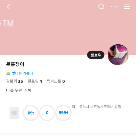
저
장
팔로우
나
의
분홍쟁이
님
대
사
의
빛나는 리뷰어
표
락
사
사
배
36
4
0
팔로워
팔로잉
독서노트
진
경
락
나를 위한 기록
읽는 중
독서 목표
독서모임
내 별점
0%
0
999+