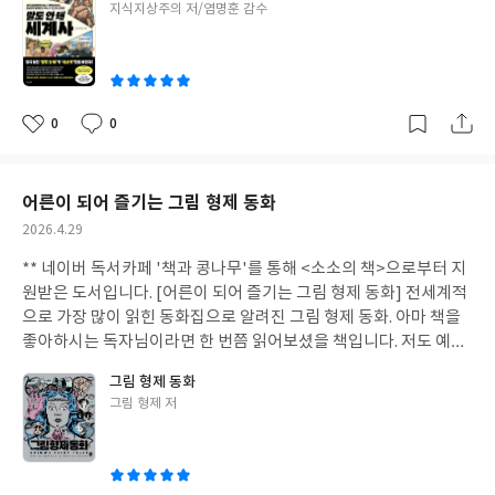
글
지식지상주의 저/염명훈 감수
라 지칭한 인물이 바로 고흐였다고 합니다. 두 사람이 생전 접촉한
부터 제2차 세계대전까지 빠져들게 만드는 역사 속 23가지 명장면!
쓴
적은 없지만 헤세가 고흐의 작품과 그의 인생에 깊은 관심을 기울였
어떤 장면들이 있을지 한 번 보실까요? 19세기 독일 귀족 사회에서
이
다고 전해져요. 편지를 통해 세상을 향해 노크했던 헤세와 달리, 고
는 결투가 매우 중요했다고 합니다. 제가 생각하기에 결투는 그저 칼
흐는 자신의 동생이자 후원자인 테오와 650통의 편지를 나누며 내
을 들고 난동을 부리는 것에 지나지 않는데 그 당시에는 '사회적 인
면의 혼돈을 이기지 못하고 결국 스스로를 파멸시키고 말았습니다.
증 시스템'이었대요. 결투에서 얻은 얼굴의 상처는 단순한 흉터가
0
0
좋
댓
작
예민한 감수성으로 문학사와 예술사에 큰 획을 그은 두 사람의 글,
아니라 귀족 신분의 상징, 심지어 매력 포인트로 간주되기도 했습니
아
글
성
만나볼 가치가 충분합니다. 데미안의 처음이라 해도 좋은 [헤르만
다. 그래서 상견례 전에 사윗감 얼굴에 결투 상처 하나가 있으면 오
요
일
라우셔], 유럽 미술 학계가 주목한 새로운 가설 [반 고흐를 죽인 안
케이! 결투 흉터로 자신과 가족을 지킬 수 있는 용기와 자제력을 판
어른이 되어 즐기는 그림 형제 동화
부] 외에 세상에 처음 공개되는 글과 그림, 이 책을 읽을 때 들으면
단했다니 그 시대 남자들도 참으로 힘들었을 것 같아요. 14세기 중
작
2026.4.29
좋은 클래식까지!! 최고의 만찬을 즐기실 수 있을 거예요!!
세 유럽 사회에서는 '신의 심판'으로 받아들여졌다고 합니다. 말 그
성
대로 판결을 신의 심판에 맡기는 것이죠. 그러던 것이 근세에 접어들
** 네이버 독서카페 '책과 콩나무'를 통해 <소소의 책>으로부터 지
일
어 사회와 종교에 많은 변화가 일어나면서 교회는 결투를 미신으로
원받은 도서입니다. [어른이 되어 즐기는 그림 형제 동화] 전세계적
규탄하고 국가 또한 법적 질서 안에서 통제하려고 했어요. 이렇게 공
으로 가장 많이 읽힌 동화집으로 알려진 그림 형제 동화. 아마 책을
식적으로 금지되었지만 사교계에서는 명예를 지키기 위한 개인 결
좋아하시는 독자님이라면 한 번쯤 읽어보셨을 책입니다. 저도 예전
투 형식으로 더 중요해졌다고 합니다. 인기에 힘입어 검술 마스터,
에 한 번 읽어본 기억이 나는데, 오랜만에 새로운 삽화와 문체로 다
그림 형제 동화
검술학원까지 생겼다니 저는 잘 모르겠습니다. 목숨을 걸고 하는 결
시 만나게 되었어요. 프랑스의 일러스트레이터인 얀 르장드르의 작
글
그림 형제 저
투라. 상상만 해도 너무 무서워요. 왜 그렇게 싸워야만 했던 걸까요?
업이 인상적인 이 책은, 그림 형제 동화가 단순히 꿈과 희망을 이야
쓴
전쟁은 참혹한 결과를 불러오지만 어떤 부분에는 긍정적인 영향도
기하는 것만은 아니라는 것을 대변해주는 것 같아요. 어린이가 아닌
이
미치는 것 같습니다. 제1, 2차 세계대전으로 남성들이 전쟁터로 떠
성인을 위한 그림 형제 동화라는 느낌일까요. <신데렐라> 이야기는
나면서 그 빈자리를 채운 인력은 바로 여성이었어요. 역사 속에서 중
너무 유명하죠. 새 어머니와 의붓 언니가 등장하는 등 기본적인 구조