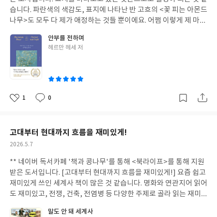
수행평가 준비하는 것 보면 정말 대단하다는 생각이 들어요. 자신에
권 읽기가 힘들었는데, 앉은 자리에서 쉽게 휘리릭 읽기 좋은 책입
습니다. 파란색의 색감도, 표지에 나타난 반 고흐의 <꽃 피는 아몬드
게 잘 맞는 진학방법을 고려하여 모두 만족할만한 결과 얻게 되기를
니다. 게다가 책에 삽입된 그림들이 생각보다 현실감있게 다가와서
나무>도 모두 다 제가 애정하는 것들 뿐이에요. 어쩜 이렇게 제 마음
바랍니다.
이러다 나도 모르는 어떤 존재에게 휘말리게 되는 것은 아닌가 하는
에 쏙 들게 만들었는지 감탄이 이어집니다. 아무것도 안 하고 한참을
안부를 전하며
생각이 들 정도였어요. 사실 저는 작품 초반부터 이유는 모르지만 위
표지만 쓰다듬어도 충분할 것 같은데, 심지어 헤르만 헤세의 작품들
글
헤르만 헤세 저
화감을 느꼈는데, 위화감의 정체를 깨닫고 나서 작품에 붙은 '변사
이 실려 있다니 이게 대체 무슨 일인가요??!! 2027년 헤르만 헤세
쓴
한 대학생의 핸드폰'이라는 표지의 문구도 이해하게 되었습니다. 그
탄생 150주년 기념으로 출간된 헤세와 고흐의 환상적인 콜라보레
이
르나, 치넨 미키토의 작품치고는 살짝 아쉬운 느낌입니다. 얼마 전
이션입니다. [안부를 전하며]는 <세계문화전집>의 첫번째 시리즈
[이메르의 거미]를 재미있게 읽고 난 뒤라, 약간 허술(?) 하다는 기
로 문학가와 예술가를 한 권 안에서 나란히 만날 수 있어요. 독일, 영
분이 들었습니다. 가볍게 기분 전환하기에는 적당한 이야기입니다.
국, 프랑스, 네덜란드, 일본 등 해외의 유명 박물관과 미술관, 학회
1
0
좋
댓
작
및 유족들의 협력 아래에서 탄생한 이 시리즈를 만날 수 있다니, 예
아
글
성
술과 문학을 사랑하는 독자라면 틀림없이 반가울 그런 책입니다. 시
요
일
리즈의 처음을 장식하는 두 사람은 한국인들이 ㄴ가장 사랑한다고
고대부터 현대까지 흐름을 재미있게!
알려진 빈센트 반 고흐와 저의 영원한 선망의 대상인 헤르만 헤세입
작
2026.5.7
니다. 지금까지 몰랐는데 두 사람 다 아버지가 신학자였고, 두 사람
성
다 정신병을 앓았다고 해요. 그리고 하나 더. 두 사람 모두 편지 교환
** 네이버 독서카페 '책과 콩나무'를 통해 <북라이프>를 통해 지원
일
을 했다는 점입니다. 헤세가 전 세계 모든 계층, 모든 연령의 사람들
받은 도서입니다. [고대부터 현대까지 흐름을 재미있게!] 요즘 쉽고
과 나눈, 현존하는 편지는 44,000 통에 달하며 이 편지들은 헤세를
재미있게 쓰인 세계사 책이 많은 것 같습니다. 명화와 연관지어 읽어
작가이자 인간으로, 친구로 느끼게 해주었죠. 항상 상대방과 그 관
도 재미있고, 전쟁, 건축, 전염병 등 다양한 주제로 골라 읽는 재미
심사를 향해 있던 헤세의 답장. 저도 받아보고 싶다는 열망이 새삼
가 있어요. [말도 안돼 세계사] 는 맛깔난 글과 함께 재치있고 세심
말도 안 돼 세계사
피어오릅니다. 그런 헤세가 ‘후기 유럽 예술에서 가장 강한 인간’ 이
한 그림까지 첨부되어 있어 즐겁게 읽을 수 있었습니다. 고대 이집트