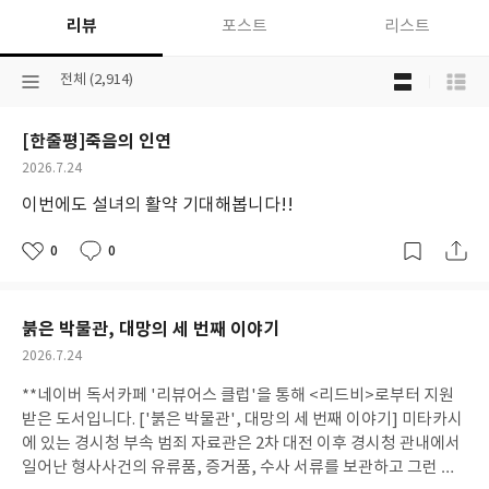
리뷰
포스트
리스트
목
선
전체 (2,914)
록
택
보
된
기
[한줄평]죽음의 인연
분
선
류
택
작
2026.7.24
성
이번에도 설녀의 활약 기대해봅니다!!
일
0
0
좋
댓
작
아
글
성
요
일
붉은 박물관, 대망의 세 번째 이야기
작
2026.7.24
성
**네이버 독서카페 '리뷰어스 클럽'을 통해 <리드비>로부터 지원
일
받은 도서입니다. ['붉은 박물관', 대망의 세 번째 이야기] 미타카시
에 있는 경시청 부속 범죄 자료관은 2차 대전 이후 경시청 관내에서
일어난 형사사건의 유류품, 증거품, 수사 서류를 보관하고 그런 자