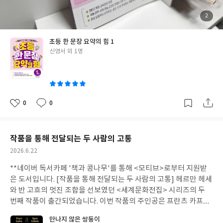
념 익히기>로 넘어가면 확실히 지문의 길이가 늘어납니다. <기초
개념 다지기>보다 세 배 정도는 증가하는 것 같아요. 기초에서 준비
첨
2
부
운동을 마치고 실전에서 제대로 글을 읽고 요약해보는 느낌이랄까
된
사
진
요. 중심 낱말 찾기, 내용의 옳고 그름 찾기, 빈칸에 알맞은 말을 넣
초등 한 문장 요약의 힘 1
어 주요 내용 간추리기, 글의 내용을 한 문장으로 정리해보기, 글의
글
신영서 외 1명
내용을 요약해보기로 넘어가면서 글을 꼼꼼히 읽을 수 있도록 도와
쓴
준다는 느낌을 받았습니다. 그날 그날 한 지문씩만 꼼꼼히 읽어도 도
이
움이 될 것 같아요. 예전에는 이런 독해집이 그리 풍부하지 않았어
서, 제가 공부할 때만 해도 신문사설을 주로 읽었어요. 각 문단마다
핵심내용 요약하고, 중요 낱말 동그라미쳤던 경험이 독해집 안에 그
0
0
좋
댓
작
대로 반영되어 있는 듯한 느낌입니다. 곧 여름방학도 다가오는데 첫
아
글
성
요
일
째와 하루에 한 지문씩 차근히 풀어봐야겠어요! 어휘 공부도 함께!
계획을 얼른 세워야겠습니다!
작품을 통해 전달되는 두 사람의 고통
작
2026.6.22
성
**네이버 독서카페 '책과 콩나무'를 통해 <모티브>로부터 지원받
일
은 도서입니다. [작품을 통해 전달되는 두 사람의 고통] 헤르만 헤세
와 반 고흐의 멋진 조합을 선보였던 <세계문화전집> 시리즈의 두
번째 작품이 출간되었습니다. 이번 작품의 주인공은 프란츠 카프카
와 에곤 실레예요. 카프카는 [변신]으로, 에곤 실레도 특징적인 회화
만나지 않은 쌍둥이