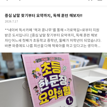
좋
댓
작
건의 <봄은 남색> 입니다. 이야기 하나하나를 읽다 보면 인간들의
아
글
성
요
일
욕망이 이렇게나 다양하고, 또 그 욕망이 누군가를 해하도록 한다는
게 놀라울 따름이에요. 자신이 어떤 선택을 해야 하고 그 선택 때문
중심 낱말 찾기부터 요약까지, 독해 훈련 해보자!!
에 어떤 결과가 따라올 지 예측할 수 없도록 하는 게 욕망이라는 이
작
2026.7.17
름의 검은 안대처럼 느껴집니다. 추미스를 읽다 보면 자신을 다스리
성
는 힘에 대해 생각하게 되는 것 같습니다. 권수를 더해갈수록 점점
**네이버 독서카페 '책과 콩나무'를 통해 <가로책길>로부터 지원
일
흥미로워지는 <붉은 박물관> 시리즈. 다음 책도 출간될 거라 믿으
받은 도서입니다. [중심 낱말 찾기부터 요약까지, 독해 훈련 해보
며, 어떤 이야기들을 만날 수 있을지 기대하겠습니다!
자!] 어느새 첫째가 초등학교 중학년, 둘째가 저학년이 되었습니다.
바쁜 와중에도 나름 최선을 다해 책육아를 하고 있다고는 생각하지
만, 요즘에는 책만 많이 읽는다고 문해력이 향상되는 것은 아니라고
하죠. 예전부터 이런 저런 독해집도 참고로 하고 있었는데요, 이번
에 접한 책은 [초등 한문장 요약의 힘]입니다. 글의 핵심을 파악할
수 있게 도와주는 참고서인 것 같아요. 국어, 과학, 사회, 미술 교과
와 관련된 다양한 지문을 접할 수 있는 것이 가장 큰 장점인 것 같아
요. <기초 개념 다지기> 부분에서는 중심 낱말을 찾고, 중심 내용을
찾은 뒤 중심 문장 찾기, 요점 찾기, 요약하기로 넘어갑니다. '기
초'를 다루고 있기 때문인지 아무래도 지문의 길이가 길지 않아요.
중심 낱말 찾기부터 요약하기까지 선다형 문제도 있지만 왜 그 답을
골랐는지 서술하게 되어 있는 부분도 있어, 요즘 강조하는 '글쓰
기'와 '사고하기'를 반영하고 있다는 생각이 들었습니다. <실전 개