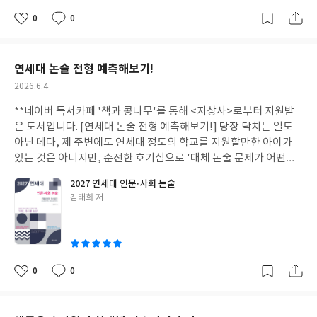
나시면 그들의 작품 세계가 조오금은 보이는 것 같기도 합니다. 특히
서도 매혹적인 에드거 앨런 포의 작품을 읽어봅니다. 책을 볼 때마다
0
0
좋
댓
작
선천적 매독으로 추정되는 병으로 인한 가족들의 연이은 죽음, 클림
느끼지만 '소소의 책'에서 출간되는 <클래식 리이매진드> 시리즈
아
글
성
트와의 만남, 거울 강박으로 이어지는 에곤 실레의 삶을 조금이나마
의 삽화들을 보면 소름이 돋아요. 그림 자체가 묘하게 생생하면서,
요
일
들여다볼 수 있던 시간이었어요. 화가의 내면을 심리학적인 관점에
아이들에게 보여주기에는 무서울 정도거든요. 바로 직전에 읽은 [그
연세대 논술 전형 예측해보기!
서 들여다봐도 의미가 있을 것 같다는 생각이 듭니다. 뒷편에는 프란
림 형제 동화] 도 사실은 아이들이랑 함께 읽고 싶었는데, 내용보다
작
2026.6.4
츠 카프카와 에곤 실레의 작품이 실려 있어요. 이번 기회에 이 두 사
그림이 너무 무서워서 결국 꽁꽁 숨겨두었습니다. 그런데 [에드거
성
람의 작품을 음미해보셔도 좋을 것 같습니다. 3권은 어떤 예술가들
앨런 포의 이야기와 시] 는 수위가 한층 높다는 생각이 듭니다. 감히
**네이버 독서카페 '책과 콩나무'를 통해 <지상사>로부터 지원받
일
이 기다리고 있을지 무척 기대돼요!
책을 펼쳐보지도 못할 정도예요. 마치 저주받은 정신병원을 그대로
은 도서입니다. [연세대 논술 전형 예측해보기!] 당장 닥치는 일도
옮겨놓은 듯한, 혹은 그런 소재를 다룬 듯한 영화의 필름이 돌아가
아닌 데다, 제 주변에도 연세대 정도의 학교를 지원할만한 아이가
는 것을 마주한 느낌입니다. '이야기' 12편과 '시' 12편, 총 24편이
있는 것은 아니지만, 순전한 호기심으로 '대체 논술 문제가 어떤
실려 있습니다. 저에게 에드거 앨런 포를 각인시켰던 <검은 고양이
데?'라는 마음으로 보게 된 책이에요. 2020년부터 2026년까지의
2027 연세대 인문·사회 논술
>부터 <모르그 가의 살인 사건>, <어셔가의 몰락>, <붉은 죽음의
기출문제가 수록되어 있습니다. 해마다 같은 문제가 나오는 것은 아
글
김태희 저
가면> 등의 대표작, 읽고 나서 너무 충격을 받았던 <고자질하는 심
니지만 그래도 기출 문제를 훑어본다면 어떤 유형의 문제가 나오는
쓴
장> 등 읽는 것만으로도 숨이 막히는 듯한 기분이 들게 하는 이야기
지, 어떤 책을 읽고 사고력을 키우면 좋을지 궁금했어요. 적어도 어
이
들이 실려 있습니다. 에드거 앨런 포의 작품 중에서 시는 <애너벨 리
떤 문제가 나오든지간에 대비할 수 있는 기본 지식이라도 갖추게 되
>와 <갈까마귀> 를 읽어본 적이 있는데, 역시 시는 소설보다 함축
는 기회가 되면 좋을 것 같습니다. 연세대 논술전형은 논술 점수 10
적이라 그런지 그 깊이와 의미를 가늠하기가 훨씬 어렵더라고요. 이
0%에 수능 최저 등급 기준을 적용하지 않고 선발한다고 합니다. 또
0
0
좋
댓
작
야기도, 시도 특유의 암울하고 기괴한(?) 분위기는 일관된 것 같습
한 인문계열과 사회계열을 통합하여 실시해요. 논술고사 성적으로
아
글
성
니다만. 호러와 여타 공포 영화, 추미스 책보다 훨씬 무서웠던 책입
만 합격자를 선발하는 만큼 수준 높은 문항이 출제되는 것은 당연한
요
일
니다. 읽기 시작하면서부터 모골이 송연해진다는 느낌이 뭔지 알 것
일일 것 같습니다. 교과 내신, 수능 성적에 대한 부담 없이 지원할 수