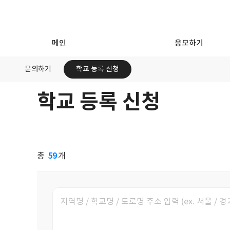
메인
응모하기
문의하기
학교 등록 신청
학교 등록 신청
문
의
하
기
59
총
개