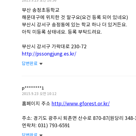
작
2015.9.23 오전 10:56
성
부산 송정초등학교
일
해운대구에 위치한 것 말구요(요건 등록 되어 있네요)
부산시 강서구 송정동에 있는 학교 하나 더 있거든요.
아직 미등록 상태네요. 등록 부탁드려요.
부산시 강서구 가락대로 230-72
http://pssongjung.es.kr/
답변완료
p********1
작
2015.9.23 오전 10:12
성
홈페이지 주소
http://www.gforest.or.kr/
일
주소: 경기도 광주시 퇴촌면 산수로 870-87(원당리 348-
연락처:
031) 793-6591
답변완료