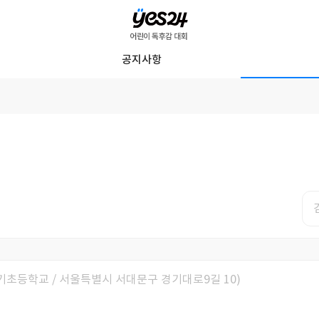
YES24
공지사항
어
린
이
독
후
감
대
회