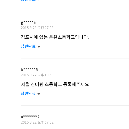
g*****a
작
2015.9.23 오전 07:03
성
김포시에 있는 운유초등학교입니다.
일
답변완료
b******6
작
2015.9.22 오후 10:53
성
서울 신미림 초등학교 등록해주세요
일
답변완료
a*******2
작
2015.9.22 오후 07:52
성