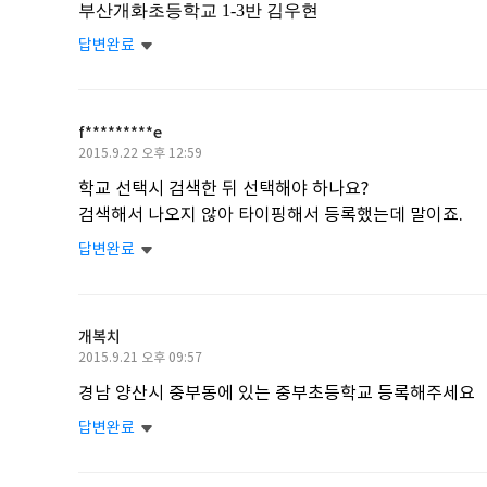
부산개화초등학교
1-3반 김우현
일
답변완료
f*********e
작
2015.9.22 오후 12:59
성
학교 선택시 검색한 뒤 선택해야 하나요?
일
검색해서 나오지 않아 타이핑해서 등록했는데 말이죠.
답변완료
개복치
작
2015.9.21 오후 09:57
성
경남 양산시 중부동에 있는 중부초등학교 등록해주세요
일
답변완료