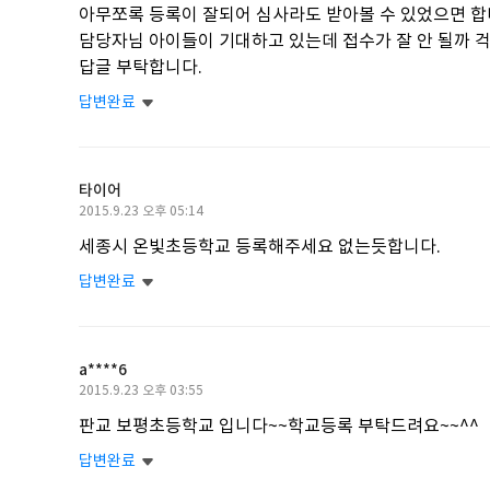
아무쪼록 등록이 잘되어 심사라도 받아볼 수 있었으면 합
담당자님 아이들이 기대하고 있는데 접수가 잘 안 될까 
답글 부탁합니다.
답변완료
타이어
작
2015.9.23 오후 05:14
성
세종시 온빛초등학교 등록해주세요 없는듯합니다.
일
답변완료
a****6
작
2015.9.23 오후 03:55
성
판교 보평초등학교 입니다~~학교등록 부탁드려요~~^^
일
답변완료