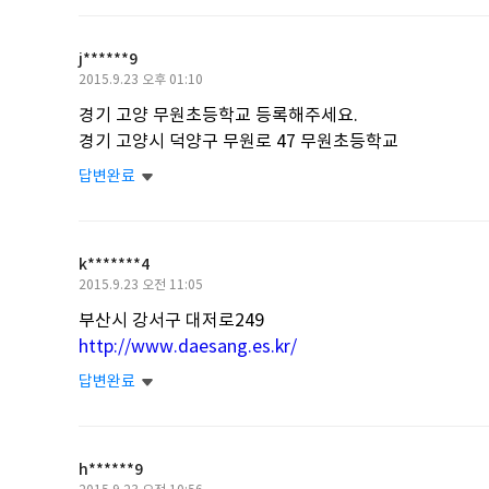
j******9
작
2015.9.23 오후 01:10
성
경기 고양 무원초등학교 등록해주세요.
일
경기 고양시 덕양구 무원로 47 무원초등학교
답변완료
k*******4
작
2015.9.23 오전 11:05
성
부산시 강서구 대저로249
일
http://www.daesang.es.kr/
답변완료
h******9