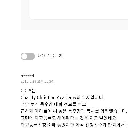
내가 쓴 글 보기
h*****l
작
2015.9.23 오후 11:34
성
C.C.A는
일
Charity Christian Academy의 약자입니다.
너무 늦게 독후감 대회 정보를 얻고
급하게 아이들이 써 놓은 독후감과 동시를 입력했습니다.
그런데 학교등록도 해야된다는 것은 지금 알았네요.
학교등록신청을 해 놓았지만 아직 신청접수가 안되어서 올