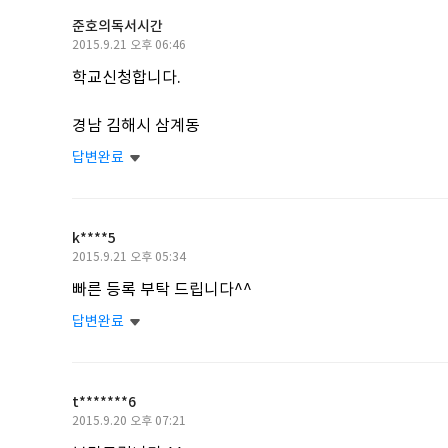
준호의독서시간
작
2015.9.21 오후 06:46
성
학교신청합니다.
일
경남 김해시 삼계동
답변완료
k****5
작
2015.9.21 오후 05:34
성
빠른 등록 부탁 드립니다^^
일
답변완료
t*******6
작
2015.9.20 오후 07:21
성