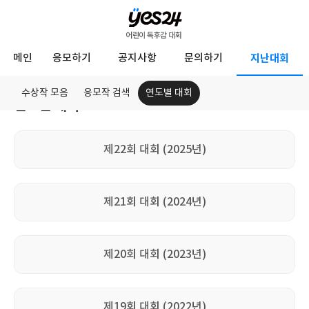
YES24
메인
응모하기
공지사항
문의하기
지난대회
어
린
수상작 모음
응모작 검색
연도별 대회
연도별 대회
이
지
독
난
대
제22회 대회 (2025년)
후
회
감
대
제21회 대회 (2024년)
회
제20회 대회 (2023년)
제19회 대회 (2022년)