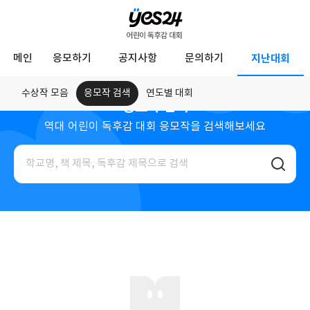
YES24
메인
응모하기
공지사항
문의하기
지난대회
어
린
수상작 모음
응모작 검색
연도별 대회
응모작 검색
이
역대 어린이 독후감 대회 응모작을 검색해보세요
독
지
후
검
난
색
감
어
대
대
회
회