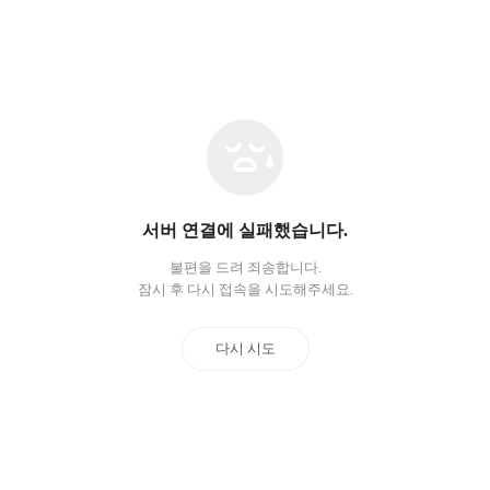
네
트
워
크
오
서버 연결에 실패했습니다.
류
불편을 드려 죄송합니다.
잠시 후 다시 접속을 시도해주세요.
다시 시도