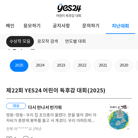
YES24
메인
응모하기
공지사항
문의하기
지난대회
어
린
수상작 모음
응모작 검색
연도별 대회
수상작 모음
이
지
독
난
연
대
2025
2024
2023
2022
2021
2020
도
후
회
선
감
택
대
제22회 YES24 어린이 독후감 대회(2025)
회
대상
다시 만나서 반가워
띵동~띵동~ 우리 집 초인종이 울렸다. 문을 열자 경비 아
저씨가 종량제 봉투를 들고 서 계셨다. 우리 아파트에서
는 분리수거를 잘하면 모아진 재활용품을 팔아 이렇게 종
전북
이******교
2학년
학
량제 봉투로 나누어 주신다고 한다. 나는 봉투를 받아들
망
년
며 신기해했다.“우리가 버린 게 이렇게 다시 돌아오는 거