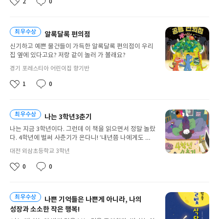
가
2
0
좋
댓
예요?”나의 말에 엄마는 웃으시며 말씀하셨다.“그래, 쓰
진
아
글
레기를 잘 버리면 자원이 되는 거야”그 순간 나는 ‘쓰레기
로
요
섬 괴물’이라는 책이 떠올랐다.이야기는 대한민국이 플라
봇
최우수상
알록달록 편의점
스틱 폐기물 배출량 세계 1위라는 뉴스로 시작한다. 북태
을
평양 한가운데 거대한 쓰레기섬이 생기고, 그곳에서 플라
신기하고 예쁜 물건들이 가득한 알록달록 편의점이 우리
고
스틱 괴물이 태어난다. 괴물은 한국이 고향이라 믿고 바
집 옆에 있다고요? 저랑 같이 놀러 가 볼래요?
쳐
다를 건너왔지만, 사람들에게 환영받지 못했다. 억울하게
주
경기
포레스티아 어린이집
향기반
눈물을 흘리는 괴물의 모습은 내 마음까지 아프게 했다.
학
망
는
나는 괴물의 거대한 몸을 떠올리다 문득 웃음이 났다.“와
년
가
1
0
건
~ 저거 우리 동네 페트병 수거기에 넣으면 부자가 될 것
좋
댓
진
전
아
글
같다!”책 속 괴물은 무섭기도 했지만, 동시에 우리 동네
로
지
요
페트병 수거기 ‘네프론’을 떠올리게 했기 때문이다. 페트
봇
엄
병 한 개를 넣을 때마다 10원이 적립되는데, 50개를 모으
최우수상
나는 3학년3춘기
을
마
려면 꽤 힘이 든다. 그때는 ‘아이스크림 하나 사 먹을 수
나는 지금 3학년이다. 그런데 이 책을 읽으면서 정말 놀랐
고
있겠다’는 생각뿐이었지만, 지금은 그것이 환경을 위한
다. 4학년에 벌써 사춘기가 온다니! ‘내년쯤 나에게도 사
쳐
행동이었다는 것을 알게 되었다. 책 속에서 사람들이 분
춘기가 올까?’ 하는 생각이 들었다.사실 나는 가끔 엄마의
리수거를 하자 괴물이 작아졌듯이 나 역시 작은 행동으로
주
대전
외삼초등학교
3학년
학
목소리가 듣기 싫을 때가 있다. 그림을 그리고 싶거나 책
망
환경을 지킨다는 생각이 들어 뿌듯했다. 그 순간 자원순
는
년
을 읽고 싶을 때가 있는데, 엄마는 꼭 숙제부터 하라고 하
환 축제에서의 경험도 떠올랐다. 축제에서 병뚜껑으로 알
가
0
0
건
좋
댓
신다. 책 읽는 건 좋은 건데도 하지 말라고 하실 때가 있어
록달록한 키링을 만들고, 휴지심으로 화분을 만들었을 때
진
전
아
글
서 속상하다. 그러면 책을 손에서 떨어뜨리게 되고, 결국
생각보다 예뻐서 깜짝 놀랐다. 쓰레기가 쓰레기에서 끝나
로
지
요
엄마랑 말싸움을 하게 된다. “나 안 해!”, “하지 마!” 하며
지 않고 다시 태어나는 모습을 직접 보니, 이제는 ‘쓰레
봇
엄
최우수상
나쁜 기억들은 나쁜게 아니라, 나의
삐뚤빼뚤한 마음이 튀어나온다.이 책을 읽으며 나는 깨달
기’라 부르기 미안해졌다. 이런 경험을 하면서 평소 엄마
을
마
았다. 주인공처럼 나도 조금씩 마음이 뾰족해지고 있다는
성장과 소소한 작은 행복!
의 모습을 다시 생각하게 됐다. 엄마는 밖에서 생긴 쓰레
고
걸. 하지만 나는 뾰족한 사람이 아니라, 넓은 마음을 가진