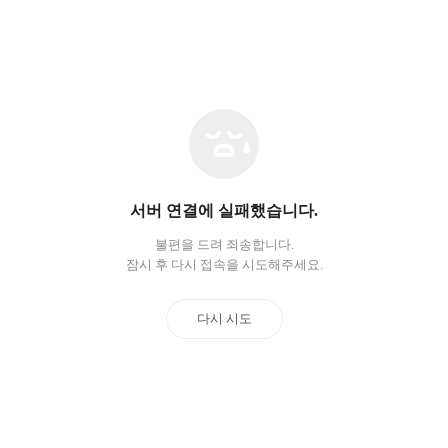
네
트
워
크
오
서버 연결에 실패했습니다.
류
불편을 드려 죄송합니다.
잠시 후 다시 접속을 시도해주세요.
다시 시도