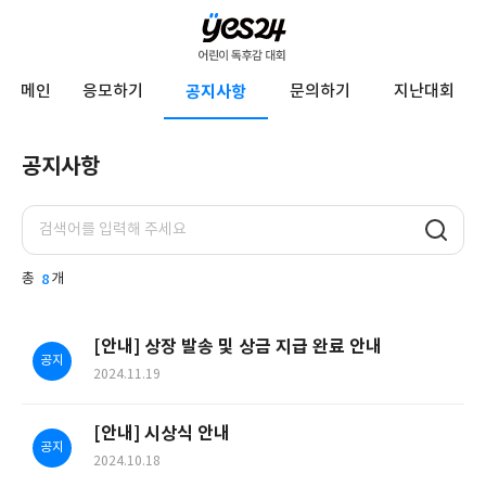
YES24
메인
응모하기
공지사항
문의하기
지난대회
어
린
공지사항
이
공
독
지
사
후
항
감
총
8
개
대
회
[안내] 상장 발송 및 상금 지급 완료 안내
공지
2024.11.19
[안내] 시상식 안내
공지
2024.10.18