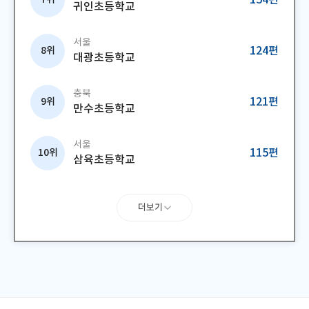
154편
귀인초등학교
서울
8위
124편
대광초등학교
충북
9위
121편
만수초등학교
서울
10위
115편
삼육초등학교
더보기