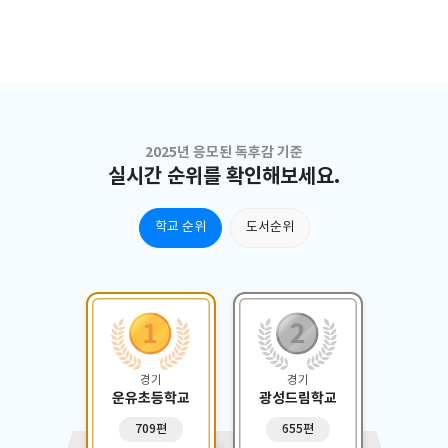
궁금하고 빨리 읽고 싶어졌다. 시윤이가 모든 보물을 다 찾아야 집에
아
지
돌아갈 수 있다는 사실에 시윤이는 막막했다. 시윤이가 도착한 곳은
광
엄
마
기원전 3500년경의 메소포타미아 지역으로 얼마 뒤, 사람들이 몰려
고
있는 강가에 도착했다. 협상꾼처럼 생긴 남자가 신드바드와 시윤이를
간
여기서 일하는 일꾼이라고 생각하고 욱박질렀다. 일을 하는 중에 도
그
둑으로 몰리자, 신드바드와 함께 나르고 있던 물을 쏟아 버리고 양탄
지
자에 몸을 실었다. 나라면 무서워 크게 소리칠 것 같았다. 신드바드는
어
품 안에서 그림문양이 새겨진 점토판을 꺼냈다. 남자의 손에 들려 있
먹
2025년 응모된 독후감 기준
던 점토판을 낚아채 가지고 온 것이었다. 첫 번째 보물이다. 불퉁없는
육
실시간 순위를 확인해보세요.
흑역대의 같은데 보물이다니. 반짝 빛이 나왔다가 사라졌다. 시윤이
내
가 타고 있던 양탄자에서 떨어지고 나서 신드바드를 찾아 헤매다 꽃
다
분
학교 순위
도서순위
무늬 하잡을 쓴 라일락을 만나 배가 고픈 시윤이를 집으로 초대해 인
야
나
선
천 전통음식인 양쿠지, 팔루더라를 대접했다. 나도 기회가 된다면, 토
되
택
틀을 먹고 인도 음식도 먹고 싶다. 라일락과 함께 신드바드를 찾던 중
수
기코르 노인에게 대추야자를 주었더니 노인이 입김 게 진주를 주었
시
학
다. 두 번째 보물을 찾아서 기뻤다. 나도 남을 잘 도와야겠다고 생각했
서
교
다.신드바드를 찾아 사막을 지나면서 몸통이 불룩한 유리병에 든 물
오
순
을 세 번째 보물로 찾았다. 사우디아라비아, 요르단, 터키예를 거쳐
않
위
한 성당 안에서 부딪친 남자가 가지고 있던 성경책을 달라고 해서 마
전
현
현
경기
경기
지막 보물까지 찾을 수 있게 되었다. 나도 시윤이랑 하늘을 나는 페르
고
재
재
운유초등학교
광성드림학교
시아 양탄자를 타보고 싶었다! 이제, 네 가지 보물을 다 찾았다. 글씨,
했
1
2
709편
655편
그림문양이 들어있는 점토판, 노인이 준 진주 일곱 개, 종교의 화합과
만
위
위