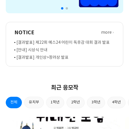
이
독
APP
현
후
전
대
감
용
카
대
NOTICE
이
드
more
회
벤
이
[결과발표] 제22회 예스24 어린이 독후감 대회 결과 발표
트
벤
바
트
다
[안내] 시상식 안내
보
[결과발표] 개인상>장려상 발표
다
넓
은
독
서
최근 응모작
의
세
학
계
전체
유치부
1학년
2학년
3학년
4학년
년
로
선
풍
택
덩
빠
지