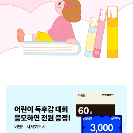
제
21
회
예
스
24
어
린