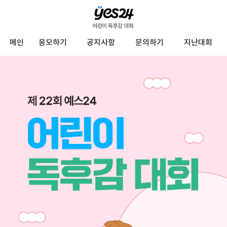
YES24
메인
응모하기
공지사항
문의하기
지난대회
어
린
이
독
후
감
대
회