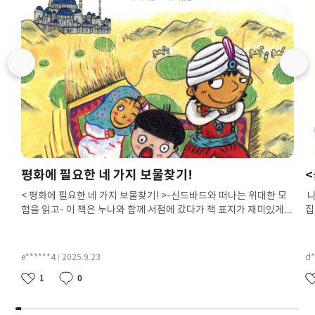
는
예
쓰
24
어
린
이
독
후
감
대
회!
망
평화에 필요한 네 가지 보물찾기!
<
가
진
< 평화에 필요한 네 가지 보물찾기! >-신드바드와 떠나는 위대한 모
나
로
험을 읽고- 이 책은 누나와 함께 서점에 갔다가 책 표지가 재미있게
집
봇
보여서 읽게 되었다. 주인공 시윤이는 나랑 같은 초등학생이다. 컴퓨
이
을
터로 숙제인 서남아시아 조사를 하다가 게임을 좋아하는 시윤이가 우
다
고
연히 신드바드 게임을 보게 되면서 이야기가 시작한다. “신드바드님
이
쳐
e******4
2025.9.23
d*
닉
닉
을 부르시겠습니까?” 메시지에 예스를 눌렀다. 모니터에서 눈부신 빛
없
주
네
작
네
작
1
0
이 새어 나왔다. 신드바드는 시윤이 손을 잡고 창밖에 있는 양탄자로
채
는
좋
댓
좋
댓
임
성
임
성
향했다. 신드바드와 함께 모험을 떠나다니, 시윤이는 믿기지가 않았
국
아
글
아
글
건
일
일
요
요
다. 나에게 이런 일이 생긴다면 상상하니 책 속의 시윤이 이야기가 더
갔
전