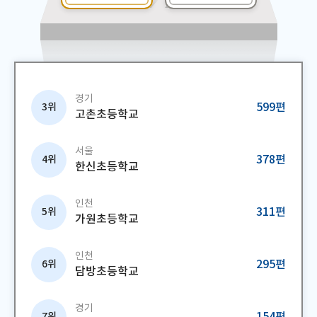
평화를 상징하는 성경책, 사막의 나라에 꼭 필요한 물. 이 보물들은 서
진
남아시아를 나타내는 것이었던 것이다. 마지막으로 도착한 예루살렘
있
에서 그동안 찾은 보물들을 꺼내서 황금 돔 사원 벽사이에 넣었다. 그
럭
리고 물을 벽에 부었다. 하지만 아무리 눈을 씻고 찾아보아도 신드바
은
드의 모습은 보이지 않았다.평화는 눈에 보이지 않아, 마음으로 느낄
결
뿐이지. 그러는 사이 하늘에 끼어 있던 먹구름이 걷히고 구름 사이로
할
빛이 비쳤다. 평화로운 풍경에 시윤이의 마음도 한결 좋아졌다. 이야
한
경기
기를 읽는 나의 마음에도 작은 빛 하나가 반짝였다.
데
3위
599편
고촌초등학교
째
의
만
서울
를
4위
378편
한신초등학교
굉
에
통
인천
5위
311편
는
가원초등학교
참
제
인천
싸
6위
295편
담방초등학교
엄
겹
사
경기
때
7위