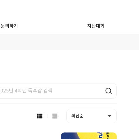
문의하기
지난대회
목
록
보
기
선