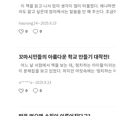
이 책을 읽고 나서 엄마 생각이 많이 떠올랐다. 왜냐하면
라도 알고 싶은데 엄마께서는 말씀을 안 해 주신다. 조금
가족과 함께 하는 시간이 좋다. 하지만 요즘에는 엄마께서 
었다. 어떤 아저씨가 비틀거리며 동호 앞을 지나가는데 술 
haurang24
2025.9.23
닉
당'이라고 써져 있는 것이었다. 동호가 조심조심 문을 열었
네
작
0
0
좋
댓
들었다. 그런데 사람이 아니었다. 누구냐구? 바로 여우였
임
성
아
글
말을 했다. 그 대신 나쁜 기억을 주고 집에 돌아왔다. 다
일
요
동호 아빠였던 것이다. 동호 아빠도 동호 엄마가 돌아가신
팔았으면 좋겠다는 생각이 들었다. 나는 '연우야, 엄마가 
꼬마시민들의 아름다운 학교 만들기 대작전!
셨는데 그 말을 할 때 엄마의 사랑이 아주 크게 느껴지기 때
에 깊이 남았다. 내가 이 책의 주인공 동호였으면 아주 힘
어느 날 서점에서 책을 보는 데, ‘정치하는 아이들‘이라는
호 아빠는 회사 가느라 같이 못 있어주고... 그래서 내
이 문제집을 보고 있었다. 하지만 머릿속에는 ’정치하는 아
다. 엄마에게는 나쁜 말 자주 안 하고, 아빠에게도 나쁜 
라는 아이가 구름숲마을초등학교에 전학을 와서 시작된 
잘 들어야겠다. 또 가족들에게 '사랑해요'라는 말을 많이
생님법을 만드셨다. ‘나는 선생님이 이러셔도 되나?’라는 
n*****o
2025.9.23
닉
긴 말을 자주 해 주고 내가 어른이 되면 아주 좋은 비행
나의 1학년 생활을 생각을 하게 되었다. 다모임에서 정해
네
작
0
0
쁜 기억을 지우고 싶어도 조금만 참아야겠다. 시간이 흐
좋
댓
었다. 또 급식 순서 정하기, 6학년들 다모임 파업 선언,
임
성
아
글
서관의 넣기 등 다양한 주민참여 이야기가 이 책에 담겨있
일
요
으려고 안건상자를 만들었다. 이 상자는 익명으로 의견을 넣
다. 하지만 화가 많이 난 6학년들은 다모임 파업 선언을 