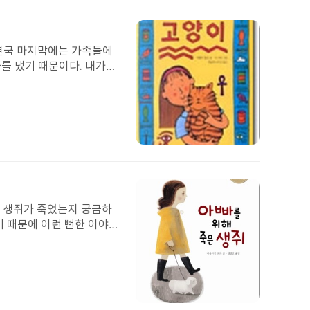
부
 은유의 친언니가 되어주겠
하기도 해 너는 왜 빵이
된
잘 하는 사람이 되어야겠다
도 관심을 가졌을 탠대 그
이
미
 결국 마지막에는 가족들에
지
를 냈기 때문이다. 내가
 그럼 세균도 생기고, 무
이 더 건강하게 죽음을 받
 자연스럽게 그 사람에 대
조금 무섭기도 하고 눈물이
내가 생각한 방법은 첫째,
첨
째, 자연의 섭리라고 생각한
부
갔다고 생각한다. 죽음도
된
도 담담하게 행동하지 않을
이
미
해 생쥐가 죽었는지 궁금하
지
기 때문에 이런 뻔한 이야
 치료하러 전쟁터에 나갔다.
률을 줄일려고 생쥐를 사달
나가고 아빠가 실종됐다.
들어왔다. 이 책의 이야기
냐하면 키키가 아빠를 위해
첨