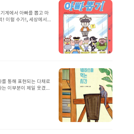
도 우리 모두 화이팅!!
이
미
기 기계에서 아빠를 뽑고 마
지
헉! 이럴 수가!, 세상에서
기다렸다는 듯 아래로 내려
 삼켰다. 하지만 이내 바닥
 찬호, 승재, 경훈이도
 더 집중했으면 뽑았을텐데
기 방을 나섰다. 길을 걷던
첨
.........../....
부
된
이
미
묘사를 통해 표현되는 다채로
지
나는 이부분이 제일 웃겼
 너무 맛있는 생각 너무
 팠는데 정말 배고플 때 먹
 장면은 웨하스 포장을 뜯을
느낌이 들었기 때문이다.
것도 참고 나도 달달 한거
첨
무 슬프다.ㅠㅠ 하지만 나
부