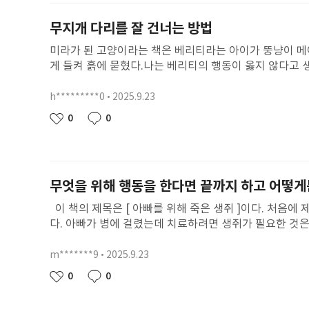
퍼하지마. 엄마가 다 지켜줄게.” 라고 편지를 보냈지만 
을 향해 가 그럼 내마음이 안심이 되. 삐뽀에게 은하
다고 한 말과 공감해주는 장면들이 감동적이기 때문에 기억
무지개 다리를 잘 건너는 방법
되고 싶어 다른 꿈들은 없고 빵만 되고 싶은 거야? 
고 생각했다.
럼 너도 다음 부터관심을 가져봐 내가 도와 줄게 그럼 너도.
미라가 된 고양이라는 책은 베리티라는 아이가 뚱냥이 메
게 들켜 흙에 묻혔다.나는 베리티의 행동이 옳지 않다고 
베리티라면 당장 가족들에게 말하고 1분 동안 울고 말 것이
엇보다 메이블이 더 불쌍해지지 않을까 싶다.울고 싶으면 
h*********0
2025.9.23
닉
아들이는 방법이라고 생각한다. 슬프면 충분히 울고, 그리
네
작
0
0
좋
댓
해 이야기를 나누는 것이 더 좋다고 생각한다. 그럼 세상
임
성
아
글
왈칵 쏟아질 것 같다. 그래도 죽음을 슬퍼하며 애도하는 
일
요
너무 슬퍼하지 않는 게 좋다. 물론 누가 죽었는데 싱글벙
다. 자연에서도 먹이사슬로 살아가는데, 최상위 포식자들
무엇을 위해 행동을 한다면 끝까지 하고 어떻게
삶의 일부이니 부정하는 것이 아니라 받아들이는 태도가 
까 싶다.
이 책의 제목은 [ 아빠를 위해 죽은 생쥐 ]이다. 처음에
다. 아빠가 병에 걸렸는데 치료하려면 생쥐가 필요한 것은
기는 아닐 것이다. 이 책에는 주인공이 한 명이다. 바로
그래서 키키와 엄마는 별의별 생각을 했다. 그리고 엄마는
m*******9
2025.9.23
닉
라고 해서 생쥐를 샀다. 그리고 생쥐가 죽고 나고 아빠까
네
작
0
0
좋
댓
그러고 일주일이 지나고 실종된 아빠를 찾았다. 그리고 나
임
성
아
글
에서 인상깊은 장면이 있다. 그 인상깊은 장면이 뭐냐면 
일
요