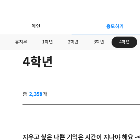
메인
응모하기
유치부
1학년
2학년
3학년
4학년
4학년
응
모
하
기
2,358
총
개
지우고