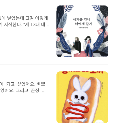
문이다. 아무튼 나는 앞으
된
이
미
통에 넣었는데 그걸 어떻게
지
시작한다. “제 13대 대
가 답을 알려주면 너가 최초
으로는 편지 못보내겠다고
다. ”안녕 은유야? 안녕
가 너 친언니 해줄게 그런데
우리 언니는 전과목 100
첨
읽고 미래의 은유가 사과를 하
부
안 엄마 이야기를 꺼내면 어
된
가 술만 마시는 날은 꼭 할
이
세상에 중심이라고 생각하
미
이 되고 싶었어요. 삐뽀
지
다는 내용과 대채 누구냐는
었어요. 그리고 곧장 삐
 대한 정보를 주겠다고 말
 하고 뽀록뽀록 빵이 되
이 지나서 과거의 은유에게
 행복해진 이야기! 나였
은유아빠가 넘어지려 할 때
 내가 너에게 직업을 정
보냈다. 하지만 1년, 2
 였으면 좋겠어 아 그리
편지를 보냈다. “안녕,
각 해보았는대 삐뽀는 왜
첨
 잘 느껴지네. 은유야, 슬
지 말고 천천히 너의 꿈