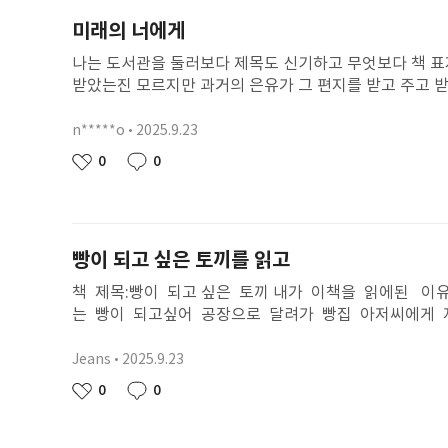
왜냐하면 안네는 절대 긍정적이게 생각하지 못할 상황을 
미래의 너에게
로 아무리 부정적인 상황이 닥쳐도 긍정적이게 생각하고 
나는 도서관을 둘러보다 제목도 신기하고 무엇보다 책 표
받았는진 모르지만 과거의 은유가 그 편지를 받고 주고 받
통령은 노태우가 돼 끔찍한 소식이 되지 않길 바라” “그리
당첨자가 생기겠지?“이렇게 이야기를 하며 친해지던 중 
n*****o
2025.9.23
닉
자기의 삶은 짠하기만 하고 너의 삶은 행복하기만 하다고 
네
작
0
0
좋
댓
할 기분이 아니란거 알아.. 왜? 무슨일 일 있었어? 아 
임
성
아
글
내 삶도 그렇게 행복하진 않아.. 우리 언니는 하필 전교1
일
요
점이고 언니가 50점을 맞는 날은 난 -50 일걸? 물론 -
고, 자기가 13년 동안 엄마가 안계셔서 더 예민했다는걸
빵이 되고 싶은 토끼를 읽고
디 아픈 사람처럼 덜덜 떤다. ‘엄마가 날 버렸나?’ ’아빠
머니 댁에 가야한다는 이야기를 편지에 썼다. 그리고 새
책 제목:빵이 되고 싶은 토끼 내가 이책을 읽에된 이
지마 넌 세상에 티끌같은 존재닌깐”라고 보냈다고 말을 
는 빵이 되고싶어 공장으로 달려가 빵집 아저씨에게 
내용, 자기는 땅꼬마가 장난 편지를 쓰는 줄 알았다는 내
뽀를 내◈았지요. 하지만 삐뽀는 어떻게든 빵이 되려
했다. 미래의 은유는 아빠에 대한 정보를 정리해 편지로 주었
보기도 하고하지만 다 실패하기만 했어요. 그모습을 보
Jeans
2025.9.23
닉
아빠를 찾은 것 같다고 편지가 왔다. 하지만 뚱뚱하진 
으면 빵이 될 생각 말고 다른 생각도 해보았을 탠대 
네
작
0
0
잡아줬더니 고맙다고 술집에서 만나자고 했다는 내용이였다.
좋
댓
해 줄게 음 너는 삐뽀 경찰 어때 이름도 멋있 잔아 
임
성
년이 지나도록 편지가 오지 않았다. 미래의 은유는 엄마가
아
글
고 삐뽀 니가 만든 빵은 내가 한번 먹어 볼게. 삐뽀
일
요
내 친동생이자 내 친딸! 엄마가 미안해. 아빠 너무 싫어하지
빵을 좋아했을까? 나는 새로우것을 향해 나아갔을 탠대