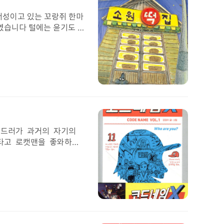
는 ’반대를 위한 반대’라는
이
 서로 저학년이 먼저 고학
미
서성이고 있는 꼬랑쥐 한마
지
 곳에서도 큰 일을 행할
였습니다 털에는 윤기도 없
 집중을 잘 할 수 있을 것
니다쥐들만 나타나면 슬금
럼 주민자치를 잘 참여할
니다자기는 아무짝에도 쓸
는 꼬마시민들의 이야기! 그
게 아무 문제 없다고 생각
 뒤져가면서 사람 손톱을
탈만 났습니다 어느날 매일
첨
세 웃음이 번졌습니다그날도
부
했는데푯말을 보고 눈이 번
된
 보고 말입니다떡집에 들어
이
미
 드러가 과거의 자기의
지
타고 로캣맨을 좋와하는
지 사실 이책은 강파랑의
되 msg에서도 자랑스러
서도 이긴 코드네임X 그
 내아빠인 코드네임 알과
이야기는 다했은니까 편
첨
싶다.너는 언제까지그렇게
부
 요원이되고 싶다흐흐흐 나
된