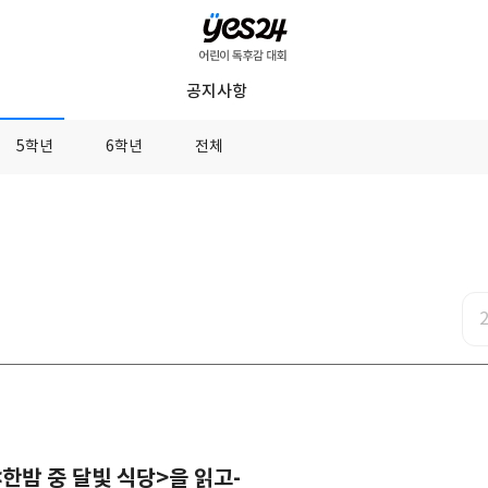
YES24
공지사항
어
린
5학년
6학년
전체
이
독
후
감
대
회
 싶은 나쁜 기억은 시간이 지나야 해요 -<한밤 중 달빛 식당>을 읽고-