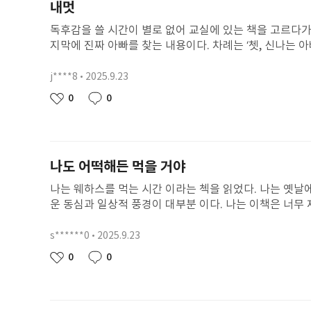
내멋
도 MSG 에가고싶다 그럼 안녕. 이것을 어떻게 더 써야 할
독후감을 쓸 시간이 별로 없어 교실에 있는 책을 고르다가 
지막에 진짜 아빠를 찾는 내용이다. 차례는 ‘쳇, 신나는 아빠
가장 좋은 아빠, 우리 아빠’이다. 아이들의 시끄러운 소리
왔다. 강우는 눈을 크게 뜨고 인형 뽑기 기계 안을 뚫어
j****8
2025.9.23
닉
으로 곤두박질친 인형을 보고 울상을 지었다. 강우는 주먹
네
작
0
0
좋
댓
진짜 아깝다며 안타까워했다. 강우는 또 정신없이 주머니
임
성
아
글
그러자 민석이가 얼른 나섰다. 강우는 민석이 손에 들린 
일
요
찬호가 뭔가 생각난 듯 입을 열고 이야기를 했다.. 친구들 이야기를 
ㅣ,........../.. ......3ㄴㅈ.13.ㅍㄱ1.12호 .15.ㅂㄱ.3ㅂ.ㅍㄹㅇㄷ.ㅇ.
나도 어떡해든 먹을 거야
나는 웨하스를 먹는 시간 이라는 첵을 읽었다. 나는 옛날
운 동심과 일상적 풍경이 대부분 이다. 나는 이책은 너무
다. 드디어 웨하스를 먹는 시간 마음부터 심장이 많이 뛴
맛있겠다 생각을 하는 순간 내가 딱 한입 먹을때 바삭 쩝쩝
s******0
2025.9.23
닉
는 웨하스 너무 맛있다.그리고 캠핑장에 에서 먹으니 더 
네
작
0
0
좋
댓
때는 마음이 심장이 쿵딱쿵딱 뛰어서 멎었다 달달한게 너
임
성
아
글
하지만 아쉬운게 있다. 그때 엄마랑 같이 먹으려고 했는데
일
요
먹고 싶을때 참고 집에 엄마나 아빠가 올때 같이 먹어 야겠