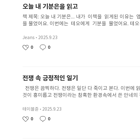
는 참고 앞으로 캠핑장 가도 어딜가도 엄마, 아빠가 어딜
오늘 내 기분은을 읽고
나가 오면 나는 내가 식욕을 어떡해든 !! 참고 엄마아빠랑
책 제목: 오늘 내 기분은... 내가 이책을 읽게된 이
을 물었어요. 이번에는 테오에게 기분을 물었어요. 테
기분을 물었어요. 그런대 테오가 않이라 친구들이 말했어
민이 말했어요. 두려울지도 몰라 아마 슬플거야 에이프
Jeans
2025.9.23
닉
했어요. 그렇게 시그러운 말다툼이 이어졌다. 그렇대
네
작
0
0
좋
댓
이야기는끝 ~~ 테오에게 안녕 테오야 나의 이름은 
임
성
아
글
려줄게 남동생은 말성 꾸러기고 말도 안듯고 그래 하
일
요
아 근데 여동생 은 어때 나는 궁굼 해 그러니 알려줘
이재 친구예기를 해볼까? 내동생은 친구가 엄청 
전쟁 속 긍정적인 일기
살아 알려줘 알겠지, 나는 동양동에 살아 네동생은 
이 생겼으며 좋겠어 안녕? 2025년8월19일 고은하가
전쟁은 끔찍하다. 전쟁은 일단 다 죽이고 본다. 이번에 읽은
것이 흥미롭고 전쟁이라는 참혹한 환경속에서 쓴 안네의 
어살게 된 안네가 쓴 일기인데, 그 환경속에서 겪는 식
간다. 게다가 강도까지 드니.. 정말 읽는 나 까지 심장이
테이블쥰
2025.9.23
닉
는 잡혀가게 된다. 안네는 구치소에 끌려가도 착했다고 
네
작
0
0
좋
댓
하는 아빠는 풀려나 책을 출판할 수 있었다고 한다. 또 
임
성
아
글
로 인해 힘들어하고 부정적이게 생각했을 것 같지만, 안
일
요
이 너무너무 착하고 긍정적으로 보였다.이 책을 읽고 우리가