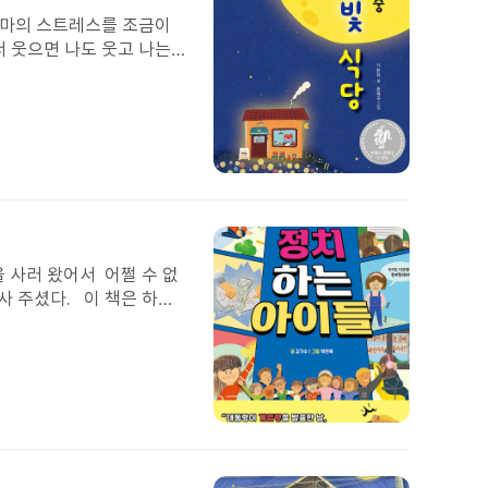
택
엄마의 스트레스를 조금이
서 웃으면 나도 웃고 나는
. 길은 어둡고 갈 데가 없
 가보니 '한밤중 달빛 식
람이 동시에 외치며 고개를
여우가 돈은 필요가 없다고
에 알고 보니 그 아저씨가
첨
빛 식당으로 가서 걱정을
부
 우리 엄마가 그런 말을 하
된
 그래서 나는 이 책이 마음
이
동호 엄마는 돌아가셨고, 동
미
을 사러 왔어서 어쩔 수 없
지
는 생각이 아주 많이 들었
사 주셨다. 이 책은 하라
엄마, 아빠, 언니의 부탁들
님이신 김선생님께서 김선
이다. 가족들에게 사랑이 담
 해 달라!‘라고 할 때에
겠다는 생각이 들었다. 나
경험이 떠올라서 반성이 되
 좋은 것 같다.
 사건과 한강 작가님 책 도
학년들은 의견을 더 잘 모
첨
에서는 범인이 잡히지 않았
부
사탕을 주었다. 5학년들은
된