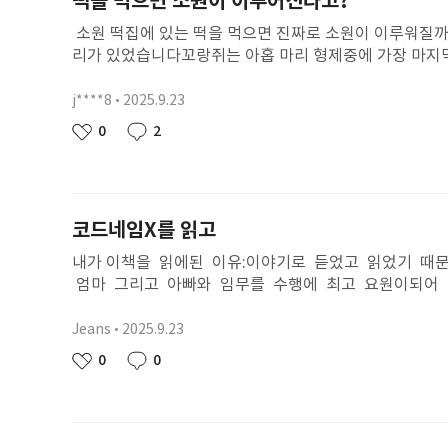
떡을 먹으면 소원이 이루어진다고?
6학년이 없으면 5학년이 하겠다고 쓰지 않았지만 말이다.
말도 인상 깊었다. 이 말의 뜻은 아무 이유 없이 다른 사
소원 떡집에 있는 떡을 먹으면 진짜로 소원이 이루워질까
년이 먼저 먹겠다고 말하고 있었다. 하음이 오빠가 존경스
리가 있었습니다꼬랑쥐는 아홉 마리 형제중에 가장 마지
수 있다는 것도 알았다. 나는 항상 다모임에서 항상 같은 
고 앞니도 너무 작았습니다덩치가 커지면 앞니도 같이 
같다. 언젠가는 우리학교도 구름숲마을초등학교처럼 그 곳
슬금 자리를 피했습니다앞니가 작은 꼬랑쥐와 함계 다녔
j****8
2025.9.23
닉
수 있을까? 맨날 불평만 하기 보단 이제그반처럼 해결을 
모가 없는것 같았습니다어느날 꼬랑쥐는 눈물을 닦고 결심
네
작
0
2
리고 이제부터 열심히 할 나의 주민자치 이야기! 파이팅!!
좋
댓
했기 때문입니다꼬랑쥐는 먼 조상중에 손톱을 먹고 사람
임
성
아
글
찾아다녔습니다그리고 손톱을 오독오독 씹으며 사람이 되
일
요
매일 간절하게 소원을 비는 꼬랑쥐를 보았습니다그때 삼
어김없이 손톱을 찾고있는 꼬랑쥐가 한 골목길에 소원떡
코드네임X를 읽고
쩍 뜨였습니다 소원떡이 필요한 아이들에게 떡을 신속,정
가
내가 이책을 읽에된 이유:이야기로 듣었고 읽었기 때
엄마 그리고 아빠와 임무를 수행에 최고 요원이되어
그냥 평범한 사람이였어, 하지만 아주엄청난 비밀이 
운명의 시작이야 강파랑은 과거로 들어가 찰리똑닥회장
Jeans
2025.9.23
닉
운 요원이었 는데 이책에서 안나오는 다른 이야기줌 
네
작
0
0
좋
댓
러고보니 코드네임을 안말했구나 ..... 미안 첫번째
임
성
아
글
내엄마 코드네임브이와 함께 임무를 수행했지 히히 
일
요
지로 가볼까? 코드네임X에게 안녕 나는 고은하라고 해
지내고싶니? 알려조 그럼 안녕 ? 2025년8월18일