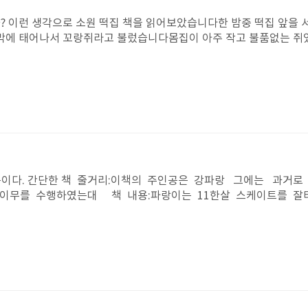
 6학년들은 이 편지들을 읽고 다시 다모임을 하게 되었다. 그리고 나
람 의견에는 싫다고만 한다.라고 한다. 급식 순서 정하기 시간이었다.
? 이런 생각으로 소원 떡집 책을 읽어보았습니다한 밤중 떡집 앞을 
럽다. 이 책을 읽고 주민자치의 중요성과 소중함을 알았다. 또 작은
막에 태어나서 꼬랑쥐라고 불렀습니다몸집이 아주 작고 불품없는 쥐
모둠 친구와 놀고 집중을 안 할때가 있었는데 데 이 책을 본 계기로 더
자라나야 하는데 꼬랑쥐는 아기때 이빨 그대로 더는 자라나지 않았습
에 다니는 학생들과 하라처럼 될 수 있을까? 우리 반도 이제그반처
다가는 굶어 죽기 밉상이기 때문입니다꼬랑쥐는 매일 눈물을 흘렸습
하는 내가 될 수 있기를 원한다. 어른들 못지 않게 주민자치를 잘 하
했습니다쥐답게 살수 없다면 사람이 되자고 사람이 되면 앞니 짝은
이 된 쥐가 있다는 이야기를 들었습니다그래서 매일 매일 쓰레기통을
게 해달라고 소원을 빌었습니다하지만 손톱을 너무 많이 먹어서 배
신 할머니 머리에 좋은 생각이 떠올랐습니다삼신 할머니 입가에 금
집이라는 떡집이 있길래 앞으로 가보았습니다꼬랑쥐는 고개를 갸웃 
확하게 배달을 하고 근무 조건이 무조건 사람이 되게 해준다는 말을
문이다. 간단한 책 줄거리:이책의 주인공은 강파랑 그에는 과거로
 이무를 수행하였는대 책 내용:파랑이는 11한살 스케이트를 잘
있었다는걸 몰랐어,사실 그에 엄마는 msg의 요원이었어, 엄청나
과 msg를 혀박한 버민과 다양한 임무를 수행에 도움이 만이
해볼까, 불타는 남자와 싸워 이기고 마가린 회장과 코스모의싸움에
에 말했어야되는대 미안 다음부처 그거먼저 말해야겠다. 흐흐 나는
부럽지 어쩄든 얘기를 게속할게 마지막에는 에구랑 싸워 이겼지 
 코드네임 X 너는좋겠다. 최고요원이 됬자나 나도 그렇게 되고
 은하가 X스에게 아 그리고 과거에는 어떠게 들어가?알려줘 나도