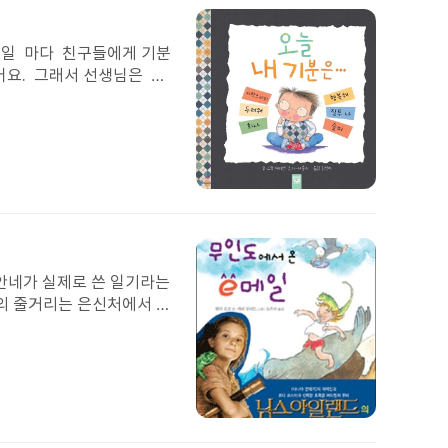
다짐이긴 하는데 누나랑도 누
된
야 겠다.
이
미
요일 마다 친구들에게 기분
지
어요. 그래서 선생님은 그
 질투가 날거야 아니야 아
랑스러 울거야 미나가 말
 말했어 난 자랑스러 워
럼 내가 남동생에대에 알
18일 고은하가 태오에게
첨
슬까? 나는 굼궁해 그럼
부
러고도 보니 너는어디에
된
리고안녕? 아맞다 남동생
이
미
, 안네가 실제로 쓴 일기라는
지
의 줄거리는 은신처에서 숨
처에서의 밤은 무너져내려
때. 한 사람이 신고해 안네
 알아주었는지 자신이 사랑
량난이나 구성원들의 싸움으
에게 친절하게 대하는 모습
첨
음을 가지자’ 인것 같다.
부