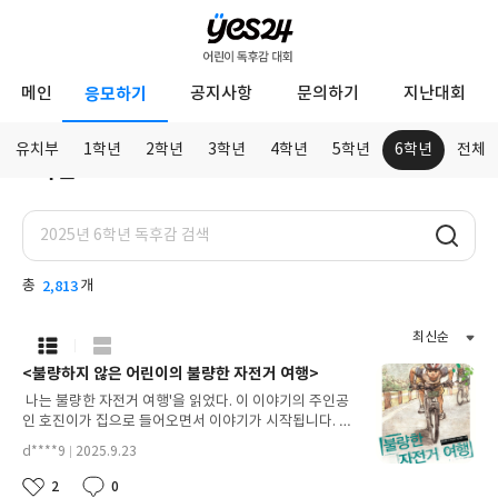
YES24
메인
응모하기
공지사항
문의하기
지난대회
어
린
유치부
1학년
2학년
3학년
4학년
5학년
6학년
전체
6학년
이
응
독
모
하
후
기
감
총
2,813
개
대
목
회
록
보
<불량하지 않은 어린이의 불량한 자전거 여행>
기
나는 불량한 자전거 여행'을 읽었다. 이 이야기의 주인공
선
인 호진이가 집으로 들어오면서 이야기가 시작됩니다. 호
택
진이의 아빠와 엄마는 많이 싸웠지만 화해도 많았다. 하
d****9
2025.9.23
닉
지만 화해가 먼저 줄더니 싸움도 줄었다. 그래서 엄마와
첨
네
작
아빠의 사이가 좋아진줄 알았지만 아니었다. 호진이는 학
2
0
부
좋
댓
임
성