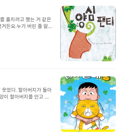
된
이
미
를 훔치려고 했는 거 같은
지
났거든요.누가 버린 줄 알고
고요.그래서 깨끗하게 빨래
퍼토끼 같았지요.다행이에
첨
부
된
이
미
깔 웃었다. 할아버지가 돌아
지
고양이 할아버지를 안고 뛰
 강아지를 쫓아갔다. 쌈장
 할아버지랑 닮았는지 이번
겠다.
첨