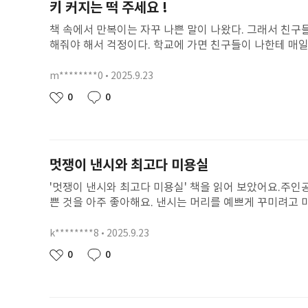
키 커지는 떡 주세요 !
책 속에서 만복이는 자꾸 나쁜 말이 나왔다. 그래서 친구
해줘야 해서 걱정이다. 학교에 가면 친구들이 나한테 매일
갈 수 있다면 나는 착한 일을 해서 만복이네 떡집에 있는 
무지개 떡은 재미있는 이야기를 많이 머리에 떠올리게 해주기
m********0
2025.9.23
닉
들에게 나눠주고 싶다. 모두들 키가 커지고 싶다고 생각하기
네
작
0
0
좋
댓
다.
임
성
아
글
일
요
멋쟁이 낸시와 최고다 미용실
'멋쟁이 낸시와 최고다 미용실' 책을 읽어 보았어요.주인
쁜 것을 아주 좋아해요. 낸시는 머리를 예쁘게 꾸미려고 
리를 바꿔 달라고 말했어요.미용사 아줌마는 낸시의 머리
을 하게 되었어요.이 책을 읽고 나도 미용실에서 머리를 
k********8
2025.9.23
닉
않을 때에는 낸시처럼 용기를 내어 말해야겠다고 생각해요
네
작
0
0
좋
댓
기대되어요!
임
성
아
글
일
요