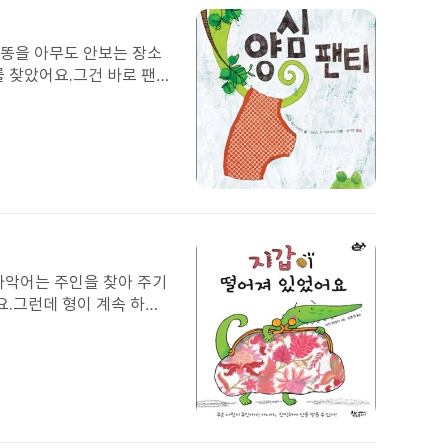
된
이
미
 똥을 아무도 안보는 장소
지
를 찾았어요.그건 바로 팬티
"너 방금 부슨 짓을 한거
심이의 이야기를 듣고는다시
첨
부
된
이
미
마악어는 주인을 찾아 주기
지
요.그런데 형이 계속 하자
의 표시로 꼬마에게 돈을
들의 꾐에 넘어갈까봐 걱정
는 걸 보고 꼬마악어는 지
 마음이 들었을 거예요.
첨
부