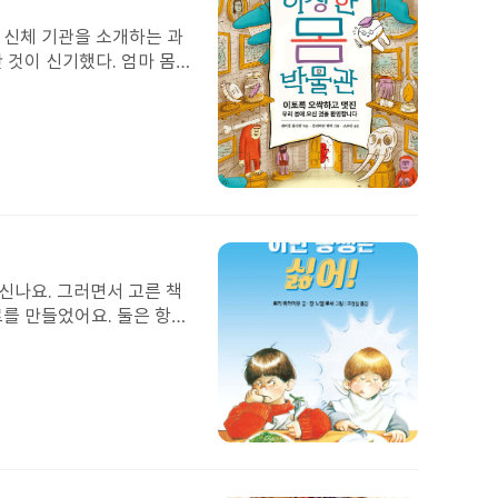
이
미
는 신체 기관을 소개하는 과
지
 것이 신기했다. 엄마 몸
 정말 딱 맞다는 생각을 했
다. '저는 과학자가 되고
생각할수록 놀랍다!
첨
부
된
이
미
신나요. 그러면서 고른 책
지
르를 만들었어요. 둘은 항상
와 식탁을 차리고 잠자기 전
서 다시 놀 사람이 없어져
 동생은 자기와 닮았다는
 읽고 목욕도 같이 할 수
청 부러워해요. 우리 엄마
첨
부
된