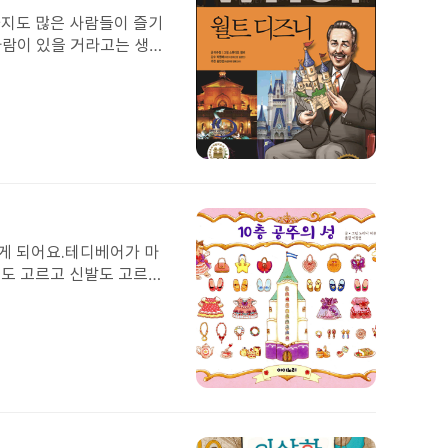
택
까지도 많은 사람들이 즐기
사람이 있을 거라고는 생각
, 회사까지 만들고 세계에
 했어요. 그분의 말씀이 아
첨
부
된
이
미
하게 되어요.테디베어가 마
지
스도 고르고 신발도 고르고
발 모두 고른다고 생각하니
도 이런 예쁜 성에 놀러 가
좋아하는 친구들이 읽으면
첨
부
된