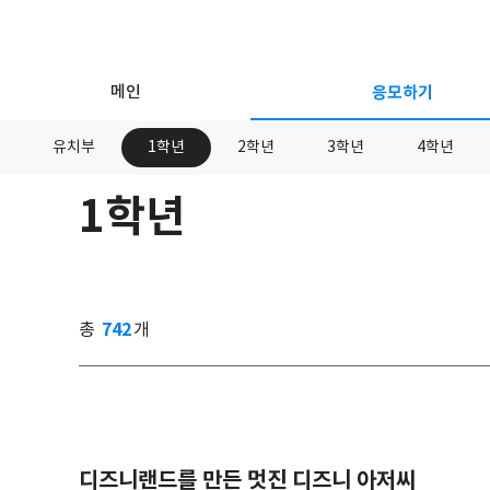
메인
응모하기
유치부
1학년
2학년
3학년
4학년
1학년
응
모
하
기
742
총
개
디즈니랜드를 만든 멋진 디즈니 아저씨