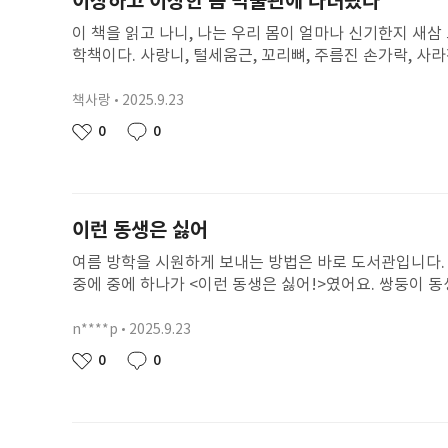
이상하고 이상한 몸 박물관에 다녀왔다
이 책을 읽고 나니, 나는 우리 몸이 얼마나 신기한지 새삼
학책이다. 사랑니, 털세움근, 꼬리뼈, 주름진 손가락, 사
속에서의 아기 때의 나를 상상해보니 꼬리가 있는 물고기가
다. 이 책 덕분에 앞으로 우리 몸에 더욱더 관심이 생길 
책사랑
2025.9.23
닉
싶어요!' 이상한 몸 박물관을 가진 우리 사람들을 더 많
네
작
0
0
좋
댓
임
성
아
글
일
요
이런 동생은 싫어
여름 방학을 시원하게 보내는 방법은 바로 도서관입니다. 
중에 중에 하나가 <이런 동생은 싫어!>였어요. 쌍둥이 
같이 놀았는데 그런 동생은 세바스티앙과 다르게 삶은 콩과
에 방을 정리하고 텔레비전에서 재미있는 영화를 해도 떼
n****p
2025.9.23
닉
서 엄마가 미웠어요. 그런데 진짜 동생이 생긴다는 거예요
네
작
0
0
좋
댓
엄마의 말을 듣고 마음이 놓였어요. 얼마나 기다려야 동생이
임
성
아
글
있는 동생이 있어요. 학교도 학원도 늘 함께 가요. 싸울 
일
요
도 아빠도 그런 저희가 부럽대요. 저는 그런 동생이 너무 