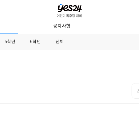
YES24
공지사항
어
린
5학년
6학년
전체
이
독
후
감
대
회