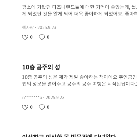
평소에 가봤던 디즈니랜드들에 대한 기억이 좋았는데, 월
게 되었단 것을 알게 되어 더욱 좋아하게 되었어요. 좋아
못했는데, 이미 젊은 나이에 애니메이션 발전에 큰 기여를
널리 알려서 이렇게 저도 오랜 뒤에 알고 있어요. 65세
책사랑
2025.9.23
닉
직도 마음을 울려요. “우리의 모든 꿈은 이루어질 수 있다!
네
작
0
0
좋
댓
임
성
아
글
일
요
10층 공주의 성
10층 공주의 성은 제가 제일 좋아하는 책이에요.주인공
법의 성문을 열어주고 공주의 공주 여행은 시작된답이다.1
머리장식도 골라요. 그리고 에쁜 헤어스타일도 고르게 된
너무 재미있었어요.공주로서 배워야 할 기본 예절도 배우게
n*******a
2025.9.23
닉
고 싶다는 생각을 했어요지금 살고 있는 집도 좋지만 공
네
작
0
0
좋
댓
참 좋아할 거에요
임
성
아
글
일
요