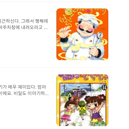
부
된
이
미
 퇴근하신다. 그래서 행복레
지
지하주차창에 내려오라고 하
행복레시피는 나와의 비밀스
피. 오늘도 엄마는 늦지만
려야지!'
첨
부
된
이
미
기가 매우 재미있다. 엄마
지
이에요. 비밀도 이야기하
로 잘 지내는 모습이 학교
은 추억을 만들고 싶어요.엄
다음 권도 재밌게 읽고 싶어
첨