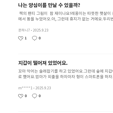
나는 양심이를 만날 수 있을까?
책의 팬티 그림이 참 재미나요!레옹이는 따뜻한 햇살이 
에서 똥을 누었어오.아, 그런데 휴지가 없는 거에요.두리
였어요. 레옹이는 그 팬티로 닦고 숲 속에 버렸어요. 
야?" "난 아무 것도 한 게 없어!"아!!가만히 생각해보
퀸하니7
2025.9.23
닉
가서 버린 팬티를 찾아서 빨아서 다시 가져다 놨어요.나는.
네
작
1
0
좋
댓
임
성
아
글
일
요
지갑이 떨어져 있었어요.
꼬마 악어는 술래잡기를 하고 있었어요.그런데 숲에 지갑
로 했어요.엄마가 외출을 하자마자 형이 스마트폰을 하자
고 했어요. 하지만 나도 꼬마악어처럼 꼬임에 넘어가지
주었어요.꼬마 악어는 돈을 '혼자 쓸 돈' '함께 쓸 돈'
m*****1
2025.9.23
닉
이 됐는데 꼬마악어가 끝까지 자기생각대로 행동해서 박수
네
작
0
0
좋
댓
혜롭고 마음이 따뜻하다고 생각했어요. 꼬마악어에게 맛
임
성
아
글
나도 꼬마악어처럼 내가 생각하는대로 행동하는 사람이 되
일
요