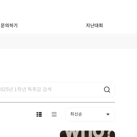
문의하기
지난대회
목
록
보
기
선