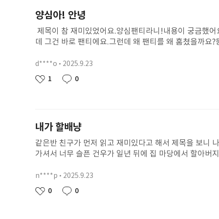
양심아! 안녕
제목이 참 재미있었어요.양심팬티라니!내용이 궁금했어요.
데 그건 바로 팬티에요.그런데 왜 팬티를 왜 훔쳤을까요?
닦고 버린 건데요.갑자기 양심이가 레옹이의 마음속에서 
해서 가져다 놓았더니토끼가 나타났어요.바로 팬티의 주
d****o
2025.9.23
닉
요.진짜 주인이 나타났네요.나는 양심이를 만난 적이 없는
네
작
1
0
좋
댓
임
성
아
글
일
요
내가 할배냥
같은반 친구가 먼저 읽고 재미있다고 해서 제목을 보니 나
가셔서 너무 슬픈 건우가 일년 뒤에 집 마당에서 할아버
었다. 그런데 갑자기 강아지 한 마리가 운동장에 뛰어 들
은 왜 할아버지 고양이를 쫓아갔을까? 너무 궁금했다. 
n****p
2025.9.23
닉
추석에 할아버지댁에 가면 자세히 살펴 봐야겠다. 할아버
네
작
0
0
좋
댓
임
성
아
글
일
요