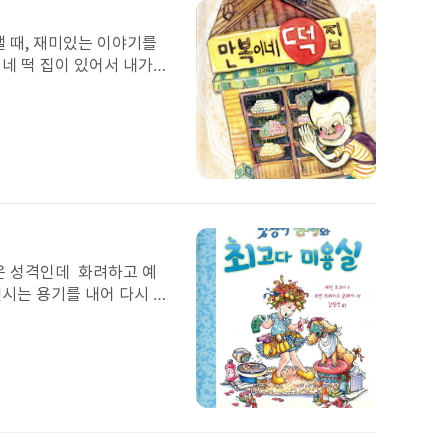
이
미
낼 때, 재미있는 이야기를
지
네 떡 집이 있어서 내가
은 무지개 떡이다. 왜냐하면
만들고 싶다. 나는 내 이웃
 잘 할 수 있기 때문이
첨
부
된
이
미
같은 성격인데 화려하고 예
지
낸시는 용기를 내어 다시 머
미용사가 되고 싶다는 생각
었지만, 만약 마음이 들지
낸시의 다음 이야기도 매우
첨
부