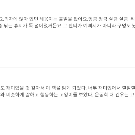
의자에 앉아 있던 레옹이는 볼일을 봤어요.엉금 엉금 살금 살금 뭐
똥 닦는 휴지가 똑 떨어졌거든요.그 팬티가 예뻐서가 아니라 구멍도 
나타났어요.물어보지 않고 사용한 것은 다른 친구의 것일 수도 있다
인인가봐요.그리고 팬티는 팬티가 아니었어요.가면이었던 거에요.슈
데요.내가 훔치면 만날 수 있을까요?한번 만나고 싶어요.
도 재미있을 것 같아서 이 책을 읽게 되었다. 너무 재미있어서 깔깔
지와 비슷하게 말하고 행동하는 고양이를 보았다. 운동회 때 건우는 
어왔다. 그 강아지 이름은 쌈장이었다. 고양이 할아버지가 쌈장이라는
시골에 계신 우리 할아버지 집에도 고양이가 있는데 그 고양이도 우리
지와 할머니가 하늘 나라로 가시기 전에 더 많이 얘기도 하고 놀아야