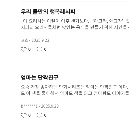
우리 둘만의 행복레시피
이 요리사는 이빨이 아주 센가보다. '아그작, 와그작' 
시피의 요리사들처럼 맛있는 음식을 만들기 위해 시간을 
셔서 "오늘은 어땠어? 힘든 건 없었어?" 물어보시며 
런 둘만의 이야기인 것 같다. '아그작, 와그작' 먹어 볼
고흐
2025.9.23
닉
우리 엄마만의 행복레시피를 생각하며 즐겁게 기다릴 것이
네
작
0
0
좋
댓
임
성
아
글
일
요
엄마는 단짝친구
요즘 가장 좋아하는 만화시리즈는 엄마는 단짝친구 이다.
도 이 책을 좋아해서 엄마도 책을 읽고 엄마랑도 이야기
고, 함께 놀고, 맛있는 것도 같이 먹어요.우리 엄마도 내
에서 친구와 나의 모습 같아요. 이 책을 읽으며 엄마와 함
b******1
2025.9.23
닉
마는 단짝친구 이 책은 1권부터 26권까지 모든 책이 재
네
작
0
0
좋
댓
요
임
성
아
글
일
요