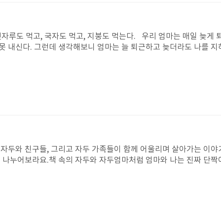
빗자루도 먹고, 국자도 먹고, 지붕도 먹는다. 우리 엄마는 매일 늦게
못 내신다. 그런데 생각해보니 엄마는 늘 퇴근하고 늦더라도 나를 
나의 안부를 묻고 활짝 웃어주시며 집으로 올라가신다. 우리 엄마의 
 순 없지만 그것보다 더 경쾌한 소리가 나는 이야기를 나누는 행복레시
다. '사랑의 마음을 담은 편지로 나만의 행복레시피를 만들며 기다
 자두와 친구들, 그리고 자두 가족들이 함께 어울리며 살아가는 이야
를 나누어보라요.책 속의 자두와 자두엄마처럼 엄마와 나는 진짜 단짝
 단짝 친구예요. 엄마랑 있으면 항상 행복해요.자두가 민지랑 단짝친구
께 하는 소중한 추억을 또 만들 게 되었어요. 앞으로도 엄마랑 더 많
미있고 많은 감동이 있어요. 자두를 보며 저도 많은 꿈이 생겼답니다.