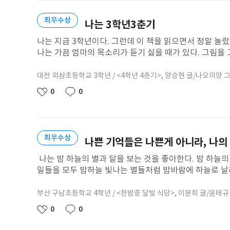
최우수상
나는 3학년3춘기
나는 지금 3학년이다. 그런데 이 책을 읽으면서 정말 놀랐
나는 가끔 엄마의 목소리가 듣기 싫을 때가 있다. 그림을 
건데도 하지 말라고 하실 때가 있어서 속상하다. 그러면 책을 
뚤빼뚤한 마음이 튀어나온다.이 책을 읽으며 나는 깨달았다
대전
외삼초등학교
3학년
/ <4학년 4춘기>,
양승현 글/나오미양 그
학
넓은 마음을 가진 따뜻한 4학년이 되고 싶다. 마음이 내 
년
0
0
좋
댓
말을 조금은 더 잘 들으니 ‘삼춘기’쯤 된 것 같다.나는 언
아
글
‘기쁨맘’ 엄마를 위로해 주고 싶다. 엄마가 힘들어할 때 
요
겪는 사춘기는 힘들고 복잡해 보였지만, 그만큼 성장하는 
만, 그 끝에는 분명히 더 멋진 내가 기다리고 있다.” 이 
최우수상
나쁜 기억들은 나쁜게 아니라, 나의
나는 밤 하늘의 별과 달을 보는 것을 좋아한다. 밤 하늘의
일들을 모두 밤하늘 빛나는 별들처럼 밤바람에 하늘로 날려
이 맑아 달님이 예뻐서 소원도 빌고, 한번 더 달에게 반한
보기 위해서 이다. 책을 읽다 보면 나에게 일주일을 열심히
부산
구남초등학교
4학년
/ <한밤중 달빛 식당>,
이분희 글/윤태규
학
챙겨 주고 행복한 놀이 시간들을 갖는다. 고양이는 내 주위
년
0
0
좋
댓
간을 보낸다. 오늘은 오전부터 도서관에 있는 또래 친구들과
아
글
미있게 읽었다고 얘기해 줘서 읽게 되었다. 책 표지가 분위기
요