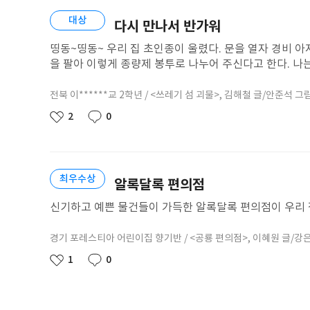
대상
다시 만나서 반가워
띵동~띵동~ 우리 집 초인종이 울렸다. 문을 열자 경비 
을 팔아 이렇게 종량제 봉투로 나누어 주신다고 한다. 나
는 웃으시며 말씀하셨다.“그래, 쓰레기를 잘 버리면 자원
폐기물 배출량 세계 1위라는 뉴스로 시작한다. 북태평양
전북
이******교
2학년
/ <쓰레기 섬 괴물>,
김해철 글/안준석 그
학
이라 믿고 바다를 건너왔지만, 사람들에게 환영받지 못했
년
2
0
좋
댓
떠올리다 문득 웃음이 났다.“와~ 저거 우리 동네 페트병 
아
글
거기 ‘네프론’을 떠올리게 했기 때문이다. 페트병 한 개를 
요
먹을 수 있겠다’는 생각뿐이었지만, 지금은 그것이 환경
이 나 역시 작은 행동으로 환경을 지킨다는 생각이 들어
최우수상
알록달록 편의점
링을 만들고, 휴지심으로 화분을 만들었을 때 생각보다 예
‘쓰레기’라 부르기 미안해졌다. 이런 경험을 하면서 평소
신기하고 예쁜 물건들이 가득한 알록달록 편의점이 우리 집
에는 그 행동이 이상해 보였지만, 지금은 알겠다. 엄마의
생겼다. 우리나라가 K-POP으로 세계에 이름을 알린 것처
경기
포레스티아 어린이집
향기반
/ <공룡 편의점>,
이혜원 글/강
학
버리지 않고, 분리수거를 철저히 하며, 재활용 활동에도 
년
1
0
질 것이다. 나는 우리나라가 쓰레기로 유명해지는 것이 
좋
댓
게 “다시 만나서 반가워”라고 인사하는 날을 기대한다.
아
글
요