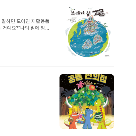
를 잘하면 모아진 재활용품
 거예요?”나의 말에 엄마
이야기는 대한민국이 플라스틱
난다. 괴물은 한국이 고향
.나는 괴물의 거대한 몸을
동시에 우리 동네 페트병 수
때는 ‘아이스크림 하나 사
망
가
거를 하자 괴물이 작아졌듯
진
 병뚜껑으로 알록달록한 키
로
모습을 직접 보니, 이제는
봇
겨 집까지 가져오신다. 예전
을
다.책을 읽고 나니 걱정이
고
나는 앞으로 쓰레기를 함부로
쳐
주
함께한다면 환경은 더 건강해
는
언젠가 다시 태어난 자원에
건
전
지
망