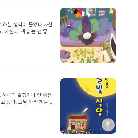
엄
가
마
진
로
봇
을
’ 하는 생각이 들었다.사실
고
 하신다. 책 읽는 건 좋은
쳐
”, “하지 마!” 하며 삐
주
는 뾰족한 사람이 아니라,
는
‘사춘기’는 아니고, 엄마
건
맘’이 되어, 나를 지켜주는
전
 싶다.책 속 언니와 동생이
지
망
엄
가
각한다. “사춘기는 힘들지
마
진
로
봇
을
고 하루의 슬펐거나 안 좋은
고
고 왔다. 그날 따라 하늘
쳐
 읽고, 귀여운 고양이들을
주
양이들에게 간식 츄르를 잠시
는
습에 짧게 나마 행복한 시
건
어왔다. 게다가 친구가 재
전
빛 식당' 은 정말 깊은 밤
지
망