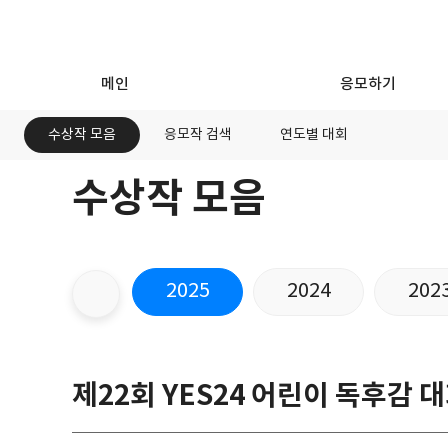
메인
응모하기
수상작 모음
응모작 검색
연도별 대회
수상작 모음
지
난
대
연
회
2025
2024
202
도
선
택
제22회 YES24 어린이 독후감 대회