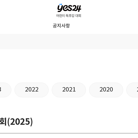
YES24
공지사항
어
린
이
독
후
감
대
3
2022
2021
2020
회
(2025)