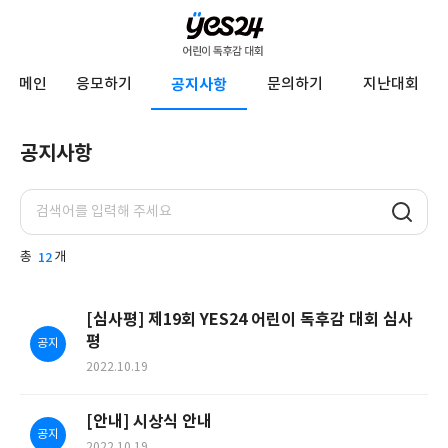
YES24
메인
응모하기
공지사항
문의하기
지난대회
어
린
공지사항
이
공
독
지
사
후
항
감
총
12
개
대
회
[심사평] 제19회 YES24 어린이 독후감 대회 심사
평
공지
2022.10.19
[안내] 시상식 안내
공지
2022.10.19