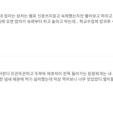
데 엄마는 상처는 별로 신경쓰지않고 숙제했는지만 물어보고 하라고 했
집에 오면 엄마가 숙제부터 하고 놀라고 하는데... 학교수업에 방과후
신다. 그럴때는 내 마음을 몰라주는 엄마가 밉고 돌을 가슴에 얹어 
가 숙제를 하며 화나고 답답한 마음에 없어져 버렸으면 좋겠다고 생각
모습은 어쩐지 소름돋았다. 처음에는 지우의 손만보고 삐져서 장난치는
회했다. 엄마의 속마음을 알게 된 지우는 다시 본래 모습을 되찾았다
 좋아한다.뜨끈뜨끈하고 두부와 애호박이 잔뜩 들어가는 된장찌개는 내
한 냄새 때문에 먹기 싫어했는데 막상 먹어보니 너무 맛있었다.멸치들
 물에 앉아있고 싶었다.코로나가 시작되기 전이랑 후엔 수영장도 온천
가오니 엄마에게 온천을 가자고 해야겠다.된장찌개를 만드는 과정을 알
졌다.내일은 내가 만들어 보겠다고 엄마한테 말해야겠다.