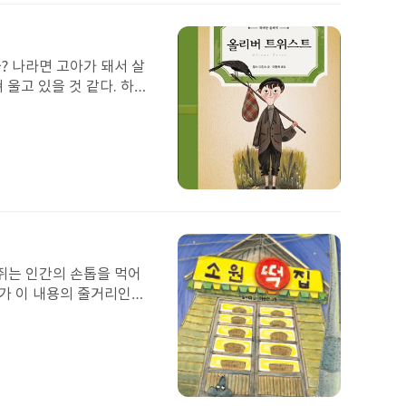
부
된
이
미
? 나라면 고아가 돼서 살
지
울고 있을 것 같다. 하지
 말했다가 혼나서 지하창고
다고 생각하니 너무나 불쌍
는 잠자리가 계산대 밑인데
하며 모든 주어진 것에 감
를 지게 되는데,어느 여자
첨
다고 생가해 보지 않았을
부
족의 소중함을 생각하게 되
된
듯 강인한 정신력과 긍정의
이
다.
미
쥐는 인간의 손톱을 먹어
지
 가 이 내용의 줄거리인데
이다.조금 다르다는 이유로
거나 도움이 필요한 아이,
첨