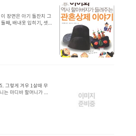
기를 내지도 못했으면서 피
된
을까? 괴롭힌 사람도 지켜
이
다. 그렇게 한창 괴롭혀놓
미
 이 장면은 아기 돌잔치 그
지
 모를 사과를 툭 내뱉는다.
둘째, 배내옷 입히기, 셋
과 했을까 아니면 더욱 괴
 것은 1,2,3번 내용이
면 그렇게 느꼈을 것이다.
돌잡이 할 때 화살이나 돌벼
 아니고 선심을 쓰는 일도
었다. 또 태어난 아기를 위
외면하는 것이 죄다. 세상
 올려 놓았는지 다음에 증조
지 않았으면 좋겠다. 난 그
첨
게 할 수도 있다. 그 노력
부
된
이
미
. 그렇게 겨우 1살때 무
지
니는 마디바 할머니가 미
 적을 무찔렀어요. 와니니
 알 수 있는 건 열심히
말로 깊은 감동을 받았어요.
첨
부