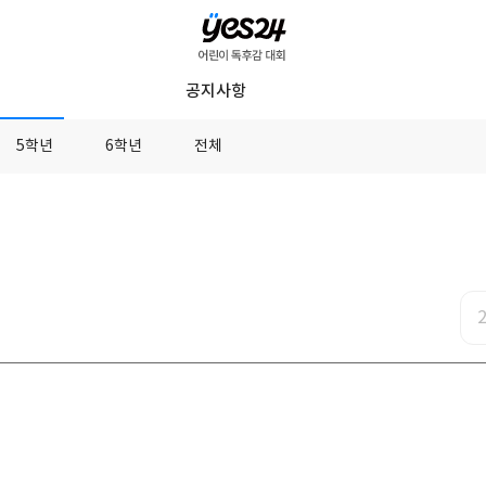
YES24
공지사항
어
린
5학년
6학년
전체
이
독
후
감
대
회