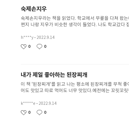
숙제손지우
숙제손지우라는 책을 읽었다. 학교에서 무릎을 다쳐 왔는
쩐지 나랑 지우가 비슷한 생각이 들었다. 나도 학교갔다 
좀 쉬고싶고 게임도 하고 싶은데 엄마는 어김없이 이야기하
의 이야기가 더 재미있게 느껴졌다. 지우는 방으로 들어
h****y
2022.9.14
닉
이상한 일을 겪는다. 모두 없어지고 손만 남은 지우의 
네
작
0
0
좋
댓
보이지 않자 숙제가 뭐가 중요하다고 지우를 나무란걸 후
임
성
아
글
엄마의 진짜 마음이 느껴졌다. 엄마 짜증내서 죄송해요.
일
요
내가 제일 좋아하는 된장찌개
이 책 '된장찌개'를 읽고 나는 평소에 된장찌개를 무척
어도 맛있고 따로 먹어도 너무 맛있다.예전에는 꼬릿꼬릿
는 모습을 넘 웃음이 났다.나도 온천에 들어가서 따뜻한
코로나가 끝나면 내가 가고 싶은 TOP 3다!가을이 다
k*****e
2022.9.14
닉
들이 들어간다.이 책을 보고 된장찌개를 만들어보고 싶어
네
작
0
0
좋
댓
임
성
아
글
일
요