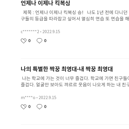
언제나 이제나 킥복싱
씩이라도 많이 놀아줬으면 좋겠어. 진돌이한테 바라는 점은 진돌아 , 앞으로는 밖에 함부로 나갈려고 하지말고 너무 위험했어 .그러니 이제 좀 조심하자
파이팅!! ”
제목 : 언제나 이제나 킥복싱 승! 나도 1년 전에 다니던 줄넘기 학원에서 줄넘기를 하는데 거기서 하는 줄넘기 시험이 있고 등급이 있다. 먼저 하던 친
구들의 등급을 따라잡고 싶어서 열심히 연습 또 연습을 해
각이 나서 살짝 웃음이 났다. 이 책에 나오는 제나도 언제나 승부욕이 넘치는 아이다. 최강현이라는 제나반 말썽꾸러기가 있다. 반 아이들이 책을 빌려오
면 자신이 먼저 볼 거라고 친구들의 책을 빼앗고 또 화단
c*******2
2022.9.15
닉
4명과 같이 검은 개미 군단을 만든다. 내가 가장 기억에 남는 장면은 처음으로 검은 군단이 만들고 만수한테 강현이가 처음으로 시비를 걸 때 였다. 나는
네
작
0
0
좋
댓
제나가 용감하게 맞서 싸울 줄 알았다. 하지만 그 상상에
임
성
아
글
동시에 지나갔다. 뭔가 강현이한테 화난다. 강현이는 사람
일
요
사람을 잘 울린다. 제나는 울컥하고 부끄러울 것 같다. 옆 반까지 들릴까? 라고 했다. 제나는 킥복싱을 
가 온 것이다. 제나가 만약 용기를 내지 않았다면 이 반은 어땠을까 생각해 봤다. 선생님도 야단치지도 못하
나의 특별한 짝꿍 최영대-내 짝꿍 최영대
용기을 다시 한 번 칭찬해 주고 싶다. 내가 제나를 만난다면
을 봤어. 나중에 용서를 해주는 것이 킥복싱을 2위하는 것보다 멋있어. 위기에 처한 친구를 도와주고 용서해주는 마음이 멋
나는 학교에 가는 것이 너무 즐겁다. 학교에 가면 친구들
이제나! “
즐겁다. 얼굴만 보아도 꺄르르 웃음이 나오게 하는 내 친
하고 괴롭힌다고 생각하면 눈 앞이 아찔하다 못해 덜컥 겁
이들은 일부러 사고를 내고는 영대의 탓으로 돌리기도 하
m****o
2022.9.15
닉
작했을까. 영대는 일찍이 어머니를 여의고 그 상처에 세상
네
작
0
0
좋
댓
민했을텐데 영대의 반 친구들은 아니었나보다. 생각이 어
임
성
아
글
의 친구들은 참 못 됬다. 비겁하게 여럿이서 한 명을 몰
일
요
이 일어나고 있다는 것이다. 우리 학교에서 이런 친구를 