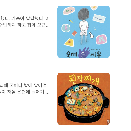
된
이
미
다. 가슴이 답답했다. 어
지
 수업까지 하고 칩에 오면
놓은것 같다. 그래서 지우
한 몸의 일부가 사라지는
 줄 알았던 엄마가 찾아도
. 책을 읽으면서 사랑하는
첨
부
된
이
미
 최애 국이다.밥에 말아먹
지
이 처음 온천에 들어가 있
도 가보질 못했으니 이번에
려주는 이 책은 다양한 재료
첨