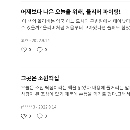
어제보다 나은 오늘을 위해, 올리버 파이팅!
이 책의 올리버는 영국 어느 도시의 구빈원에서 태어났다.
수 있을까? 올리버처럼 처음부터 고아였다면 슬퍼도 참았을
만 다행히 올리버는 강한 정신력으로 구빈원에서 9년을 살
에 갇혔다. 난 내 아홉번째 생일을 가족들과 행복하게 
고흐
2022.9.14
닉
했다. '올리버는 얼마나 배가 고팠을까? 나는 많다 못해
네
작
0
0
좋
댓
도 만족해했다. 불평없이 만족해하는 올리버가 존경스러웠
임
성
아
글
사하며 살아야겠다고 생각했다. 어느날 올리버는 브라운로
일
요
의 초상화를 보게 되고 그가 자신과 많이 닮았다는 것 알
까?' 진짜 그녀는 올리버의 어머니가 맞았고, 올리버가 
그곳은 소원떡집
었다. 그리고 고생끝에 낙이 오듯 올리버처럼 사람들이 
힘으로 어제보다 나은 오늘을 위해 더욱 행복하게 살 것
오늘은 소원 떡집이라는 책을 읽었다.내용에 줄거리는 앞
사람이 된 조상이 있기 때문에 손톱을 먹기로 했다.그래
앞니가 작다고해서 따돌림을 당하는 건 꼬랑쥐에겐너무 너
따돌림을 해서는 안된다.그렇게 되면 그게 학교폭력이 되
r*****3
2022.9.14
닉
소심한 아이 등등에게 떡을 만들어 주어 행복하게 해준다.
네
작
0
0
좋
댓
임
성
아
글
일
요