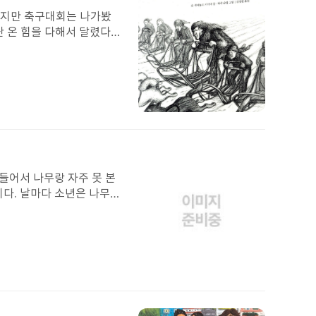
택
 온 힘을 다해서 달렸다.
쉽고 속이 상했지만, 그래도
 넣은 것보다 훨씬 더 심
서 잘했다고, 메달을 줄 것
 윌리랑 함께 결승선에 3
첨
윌리를 위해 죽을 힘을 다한
부
. 내가 당장 지금이라도 가
된
졌을 때 그냥 결승선을 넘
이
 주라고 하고 왜 지금은
미
들어서 나무랑 자주 못 본
지
다. 날마다 소년은 나무에
다. 하지만 윌리는 농장을
 했고, 나뭇가지에 매달
 어떻게 농장을 팔으라고 할
 했습니다. 소년이 크
나였다면, 팔지 말라고 이
에서 팔지 그러니? 그러
 아무런 무서움 없이 짖었
복했습니다. 소년은 오랜 시
인을 해칠까봐, 주인을 지
식도 있어야 하고. 그러
첨
 화강암처럼 딱딱하지만 속
나무는 행복했습니다. 소년은
부
모습이 차가운 친구가 있었
어 떠났습니다. 그래서 나
된
뜻한 친구였다. 그래서 나