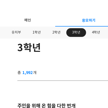
메인
응모하기
유치부
1학년
2학년
3학년
4학년
3학년
응
모
하
기
1,992
총
개
주인을 위해 온 힘을 다한 번개