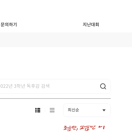
문의하기
지난대회
목
록
보
기
선