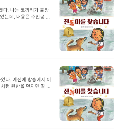
고 싶은데....... 나
이
서 나는 용기를 갖고 조금
 그렇게 했습니다. 전 그래
미
개에서 잘했다고, 이제 쉬어
지
에게 짐이 되지 않으려고,
더 가까이 보게 해 줄려고
다. 또 나중에 사육사 인터
첨
부
된
 있었을 텐데 말이다. 루
이
미
지
을 동물원으로 잡아오지 말아주세요.”
어떤 할머니가 있었다. 할
 이제 은
근두근 거렸다. 노란 대문
첨
 있을지 조마조마하며 읽었
부
된