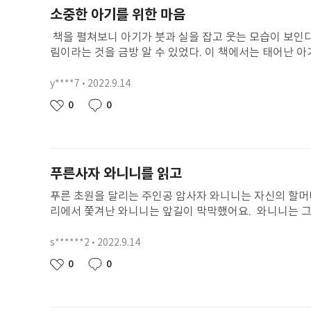
접할 수 있다. 따돌림을 당하는 아이들이 느낄 외로움과
소중한 아기를 위한 마음
해자 아이에게 네가 명확하게 싫다고 표현했어야지! 하고 
보기만 한 사람도 모두 가해자다. 직접 괴롭힌 사람들은 
책을 펼쳐보니 아기가 붓과 실을 잡고 웃는 모습이 보인다.
고 나중에 사과하는 것도 참 뻔뻔스럽다. 다 괴롭혀놓고,
림이라는 것을 금방 알 수 있었다. 이 책에서는 태어난 아
영대는 어쩌면 가장 기다렸던 그 말을 듣고는 참 많이 허
째, 7일을 기준으로 여는 행사, 넷째, 백일잔치, 다섯째, 
롭혔을까? 영대는 겁났을 것이다. 맞을까봐. 괴롭힐까봐.
다. 새로 알게 된 것 중 아명이라는 것이 진짜 이상했다.
y****7
2022.9.14
닉
아이들은 참 못됬다. 만약 내 주변에 괴롭힘을 당하는 아
루 등의 위험한 물건을 왜 상 위에 놓았는지 궁금했다. 이
네
작
0
0
아니다. 그냥 당연한 행동이라고 생각한다. 괴롭힘당하는
좋
댓
한 의식이 정말 정성스럽다는 생각이 들었다. 내가 이 책
임
성
에 왕따가 없었으면 좋겠다. 왕따라는 단어가 사라졌으면 
아
글
할머니를 만나면 물어봐야겠다.
일
요
런 세상을 만들기 위해 노력할 것이다. 겨우 초등학교 3
도 다른 누군가를 움직일 것이고 결국 그렇게 세상을 바꿀 
푸른사자 와니니를 읽고
푸른 초원을 달리는 주인공 암사자 와니니는 자신의 할머니
리에서 쫓겨난 와니니는 앞길이 막막했어요. 와니니는 그
웠지만 나중엔 마디바 무리가 위험에 처했을때 도와주기까
가 계획에 성공할 수 있었던건 와니니가 친구와 가족들을 
s******2
2022.9.14
닉
노력하면 끝내 이룰 수 있고, 포기하지 말라는 것 같아요
네
작
0
0
좋
댓
임
성
아
글
일
요