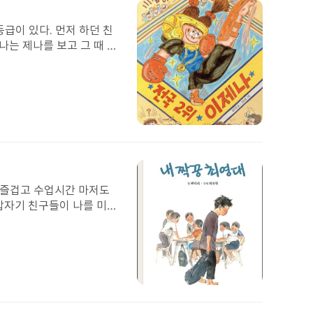
이
미
지
나는 제나를 보고 그 때 생
서 주인공 이제나가 친구들
아주 많은 생각이 머리에
 세고 무서운 척을 해서
첨
부
된
 수 있는 능력을 키우는 것
이
미
도 즐겁고 수업시간 마저도
지
 갑자기 친구들이 나를 미워
일 겪었다. 영대의 반 아
이들의 괴롭힘을 당하기 시
을 내밀어 주어야 하나 고
다 영대를 괴롭혔다. 영대
것은 우리 주변에 이런 일
첨
낮아지고 있다는 것을 쉽게
부