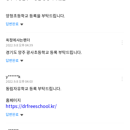
양청초등학교 등록을 부탁드립니다.
답변완료
옥정에사는팬더
작
2022.9.8 오후 04:39
성
경기도 양주 광사초등학교 등록 부탁드립니다.
일
답변완료
y******k
작
2022.9.8 오후 04:03
성
동림자유학교 등록 부탁드립니다.
일
홈페이지
https://drfreeschool.kr/
답변완료