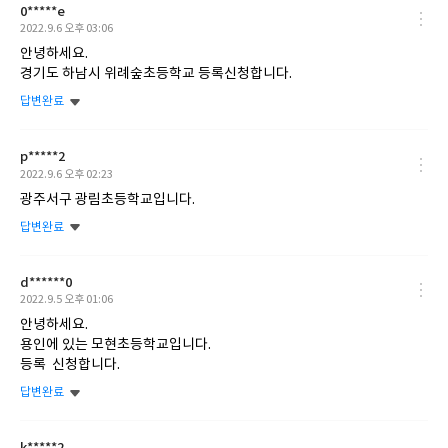
0*****e
작
2022.9.6 오후 03:06
성
안녕하세요.
일
경기도 하남시 위례숲초등학교 등록신청합니다.
답변완료
p*****2
작
2022.9.6 오후 02:23
성
광주서구 광림초등학교입니다.
일
답변완료
d******0
작
2022.9.5 오후 01:06
성
안녕하세요.
일
용인에 있는 모현초등학교입니다.
등록 신청합니다.
답변완료