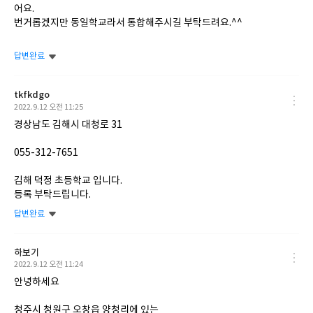
어요.
번거롭겠지만 동일학교라서 통합해주시길 부탁드려요.^^
답변완료
tkfkdgo
작
2022.9.12 오전 11:25
성
경상남도 김해시 대청로 31
일
055-312-7651
김해 덕정 초등학교 입니다.
등록 부탁드립니다.
답변완료
하보기
작
2022.9.12 오전 11:24
성
안녕하세요
일
청주시 청원구 오창읍 양청리에 있는