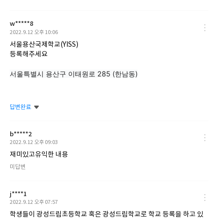
w*****8
작
2022.9.12 오후 10:06
성
서울용산국제학교(YISS)
일
등록해주세요
서울특별시 용산구 이태원로 285 (한남동)
답변완료
b*****2
작
2022.9.12 오후 09:03
성
재미있고유익한 내용
일
답
미답변
변
여
부
j****1
작
2022.9.12 오후 07:57
성
학생들이 광성드림초등학교 혹은 광성드림학교로 학교 등록을 하고 있
일