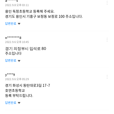
a******s
작
2022.9.8 오후 03:11
성
용인 독정초등학교 등록해 주세요.
일
경기도 용인시 기흥구 보정동 보정로 100 주소입니다.
답변완료
n********8
작
2022.9.6 오후 10:45
성
경기 의정부시 입석로 80
일
주소입니다
답변완료
y****9
작
2022.9.6 오후 05:29
성
경기 화성시 동탄대로3길 17-7
일
호연초등학교
등록 부탁드립니다.
답변완료