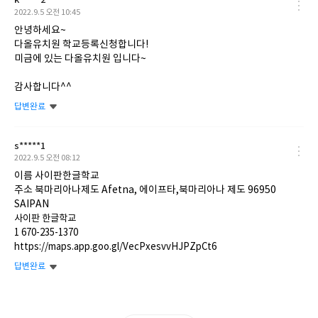
k*****2
작
2022.9.5 오전 10:45
성
안녕하세요~
일
다올유치원 학교등록신청합니다!
미금에 있는 다올유치원 입니다~
감사합니다^^
답변완료
s*****1
작
2022.9.5 오전 08:12
성
이름 사이판한글학교
일
주소 북마리아나제도 Afetna, 에이프타,북마리아나 제도 96950
SAIPAN
사이판 한글학교
1 670-235-1370
https://maps.app.goo.gl/VecPxesvvHJPZpCt6
답변완료