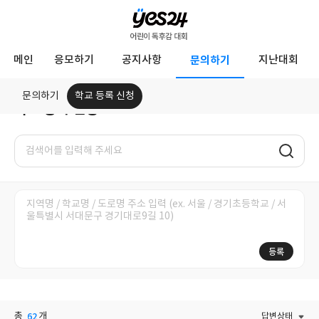
YES24
메인
응모하기
공지사항
문의하기
지난대회
어
린
문의하기
학교 등록 신청
학교 등록 신청
이
문
독
의
하
후
기
감
대
회
등록
총
62
개