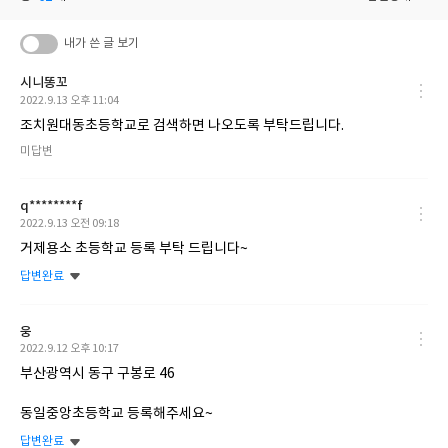
내가 쓴 글 보기
시니똥꼬
작
2022.9.13 오후 11:04
성
조치원대동초등학교로 검색하면 나오도록 부탁드립니다.
일
답
미답변
변
여
부
q********f
작
2022.9.13 오전 09:18
성
거제용소 초등학교 등록 부탁 드립니다~
일
답변완료
웅
작
2022.9.12 오후 10:17
성
부산광역시 동구 구봉로 46
일
동일중앙초등학교 등록해주세요~
답변완료