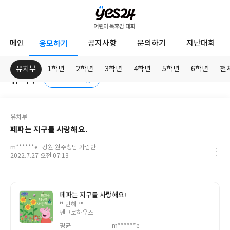
YES24
메인
응모하기
공지사항
문의하기
지난대회
어
린
유치부
1학년
2학년
3학년
4학년
5학년
6학년
전
유치부
독후화 접수
이
응
독
모
하
후
응
유치부
기
모
감
페파는 지구를 사랑해요.
학
대
년
닉
m******e
강원 원주청담 가람반
네
학
작
2022.7.27 오전 07:13
회
임
교
성
정
일
보
페파는 지구를 사랑해요!
글
박민해 역
쓴
펜그로하우스
이
평균
m******e