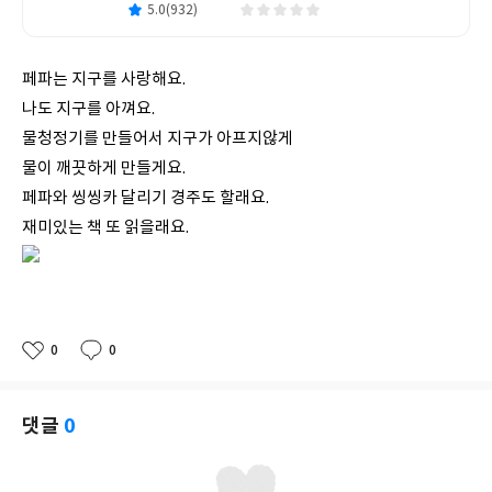
5.0(932)
페파는 지구를 사랑해요.
나도 지구를 아껴요.
물청정기를 만들어서 지구가 아프지않게
물이 깨끗하게 만들게요.
페파와 씽씽카 달리기 경주도 할래요.
재미있는 책 또 읽을래요.
0
0
좋
댓
작
아
글
성
요
일
댓글
0