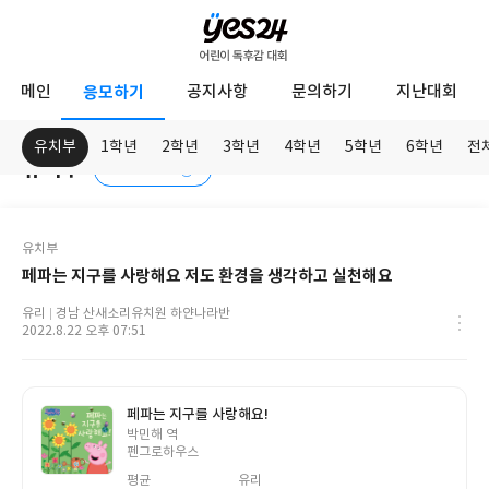
YES24
메인
응모하기
공지사항
문의하기
지난대회
어
린
유치부
1학년
2학년
3학년
4학년
5학년
6학년
전
유치부
독후화 접수
이
응
독
모
하
후
응
유치부
기
모
감
페파는 지구를 사랑해요 저도 환경을 생각하고 실천해요
학
대
년
닉
유리
경남 산새소리유치원 하얀나라반
네
학
작
2022.8.22 오후 07:51
회
임
교
성
정
일
보
페파는 지구를 사랑해요!
글
박민해 역
쓴
펜그로하우스
이
평균
유리