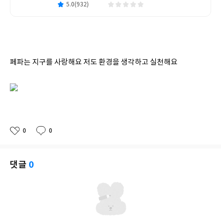
5.0(932)
페파는 지구를 사랑해요 저도 환경을 생각하고 실천해요
0
0
좋
댓
작
아
글
성
요
일
댓글
0