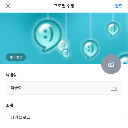
프로필 수정
완료
네
죄송합니다. 일시적인 오류로 접근이 불가능합니다.
트
커버 변경
워
잠시 후 다시 접속을 시도해주세요.
크
나
오
의
류
닉네임
다시 시도
대
사
표
락
사
책좋아
배
수정
진
경
소개