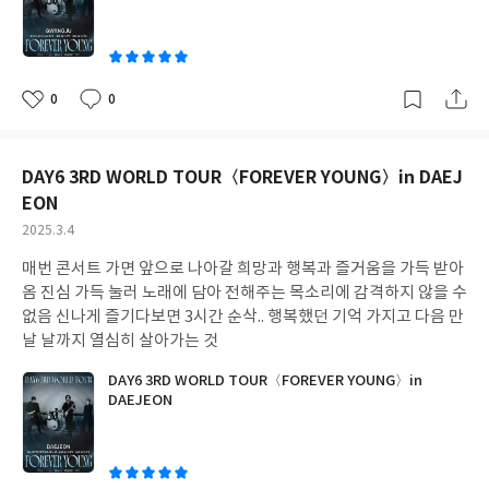
0
0
좋
댓
작
아
글
성
요
일
DAY6 3RD WORLD TOUR〈FOREVER YOUNG〉in DAEJ
EON
작
2025.3.4
성
매번 콘서트 가면 앞으로 나아갈 희망과 행복과 즐거움을 가득 받아
일
옴 진심 가득 눌러 노래에 담아 전해주는 목소리에 감격하지 않을 수
없음 신나게 즐기다보면 3시간 순삭.. 행복했던 기억 가지고 다음 만
날 날까지 열심히 살아가는 것
DAY6 3RD WORLD TOUR〈FOREVER YOUNG〉in
DAEJEON