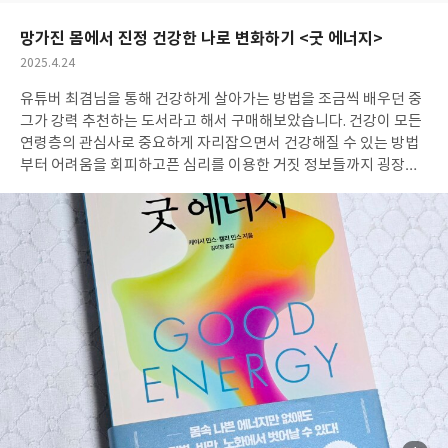
요
일
망가진 몸에서 진정 건강한 나로 변화하기 <굿 에너지>
작
2025.4.24
성
유튜버 최겸님을 통해 건강하게 살아가는 방법을 조금씩 배우던 중
일
그가 강력 추천하는 도서라고 해서 구매해보았습니다. 건강이 모든
연령층의 관심사로 중요하게 자리잡으면서 건강해질 수 있는 방법
부터 어려움을 회피하고픈 심리를 이용한 거짓 정보들까지 굉장히
많은 정보들이 넘쳐흐르고 접하게 되는데요. 이 책에서는 건강해지
기 위한 근본적인 원리부터 정말 변화시켜할 것들, 이에 도움이 되
는 방법들까지 제시하고 있습니다. 특히 매번 새롭게 유행하는 이벤
트와 관련된 마케팅과 사람의 심리를 다루는 부분에서 날카롭게 문
제를 바라보는 것이 시원하고 인상 깊었습니다. 나의 일부분인 세포
를 건강하게 바꾸고 그로 인해 내가 건강해지면 나의 주변인들과 사
회까지 긍정적이고 좋은 에너지가 가득해지는 신체뿐만 아니라 정
신적, 사회적으로까지 진정한 건강한 삶을 영위할 수 있을 것이라는
사실을 다시금 깨달았습니다. 건강에 대해 한 번이라도 생각해보신
분들께 이 도서를 추천합니다.