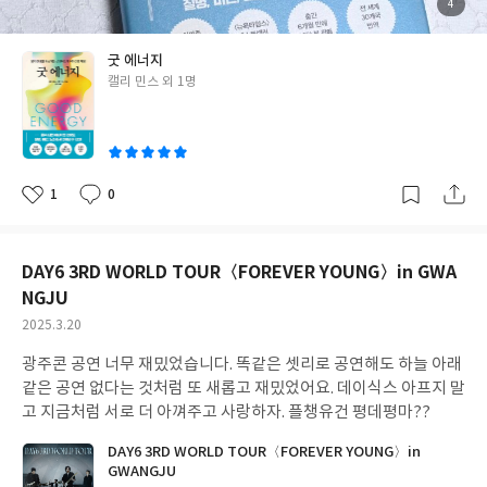
첨
4
부
된
사
진
굿 에너지
글
캘리 민스 외 1명
쓴
이
1
0
좋
댓
작
아
글
성
요
일
DAY6 3RD WORLD TOUR〈FOREVER YOUNG〉in GWA
NGJU
작
2025.3.20
성
광주콘 공연 너무 재밌었습니다. 똑같은 셋리로 공연해도 하늘 아래
일
같은 공연 없다는 것처럼 또 새롭고 재밌었어요. 데이식스 아프지 말
고 지금처럼 서로 더 아껴주고 사랑하자. 플챙유건 평데평마??
DAY6 3RD WORLD TOUR〈FOREVER YOUNG〉in
GWANGJU