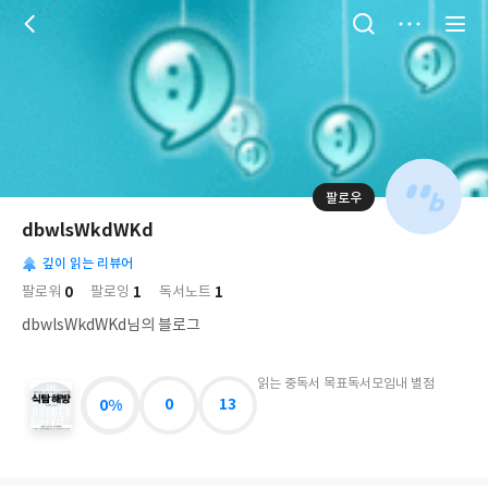
저
장
팔로우
나
의
dbwlsWkdWKd
님
대
사
의
깊이 읽는 리뷰어
표
락
사
사
배
0
1
1
팔로워
팔로잉
독서노트
진
경
락
dbwlsWkdWKd님의 블로그
읽는 중
독서 목표
독서모임
내 별점
0%
0
13
식
탐
해
방