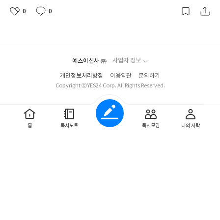
에도
지혁과 아버지의 갈등과 오해가 풀려가는 과정,
유준과 다람의
관계 등 주변인물의 스토리도 재미있게 보았다.
나의 초등, 중학교
0
0
좋
댓
작
시절 '인터넷 소설'이 반짝 유행했던 적이 있었는데
그 때의 감성이
아
글
성
요
일
돋보이는 소설같다.
중간중간 인물들의 시점이 갑자기 전환되는 곳
이 많아
더 집중하며 읽게 되었고
마지막권인 3권도 기회가 된다면
읽어보고 싶다.
※출판사로부터 도서 협찬을 받아 솔직하게 작성한
예스이십사 ㈜
사업자 정보
리뷰입니다※
개인정보처리방침
이용약관
문의하기
Copyright ⓒYES24 Corp. All Rights Reserved.
홈
독서노트
독서모임
나의 사락