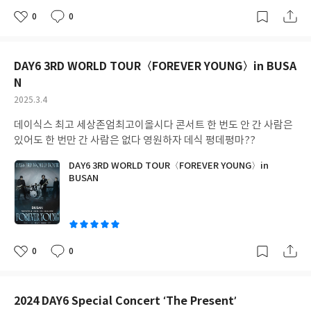
0
0
좋
댓
작
아
글
성
요
일
DAY6 3RD WORLD TOUR〈FOREVER YOUNG〉in BUSA
N
작
2025.3.4
성
데이식스 최고 세상존엄최고이올시다 콘서트 한 번도 안 간 사람은
일
있어도 한 번만 간 사람은 없다 영원하자 데식 평데평마??
DAY6 3RD WORLD TOUR〈FOREVER YOUNG〉in
BUSAN
0
0
좋
댓
작
아
글
성
요
일
2024 DAY6 Special Concert ‘The Present’