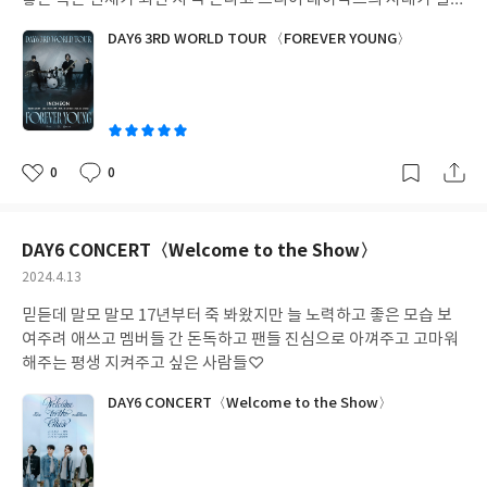
나보다. 공연 내내 눈을 뗄 수 없는 라이브와 퍼포먼스로 3시간이 순
DAY6 3RD WORLD TOUR 〈FOREVER YOUNG〉
삭되었다. 매공연마다 더 성장해있는 데이식스. 온 세상이 그들을 알
아줄 날이 머지 않은 것 같아 기쁘고 자랑스럽다. 고맙고 사랑해 내
가수들!
0
0
좋
댓
작
아
글
성
요
일
DAY6 CONCERT〈Welcome to the Show〉
작
2024.4.13
성
믿듣데 말모 말모 17년부터 죽 봐왔지만 늘 노력하고 좋은 모습 보
일
여주려 애쓰고 멤버들 간 돈독하고 팬들 진심으로 아껴주고 고마워
해주는 평생 지켜주고 싶은 사람들♡
DAY6 CONCERT〈Welcome to the Show〉