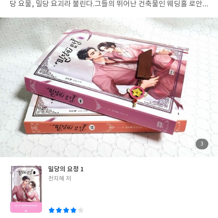
까? 아직 많이 공부해야겠지만 주식에 대한 부정적이기만 한 생각
당 요물, 밀당 요괴라 불린다.
그들의 뛰어난 건축물인 웨딩홀 로안
은 조금 바뀐 것 같다. -내가 주식에 '주'자도 모르는 굉장한 주린이
을 소개하며
로안에서 진행되는 한국의 결혼식을 보여주려 이동하
다. -주식을 시작하고 싶은데 많은 입문서 중 어느 것을 선택해야할
던 중
진혁은 신부대기실로 향하던 새아를 보고 첫눈에 반해버린다.
지 모르겠다. -단타 전문가의 노하우와 조언이 필요하다. 위 사항에
세계적으로 유명한 사진작가이자
많은 여성들의 1등 신랑감으로 꼽
해당하는 분들에게 이 책을 추천한다. ※출판사로부터 도서 협찬을
히는 조예찬.
그는 오늘 사촌동생을 위해 로안에 왔다.
웨딩사진은 관
받아 솔직하게 작성한 리뷰입니다※ #넥서스북 #주식단타로매일매
심이 없지만 예니의 부탁으로
그녀의 아름다운 모습을 카메라에 담
일벌어봤어? #양선호 #주식 #주식단타 #주린이 #주린이단타 #주
아주기로 한다.
결혼식 전 신부대기실로 향하는 새아를 보고 반해버
린이환영 #입문서 #주식초보 #주식기초 #주식공부 #주식책 #주식
리고
그녀가 사라지기 전 그녀의 아름다운 모습을 카메라에 담는다.
매매 #주식투자 #트레이딩 #신간도서 #도서추천 #도서 #책 #독서
신부들의 상상을 현실로 만들어주는 웨딩플래너 이새아.
어쩌다보
#자기계발 #도서이벤트 #도서협찬 #서평단 #서평
니 전남친의 웨딩 플래너를 맡게 된 그녀는
식장으로 오던 중 사고를
당한 신부 대신 대타까지 하게 된다.
입장 전 가까스로 도착한 신부를
입장시키고
결혼식은 잘 마무리된다.
이 날 새아에게 반해버린 최진
혁과 조예찬.
새아, 진혁, 예찬 셋의 관계를 중심으로 이야기가 전개
된다.
앞으로 이들은 과연 각자가 원하는 사랑을 쟁취할 수 있을까?!
첨
3
부
___________________________________________________
된
사
진
과거의 트라우마로 인해 비혼주의라는 관념이 깊게 뿌리내린 진혁
밀당의 요정 1
이 서서히 바뀌어가는 과정과
항상 쿨한 척, 괜찮은 척하며 참아오다
글
천지혜 저
결국 헤어짐이 반복되어 결혼 생각이 있는 안정적인 사람과 만나고
쓴
싶은 새아
둘의 관념이 주변 인물과 사건이 진행됌에 따라 크게 변해
이
가는 부분을 가장 인상 깊게 보았다.
주요인물인 진혁, 새아, 예찬 외