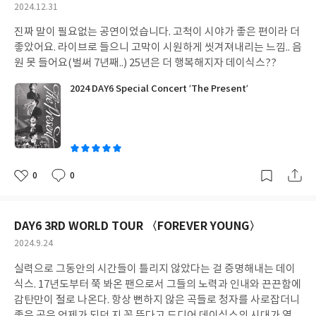
작
2024.12.31
성
진짜 말이 필요없는 공연이었습니다. 고척이 시야가 좋은 편이라 더
일
좋았어요. 라이브로 들으니 고막이 시원하게 씻겨져내리는 느낌.. 음
원 못 들어요(벌써 7년째..) 25년은 더 행복해지자 데이식스??
2024 DAY6 Special Concert ‘The Present’
0
0
좋
댓
작
아
글
성
요
일
DAY6 3RD WORLD TOUR 〈FOREVER YOUNG〉
작
2024.9.24
성
실력으로 그동안의 시간들이 틀리지 않았다는 걸 증명해내는 데이
일
식스. 17년도부터 쭉 봐온 팬으로서 그들의 노력과 인내와 끈끈함에
감탄만이 절로 나온다. 항상 뻔하지 않은 곡들로 청자를 사로잡더니
좋은 곡은 언제가 되던 지 꼭 뜬다고 드디어 데이식스의 시대가 열렸