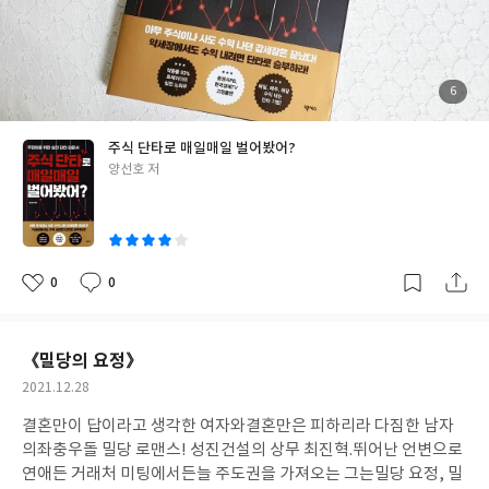
2. 쉽고 단순 3. 꾸준한 수익 창출 이 책을 읽는다고 해서 주식의 고수
가 된다거나 엄청난 노하우를 섭렵해서 갑자기 큰 수익을 낼 수 있는
것은 아니다. 그러나 주린이를 위한 입문서로는 딱 좋은 도서라고 생
각된다. 어려운 내용을 최대한 이해가 쉽도록 풀어 설명한 노력이 보
첨
6
부
이고 주식의 '주'자도 모르는 내가 처음 완독을 했을 때 어느 정도는
된
사
진
이해가 가는 것을 보면 입문자에겐 분명 도움이 될 것이다. 이 책을
주식 단타로 매일매일 벌어봤어?
접하기 전까지 나는 주식에 대해 굉장히 부정적인 시각을 가지고 있
글
양선호 저
었다. 수익을 기대하고 시작한 주식으로 전재산은 물론 오히려 빚을
쓴
지고 힘든 삶을 살아가는 사람들을 주변에서 너무도 많이 봐왔기 때
이
문이다. 어린시절부터 조금씩 돈을 모으는 습관을 일찍이 들였고 학
생시절에도 재능을 팔고 중고거래 등을 통해 돈을 버는 것에 재미를
붙였다. 지금까지도 할 수 있는 건 다 시도해보고 있다. 내가 그렇게
0
0
좋
댓
작
노력하여 번 돈을 절대 잃고 싶지 않기에 주식은 원금 보장이 되지
아
글
성
요
일
않고 위험성이 높다고 판단하여 거들떠보지도 않았다. 그러나 최근
에는 저축만으로는 재산을 불리기 어렵다는 걸 조금씩 느끼고 있다.
《밀당의 요정》
그리고 누구는 열심히 하루종일 일해서 받는 돈이 이만큼인데 누구
작
2021.12.28
는 집에서 짧은 시간 안에 많은 수익을 낼 수 있다는 것이 의아했고
성
호기심이 생겼다. 물론 경계를 푼 것은 아니지만 가끔 인스타에 팔로
결혼만이 답이라고 생각한 여자와
결혼만은 피하리라 다짐한 남자
일
우 걸어오는 사람들, 단타로 수익을 많이 봤다는 사람들의 얘기를
의
좌충우돌 밀당 로맨스!
성진건설의 상무 최진혁.
뛰어난 언변으로
들어보니 궁금하더라. 도대체 어떻게 해서 수익을 낼 수 있는 것일
연애든 거래처 미팅에서든
늘 주도권을 가져오는 그는
밀당 요정, 밀