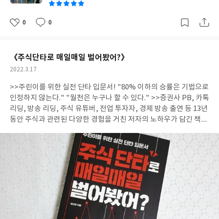
0
0
좋
댓
작
아
글
성
요
일
《주식단타로 매일매일 벌어봤어?》
작
2022.3.17
성
>>주린이를 위한 실전 단타 입문서! "80% 이하의 승률은 기법으로
일
인정하지 않는다." "월천은 누구나 할 수 있다." >>증권사 PB, 카톡
리딩, 방송 리딩, 주식 유튜버, 전업 투자자, 경제 방송 출연 등 13년
동안 주식과 관련된 다양한 경험을 거친 저자의 노하우가 담긴 책??
>>목차 1. 단타를 하는 이유 2. 단타를 시작하기 위한 기초 지식 3.
단타 고수들의 트레이딩 테크닉 4. 단타에 유용한 팁 5. 단타 고수가
되기 위한 마인드 컨트롤 >>다른 주식 서적들과의 차별점 1. 단타
전문 서적 2. 수백 명이 실시간으로 동시에 매수.매도해 수익 발생 3.
검증된 실력 4. 주식시장에서 다양한 경험을 한 저자 >>단타 성공
조건 1. 트레이딩 테크닉 2. 테크닉을 구사하기 위한 투자금 3. 마인
드 4. 계좌운용 초보자일수록 테크닉이 가장 필요. 고수로 올라갈수
록 마인드와 계좌운용 더 요구. +)자신만의 투자 철학과 원칙이 배어
있는 필살기 반드시 필요 >>단타의 장점 1. 전업 투자에 가장 적합