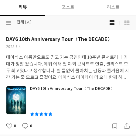
리뷰
포스트
리스트
목
선
전체 (20)
록
택
보
된
기
DAY6 10th Anniversary Tour〈The DECADE〉
분
선
류
택
작
2025.9.4
성
데이식스 이름만으로도 믿고 가는 공연인데 10주년 콘서트라니 기
일
대가 정말 컸습니다. 데뷔 이래 첫 야외 콘서트로 연출, 셋리스트 모
두 최고였다고 생각합니다. 쉴 틈없이 몰아치는 감동과 즐거움에 시
간 가는 줄 모르고 즐겼어요. 데이식스 마이데이 더 오래 함께 하자.
10주년 축하해~!
DAY6 10th Anniversary Tour〈The DECADE〉
0
0
좋
댓
작
아
글
성