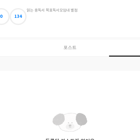
읽는 중
독서 목표
독서모임
내 별점
0
134
포스트