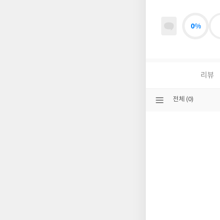
0%
리뷰
선
전체 (0)
택
된
분
류