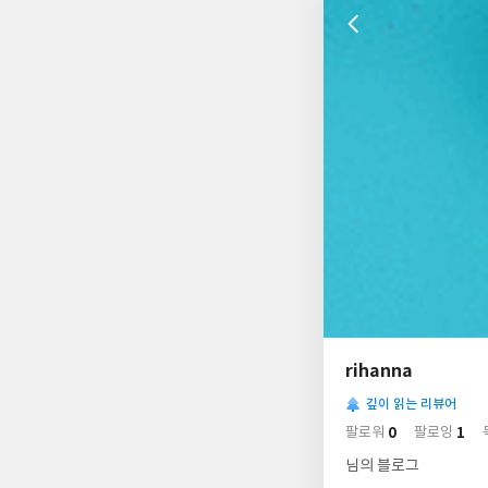
나
의
rihanna
님
사
의
깊이 읽는 리뷰어
락
사
배
0
1
팔로워
팔로잉
경
락
님의 블로그