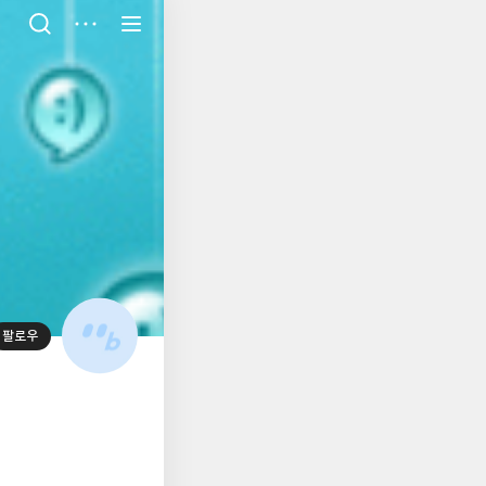
저
장
팔로우
대
표
사
진