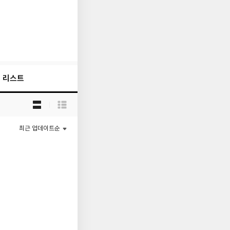
리스트
목
록
보
기
최근 업데이트순
선
택