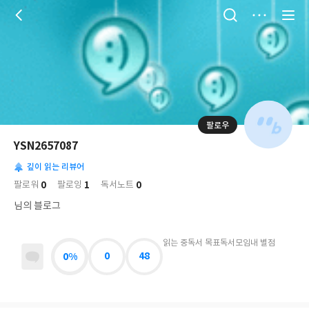
저
장
팔로우
나
의
YSN2657087
님
대
사
의
깊이 읽는 리뷰어
표
락
사
사
배
0
1
0
팔로워
팔로잉
독서노트
진
경
락
님의 블로그
읽는 중
독서 목표
독서모임
내 별점
0%
0
48