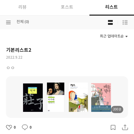
리스트
리뷰
포스트
목
선
전체 (0)
록
택
보
된
기
최근 업데이트순
분
선
류
택
기본리스트2
작
2022.9.22
성
ㅇㅇ
일
200권
도
도
도
도
서
서
서
서
명
명
명
명
0
0
좋
댓
작