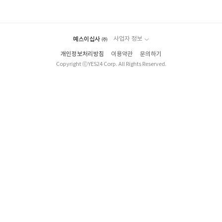
아
글
성
요
일
예스이십사 ㈜
사업자 정보
개인정보처리방침
이용약관
문의하기
Copyright ⓒYES24 Corp. All Rights Reserved.