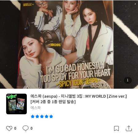
좋네용 앞으로 앨범 잘 간직할게요!!
예스 24 믿고 구매할 수 있는 곳
이라는 생각이 들어요 잘 샀다는 생각 드네용
첨
1
부
된
사
진
에스파 (aespa) - 미니앨범 3집 : MY WORLD [Zine ver.]
[커버 2종 중 1종 랜덤 발송]
글
에스파
쓴
이
0
0
좋
댓
작
아
글
성