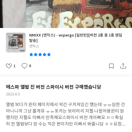
첨
3
부
된
사
진
NMIXX (엔믹스) - expergo [일반반][버전 2종 중 1종 랜덤
발송]
글
엔믹스
쓴
이
1
0
좋
댓
작
아
글
성
요
일
에스파 앨범 진 버전 스파이시 버전 구매했습니닫
작
2023.6.5
성
앨범 보다가 윈터 페이지에서 약간 구겨져있긴 했는데 ㅠㅠ
심한 건
일
아니니까 그냥 볼게유 ㅠㅠ
포카는 보라머리 지젤 나왔어용
윈터 원
했지만 지젤도 이뻐서 만족해요
스파이시 버전 개이뻐요 ㄹㅇ
확실
히 전 앨범보다 장 수는 적은 편이지만 이뻐서 봐줍니당 ㅎㅎ
요청사
항으로 스파이시 버전 원한다고 보냈는데 맞게 잘 와서 너무 기분이