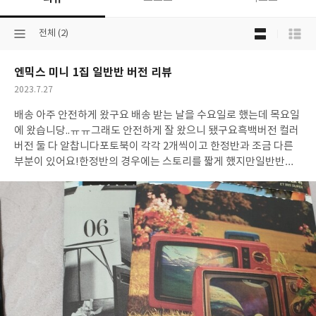
목
선
전체 (2)
록
택
보
된
기
엔믹스 미니 1집 일반반 버전 리뷰
분
선
류
택
작
2023.7.27
성
배송 아주 안전하게 왔구요
배송 받는 날을 수요일로 했는데 목요일
일
에 왔습니당..ㅠㅠ
그래도 안전하게 잘 왔으니 됐구요
흑백버전 컬러
버전 둘 다 알찹니다
포토북이 각각 2개씩이고 한정반과 조금 다른
부분이 있어요!
한정반의 경우에는 스토리를 짧게 했지만
일반반의
경우, 사진이 조금 더 많아서 좋았습니다!
무엇보다 엔써로서 해원
이 나와서 행복했습니다!
남은 앨범도 얼른 받고 싶어요