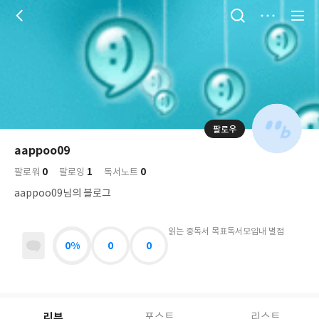
저
장
팔로우
나
의
aappoo09
님
대
사
0
1
0
의
팔로워
팔로잉
독서노트
표
락
사
사
배
aappoo09님의 블로그
진
경
락
읽는 중
독서 목표
독서모임
내 별점
0%
0
0
리뷰
포스트
리스트