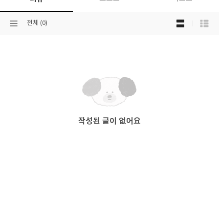
목
선
전체 (0)
록
택
보
된
기
분
선
류
택
작성된 글이 없어요