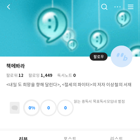
저
장
팔로우
나
의
책에봐라
님
대
사
12
1,449
0
의
팔로워
팔로잉
독서노트
표
락
사
사
배
<내일 도 희망을 향해 달린다>, <절세의 파이터>의 저자 이상철의 서재
진
경
락
읽는 중
독서 목표
독서모임
내 별점
0%
0
0
리뷰
포스트
리스트