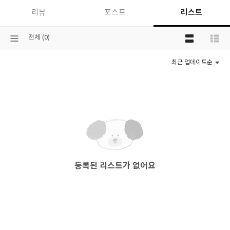
리스트
리뷰
포스트
목
선
전체 (0)
록
택
보
된
기
최근 업데이트순
분
선
류
택
등록된 리스트가 없어요