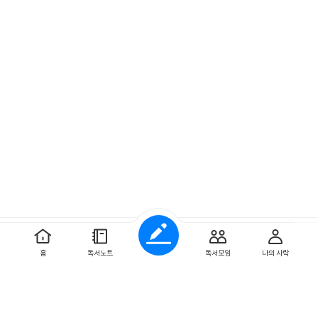
예스이십사 ㈜
사업자 정보
홈
독서노트
독서모임
나의 사락
개인정보처리방침
이용약관
문의하기
Copyright ⓒYES24 Corp. All Rights Reserved.