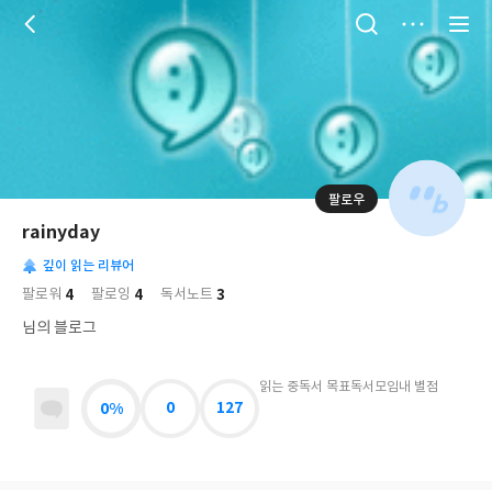
저
장
팔로우
나
의
rainyday
님
대
사
의
깊이 읽는 리뷰어
표
락
사
사
배
4
4
3
팔로워
팔로잉
독서노트
진
경
락
님의 블로그
읽는 중
독서 목표
독서모임
내 별점
0%
0
127