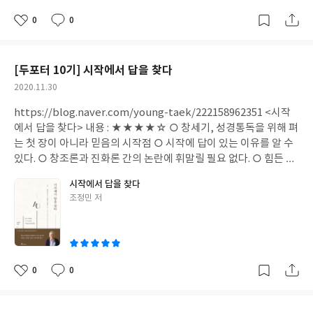
있습니다. 고난의 지혜, 허무의 지혜, 형통의 지혜입니다. … 고난의
우리는 은혜 안에서 얼마든지 성장할 수 있다. 그 성장은 점진적으로
일'이라는 시간은 당연히 있다고 생각한다. 그래서 오늘 당장 무언
지혜는 욥기, … 허무의 지혜는 전도서, … 형통의 지혜는 잠언에서
0
0
이루어지며, 생명이 심겨지는 일이다.p.105-106 ------------------
좋
댓
작
가를 하지 않아도 된다. 내일이 있으니까. 내일이 있고 다음 주가 있
다루고 있습니다.p.6, 들어가는 말 中 이 책인 세 가지 지혜 중 형통
아
글
성
--------우리가 처음 세상에 태어남은 하나님이 우리를 창조하셨기
고 다음 달이 있다. 그리고 무엇보다 내년이 있다. 이처럼 시간이 있
의 지혜에 관하여 잠언을 살펴보고 있다. 그러나 잠언 31장 모두를
요
일
때문이고, 영적으로 다시 태어남은 그분이 우리를 구속하셨기 때문
는 삶이 당연해졌다. 오늘 무언가를 하지 않아도 내일하면 된다. 내
다루지는 않는다. "본서는 잠언의 세 가지 주제인 '지혜' '성공' '행
[두포터 10기] 시작에서 답을 찾다
이다. 이렇게 주님은 양쪽 출생 모두의 주인이시다._ p.12 한 번 태
일 못하면 다음 날 하면 된다.미룸과 게으름은 내일이 있음을 전제로
복' 가운데 '성공'에 관한 것으로 잠언 12-21장의 내용을 다루고"
어나면 두 번 죽고두 번 태어나면 한 번 죽는다._ p.114 Ps. 풍성한
작
2020.11.30
가능한 행동이다. 이에 반해 쾌락과 중독은 내일을 허락하지 않는다.
있다(p.9, 들어가는 말 中) 책 곳곳에서는 잠언에서 등장하는 단어
내용은 네이버 블로그에 있습니다. https://blog.naver.com/you
성
쾌락과 중독에서 벗어나지 못하는 이유이다. 하지만 그럴수록 우선
에 대한 정의를 내려주고 있어서 읽는데 유익하다. 비슷한 느낌이지
https://blog.naver.com/young-taek/222158962351 <시작
일
ng-taek/222097958305 네이버 아이디 : 학습하는 청년 #팀켈러
순위는 뒤바뀐다. 도시에서는 당장 거리만 나가도 밤낮 구분없이 생
만 분명한 차이가 있음을 확인할 수 있어서 좋다. 15~17page에서
에서 답을 찾다> 내용 : ★★★★☆ ○ 창세기, 성경통독을 위해 펴
인생베이직시리즈 #태어남에관하여 #팀켈러 #두포터10기 #믿고
활하는 데 지장이 없다. 하루가 길어진 것처럼 보인다. 도시의 밤은
는 훈계와 징계의 차이를, 30~31page에서는 희망과 소망의 차이
는 첫 장이 아니라 믿음의 시작점 ○ 시작에 답이 있는 이유를 알 수
읽는팀켈러 #두란노 #나를복음으로살게한문장 #거듭남 #은혜 #오
밝다 못해 화려하기까지 하다. 밤낮 상관없이 먹고 마실 수 있다. 그
를, 125page에서는 명상과 묵상의 차이를, 225page에서는 원칙
있다. ○ 창조론과 진화론 간의 논란에 휘말릴 필요 없다. ○ 힘든 때
직은혜 #성장 #장성한분량 #새로운피조물
리고 돈만 있으면 쾌락과 중독의 길로 들어가기 쉬워졌다. (중략) 3.
과 질서의 차이를 설명한다. 또한 책 곳곳에서 '행복'과 '지혜'에 관
일수록 초심을 되돌아보듯 신앙이 흔들릴수록 첫 시작을 돌아봐야
죽음 앞에 슬퍼하고 격노하는 것은 거대한 악에 내보이는 온당한 반
시작에서 답을 찾다
한 내용들을 다루며 '지혜로운 사람'의 모습을 다룬다. 더불어 '성
한다. ○ 사람이 물건을 만들 때 이유와 목적이 있듯, 하나님의 지으
응이다. 그러나 그리스도인에게 소망이 있어, 마치 고기에 소금을
글
조정민 저
실'과 '정직'에 대해서도 서술한다. 눈에 보이는 것만 보고, 귀에 들
심 역시 동일하다. <읽은 책 정보> 저자 : #조정민 출판사 : #두란노
쓴
바르듯 그 소망을 슬픔과 분노에 '바를' 수 있다. 슬픔을 억누르거나
리는 것만 들으며 살면 미혹됩니다. 더 높은 하나님을 바라보고, 하
2쇄 발행 : 2020년 10월 29일 <읽은 이유> - 두포터10기, 미션도서
이
절망에 굴하는 것은 옳지 않다. 분노를 억제하거나 무조건 다 터뜨리
나님의 말씀을 듣고 그 음성에 귀를 기울일 때 미혹에서 벗어날 수
(11월) - 조정민 목사님 책 모으기 (거의 다 소장중) <내용과 생각>
는 것도 영혼에 이롭지 못한다. 그러나 슬픔을 소망에 절이면 지혜와
있습니다. 가장 큰 영적인 속임수는 "하나님이 어디 있어? 부활을
중략 보다 알 찬 내용은 네이버 블로그에 있습니다. 《시작에서 답
긍휼과 겸손과 애정이 싹튼다. 충분히 슬퍼하되 깊은 소망을 품으
믿을 수 있나?" 이런 말입니다. 속아서는 안 됩니다. 하나님은 살아
을 찾다》, 제목을 보며 질문을 한 번 해보자. 과연 시작에 답이 있을
0
0
라! _ p.57 -> p.83 "기독교 신앙은 죽음 앞에서 신자에게 무엇에도
좋
댓
작
계시고, 부활은 확실한 사건입니다.p.264-265 그렇기에 사람은 보
까? 시작에서 답을 찾을 수 있을까?코로나 19로 인한 고독의 시간
아
글
성
비할 수 없는 약속과 소망을 준다."-> p.59-74 이 소망은 인격적이
고 들은 것에 영향을 받을 수밖에 없다. 실제로 큰 영향을 받기도 한
은 생각이 흔들리기 가장 쉬운 시간이기 때문이다. 오랜 시간 홀로
요
일
고 물리적이며 기쁨으로 충만하다. 무엇보다 이 소망은 확실하다. P
다. 그렇기에 일본은 역사를 왜곡하며 교과서를 만들고 교육한다. 어
있는 시간을 보낸 경험이 없는 사람들에게 더욱 그렇다. 무엇보다 생