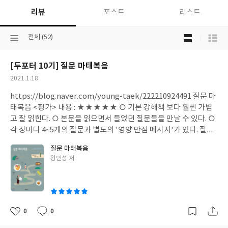
리뷰
포스트
리스트
목
선
전체 (52)
록
택
보
된
기
[두포터 10기] 질문 마태복음
분
선
류
택
작
2021.1.18
성
https://blog.naver.com/young-taek/222210924491 질문 마
일
태복음 <평가> 내용 : ★★★★★ ○ 기본 강해책 보다 훨씬 가볍
고 잘 읽힌다. ○ 본문을 읽으면서 들었던 질문들을 만날 수 있다. ○
각 장마다 4~5개의 질문과 별도의 '영양 만점 메시지'가 있다. 질문
들을 따라 읽다보면 한 장이 끝나 있다. 질문에 대한 답은 길지 않으
질문 마태복음
면서도 내용이 알차서 기초쌓기에, 더 알아가기에 적합하다. ○ 맛
글
왕인성 저
집은 검색을 통해 찾아다니는 게 묘미다. 이와 같이 관심 있는 질문
쓴
을 찾아가는 게 묘미다. ○ 혼자 공부하기에 좋은 책 가볍지만 지도
이
를 그리는 용도로써 다른 강해책들 보다 강추 <읽은 책 정보> 저자 :
왕인성 출판사 : 두란노 초판 발행 : 2020년 12월 23일 <읽은 이유>
- 두포터 10기 선택도서 - 질문이라는 키워드에 끌려서 선택 <좋은
0
0
좋
댓
작
문장 공유> 주님을 더욱 갈급하게 찾도록 하지 못하는 성경 지식은
아
글
성