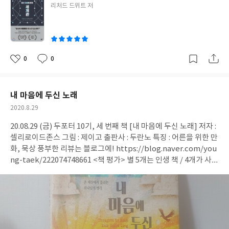
는 질문이다. 이 질문에 대한 정직한 답만이 길을 잃지 않고 공부할
글
리처드 드위트 저
나의 비참함은 '나의 하나님'께 고하는 것이 옳다. 진정한 위로자 되
까?' 고개를 갸웃하며 발길을 돌린다. 이런 의문이 드는 것도 당연하
쓴
수 있도록 만든다. 뽐내기 위한 공부는 하지 말자. 그건 영양가 없고
시기 때문이다. 나의 절망감은 나의 하나님께 호소하는 것이 맞다.
다. 상세하고 세부적인 내용이 중요하긴 하지만, 더 큰 그림을 파악
이
배웠어도 생각하지 않는 것과 같기 때문이다. 빈수레가 아닌데도 요
참된 소망이 되시기 때문이다. 나의 마음은 나의 하나님께 아뢰는 것
해야만 그 중요성을 이해할 수 있기 때문이다. 나는 이 책에서 그런
란한데는 이유가 있다. 수레가 가볍기 때문이다. 수레는 무거울수록
이 현명하다. 마음을 감찰하시며 누구보다 잘 아시기 때문이다. 얍복
큰 그림을 그리고 싶다. 아주 굵은 붓으로 그려 세부사항이 상당히
요란한 소리를 내지 않는다는 사실을 명심해야 한다. 무거운 수레는
강에서의 야곱의 처절함은 인상적이다. 두려움과 공존해온 시간만
생략된 것은 인정하지만, 내가 아는 한 정확한 그림이다. 이 책의 목
0
0
느릴수밖에 없다. 하지만 사람은 수레가 아니기 때문에 항상 느리다
좋
댓
작
큼 그의 간절함이 보이는 대목이기 때문이다. 하나님의 사자를 놓지
적은 ① 과학사와 과학철학의 기본적인 쟁점을 소개하고, ② 아리
아
글
성
고 할 수 없다. 공부는 누가 뭐래도 자신을 위해서 하는 것이다. 지적
않는 처절함도 인상적이지만, "너의 이름이 무엇이냐"는 질문에 야
스토텔레스 세계관에서 뉴턴 세계관으로의 전환을 탐구하고, ③
요
일
호기심을 주체할 수 없어서, 혹은 어떤 결과를 위해서든 자신을 위
곱이라고 고백하는 장면이 훨씬 인상적이다. 왜냐하면 자신에 대한
특히 상대성이론과 양자론, 진화론 등 최근의 과학발전에 따라 서구
내 마음에 두신 노래
해서 하는 것이다. 자신을 위한 공부를 통해 체계를 갖추고 내공이
고백이기 때문이다. 무언가에 근거한 것이 아니라 지금 그대로의 자
세계관이 직면한 도전을 탐구하는 것이다._서문 p.7-8 中 과학이라
쌓여야 남을 도울 수 있다. 진정으로 돕기 원한다면, 제대로 알아야
작
2020.8.29
신을 드러내는 고백이기 때문이다. 지나온 시간에 대한 삶의 고백이
는 단어를 처음 접한 건 아마, 초등학교 때부터 이지 않을까 싶다.
한다. 의사와 판사가 공부하지 않고 의술과 죄를 판단한다면 어떻게
성
자 울분섞인 간절함이 보였기 때문이다. 자신을 있는 그대로 드러낼
'과학'이라는 교육과목이 있으니까. 또한 과학에 그나마 오랜 시간
20.08.29 (금) 두포터 10기, 세 번째 책 [내 마음에 두신 노래] 저자 :
일
되겠는가. 말 그대로 파멸일 것이다. 돌팔이가 판을 치고 정의의 여
수 있는 용기와 솔직함이 '야곱입니다.'라는 답변에 담겨 있는 것 같
투자했던 순간은 수능준비할 때 뿐이었다. 그래서 과학에 대해서는
셀리로이드존스 그림 : 제이고 출판사 : 두란노 특징 : 어른을 위한 만
신상의 저울은 죄의 무게를 재지 않고 돈의 무게만 측정할 것이다.
았다. 우리에게 필요한 언어는 이게 아닐까. 야곱처럼 지금까지 살아
고등학교 수준에 불과하다. 정확히 설명은 못하지만 어렴풋이 기억
화, 묵상 풍부한 리뷰는 블로그에! https://blog.naver.com/you
제대로 알아야 도울 수 있고 제대로 사랑을 실천할 수 있다. 선무당
온 시간을 인정하는 순간(kairos)가 필요하다고 생각한다. 자기 PR
하는 정도이지만. 생각해보면, 일상에서 과학을 접목해서 생활하는
ng-taek/222074748661 <책 평가> 별 5개는 인생 책 / 4개가 사실
이 사람 잡는 일이 일어나서는 안 된다. Ps. 풍성한 내용은 네이버 블
(public relations), 퍼스널 브랜드라고 해서 자신을 알려야 한다
것은 거의 없다. 간단히 말해, 이과라서 과학은 수능을 준비했지만
상 최고점내용 : ★★★★- 추천할 만하고, 정리할 가치가 있다. 곱
로그에 있습니다. ?? https://blog.naver.com/young-taek/22
고 말한다. '나를 어떻게 알릴 수 있을까'를 고민해야 하는 시대인 것
그뿐이라는 것이다. 그래서 과학에 대해서 잘 모른다. 이 책을 읽으
씹어 읽을수록 좋은 책 - 그림 및 글자, 강조 포인트 등 보기 매우 좋
2098983992 ?? 네이버 아이디 : 학습하는 청년 #논어 #공자 #동양
이다. 자신의 강점과 지금까지 해온 것으로 자신을 알리는 것이다.
면서 더 확실히 알았다. 나는 과학을 모른다. 그러면서 이런 생각이
음 중복을 제외하고는 72개의 키워드가 있습니다. 랭킹 3위까지 발
사상 #고전 #동양철학 #철학 #철학책 #맹신 #신앙 #개신교 #논어
자신이 원하는 바를 위해 어떤 시간을 보냈고, 무엇을 했는지 홍보
들었다. "내가 이 책을 읽는 게 어떤 유익함이 있을까?" 모르겠다.
표하자면, 정체성과 믿음이 8회로 공동 1위, 2위는 사랑 6회, 3위 능
비교 #의심 #회의 #현대지성 #서평단 #서평
하는 것이다. 이렇게 자신을 알려서 몸값을 높이는 것도 좋지만, 우
그냥 읽기 시작했다. 서평단에 신청해서 당첨되었으니까. 근데 한편
력 5회 순이었습니다.포스트모더니즘의 특징인 무엇도 정의할 수
선 자신을 알아야 한다고 생각한다. 또한, 자신을 제대로 알리기 위
으로는 제목에 끌렸던 게 분명하다는 생각을 했다. 《당신 지식의
없다는 생각에 거슬러 정체성에 대해 학습하고 있던 중이라 반가웠