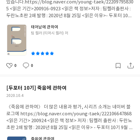
사람들이 있다. 그러나 이 둘은 분명 다르다. 자기중심적 생각도 이
있습니다.https://blog.naver.com/young-taek/22209795830
이 있던가, 문제 없는 상황이 이어지던가. 그렇지 않다. 말씀에 대한
기적인 모습과 독립적인 모습으로 나타나기에 자기중심적인 생각
5 <읽은 기간>200916-0923 <읽은 책 정보>저자 : 팀켈러출판사 :
질문이 없는 신앙생활을 문제가 없어 보일 수 있다. 회의 없는 신앙
도 나쁘다고 말할 수 없다. 예수님은 철저하게 자기중심적이셨다. 이
두란노초판 2쇄 발행 : 2020년 8월 25일 <읽은 이유>- 두포터 10기
생활을 믿음이 좋다라고 할 수는 있다. 그러나 《탕부 하나님》에서
땅에 온 목적을 알았기에 독립적으로 행동하실 수 있었다. 유혹과 만
9월 미션도서- 이 책 시리즈가 나왔을 때, 제목이 마음에 끌렸다.- 팀
지적하는 첫째 아들의 모습일 수 있다. 《의심을 거친 믿음》만큼
태어남에 관하여
류에도 목적을 향해 의도적이고 의식적으로 행하셨다. 자기애는 필
켈러의 모든 책 읽는 중- 철학적인 내용도 좋아하지만 제목도 좋아
《회의에서 확신으로》가는 확실한 방법은 없다. 지식을 통한 방법
글
팀 켈러 (티머시 켈러) 저
요하다. 내 몸과 같이 이웃을 사랑하라는 계명에서 알 수 있다. 물론
한다. <내용과 생각>[인용]삶은 여정이요, 그 여정의 기초는 하나
쓴
이 아니라 관계를 맺는 과정이기 때문에 더욱 그러하다. 비 온 뒤에
자기애만 가득하면 문제다. 그리고 자기를 사랑하는 방식으로 다른
님을 찾고 아는 데 있다. 나는 무엇을 위해 살고 있는가?인생에 찾아
이
땅이 굳는 것처럼 말이다.
사람에게 강요하는 것 역시 문제이다. 그럼에도 자신을 사랑하지 않
온 이 새로운 시기를 헤쳐 나갈 수 있을까?나는 하나님 안에 바로 서
으면 다른 사람을 사랑할 수 없다. 냉소적이고 비관적으로 바라보기
있는가? 인간에게 일어날 수 있는 가장 근본적인 변화는 성경이 말
쉽기 때문이다. 자신을 이해하고 용서할 줄 알아야 다른 사람을 공감
하는 거듭남(요 3:1-8) 즉 "새로운 피조물"이 되는 것이다.(고후 5:1
0
0
좋
댓
작
할 수 있다. 자신의 아픔에 대해 자비롭게 바라볼 수 있어야 다른 사
7)_ p.8-9 -> (중략)"인생은 가까이서 보면 비극이지만 멀리서 보면
아
글
성
람의 아픔에 대해 자비롭게 바라볼 수 있다. 예수가 그러했듯 의도적
희극이다."는 찰리 채플린의 말이 떠오른다. 인생은 항상 좋다고 말
요
일
이고 의식적으로 바라봐야 한다. 자기중심적이지만 자기애 갇히지
할 수 없고, 항상 나쁘다고 말할 수 없다. 지옥같았던 시간도 되돌아
[두포터 10기] 죽음에 관하여
않아야 한다. 그렇기에 의식적으로 학습해야 한다. 의도적으로 환경
보면 추억이 되는 것처럼 '인생은 어떻다'고 규정지을 수 없다. '일
작
2020.10.4
을 설정해야 한다. "사랑은 오래 참고 사랑은 온유하며 투기하는 자
회일비하지 말라'는 말도 있듯이, 살아 있기에 규정할 수 없는 것이
성
가 되지 아니하며 사랑은 자랑하지 아니하며 교만하지 아니하며 무
다. 하나부터 열까지 완벽한 예측은 불가능하기 때문이다. 어떤 행동
《죽음에 관하여》 더 많은 내용과 평가, 시리즈 소개는 네이버 블
일
례히 행치 아니하며 자기의유익을 구치 아니하며 성내지 아니하며
을 할지 모르고, 그것이 어떤 결과를 만들지 모르기 때문이다. 그에
로그에 https://blog.naver.com/young-taek/222106647868
악한 것을 생각지 아니하며 불의를 기뻐하지 아니하며 진리와 함께
따라 어떻게 인생이 변할지 누구도, 심지어 본인 자신도 알 수 없기
<읽은 기간> 200924 <읽은 책 정보> 저자 : 팀켈러 출판사 : 두란노
기뻐하고 모든 것을 참으며 모든 것을 믿으며 모든 것을 바라며 모든
때문이다. (중략)하나님의 자녀가 되는 신분적 변화는 바로 일어나
초판 2쇄 발행 : 2020년 8월 25일 <읽은 이유> - 두포터 10기 9월 미
것을 견디느니라"(고전 13:4-7). 사랑은 감정에서 시작할지 몰라도
지만 성장은 아니다. 그리스도의 장성한 분량에 이르는 데는 시간을
션도서 - 이 책 시리즈가 나왔을 때, 제목이 마음에 끌렸다. - 팀 켈러
감정만으로 유지할 수 없다. 감정만으로 나타나는 것이 아니라 행동
죽음에 관하여
필요로 한다. 지식과 더불어 성장에는 시간과 에너지가 필요하다. 어