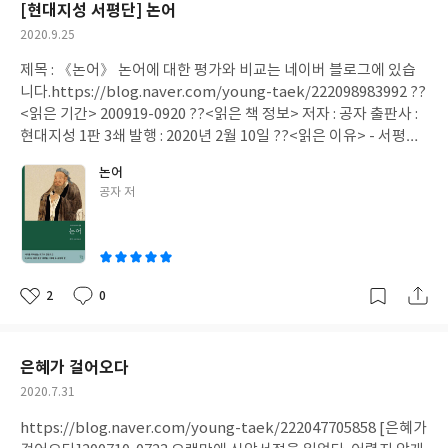
[현대지성 서평단] 논어
s. 풍성한 내용은 네이버 블로그에 있습니다. -> 인스타 계정에서 링
릴 때부터 시작하는 이유이기도 한다. 어릴 때부터 자주, 그리고 그
각이 흔들리기 쉬운 이유는 보게 되는 것과 듣게 되는 내용이 한정되
크 주소로 슝~ -> 네이버 아이디 : 학습하는 청년
작
2020.9.25
들의 주장을 위해 잘못된 근거를 제시하는 것이다. 이런 역사왜곡 교
기 때문이다. 긍정의 언어보다 부정의 언어가 속삭이는 시간이 압도
성
육을 받으면 좀처럼 벗어나기 쉽지 않다. 말 그대로 거짓을 믿게 되
적으로 늘어나기 때문이다. 뉴스나 인터넷에서 실시간으로 올라오
제목 : 《논어》 논어에 대한 평가와 비교는 네이버 블로그에 있습
일
는 것이다. 거짓을 사실이라고 믿으니 그 사람의 사고체계 안에서는
는 압도적으로 많은 부정적인 내용들이 시선을 사로잡고 마음을 향
니다.https://blog.naver.com/young-taek/222098983992 ??
진실이 되는 것이다. 이런 현상은 우리 주변에서도 쉽게 찾아볼 수
하게 만든다. 남의 일이 아닐 것 같고 자신의 모습이 될 것 같은 불안
<읽은 기간> 200919-0920 ??<읽은 책 정보> 저자 : 공자 출판사 :
있다. 그렇기에 에베소서 6장에서 언급하는 '구원의 투구'를 써야
감에서 헤어나지 못하는 것이다. 동시에 이런 시기에도 성장하고 기
현대지성 1판 3쇄 발행 : 2020년 2월 10일 ??<읽은 이유> - 서평단
하는 것이다. 생각을 지키기 위해서는 무장하는 방법밖에 없다. 하지
회를 잡는 사람을 보면서 뒤처지고 있는 느낌을 받으면 불안감은 더
당첨 - 동양철학 좋아함 ??<내용과 생각> / 더 풍성한 내용은 블로
만 어릴 때부터 교육을 받았다고 해서 거짓을 사실인 것처럼 살아가
논어
욱 증폭된다. 말그대로 진퇴양난의 상황인 것이다. 맞이하고 싶지 않
그에 공자가 말했다. 남이 자신을 나를 알아주지(이해하지) 못함을
는 것만은 않는다. 방법이 있다. 그것은 스스로 찾아보는 것이다. 하
글
공자 저
은 모습은 가까워오는데 추구하고 싶은 모습은 멀어져만 가는 상황
걱정하지 말고, 내가 남을 알지(이해하지) 못함을 걱정해야 한다. _
쓴
지만 현대사회는 생각할 시간을 허락하지 않기 때문에 쉽지 않은 것
속에서 마음의 감기인 우울함은 짙어져만 간다. 자신을 향한 다독임
p.30 '퍼스널브랜딩'이란 이름으로 자신을 알리는 것이 미덕인 시
이
이다. 그럼에도 벗어나는 최고의 방법은 본인 스스로 찾아보는 것이
과 격려의 소리보다 우려의 시선과 목소리가 더 크고 또렷하게 들리
대가 되었다. (중략) 사실 이게 말처럼 쉬운 일은 아니다. 며칠만에
다. 그 다음은 듣는 것이다. 그렇기에 우리가 거짓 메시지를 분별하
기에 더욱 그러하다. 무엇보다 다양한 사람을 만나면서, 혹은 말씀
이뤄지는 일도 아니다. 계속 무언가를 하기 힘든 이유는 바로 '관심
기 위해서는 의도적으로 찾아야 한다. 또한 의식적으로 들어야 한다.
을 들으면서 생각을 지키고 날을 갈 시간은 줄어들기에 나타는 현상
받지 못한다'는 생각이다. 누군가 알아봐주지 못하는 건 비교적 괜
2
0
다른 사람 3명이 손가락으로 가리키며 쳐다보면 따라 본다고 한다.
좋
댓
작
이다. 이렇게 홀로 있는 시간이 길어질수록, 또한 홀로 있는 시간이
찮을 수 있다. 하지만 자신보다 덜 열심히 하는 것 같은 사람이 먼저
아
글
성
익히 아는 실험의 내용일 것이다. 생각해보면 여기에 답이 있지 않을
주어질수록 의식적으로 생각과 마음을 붙잡아야 한다. 잠언 4장 23
주목받을 때가 고비가 찾아온다. 마음은 조급해지고 회의에 젖어들
요
일
까 싶다. 3명이 어느 한 곳을 가리키며 같은 주장을 한다 할지라도 그
절에서는 이렇게 말한다. "모든 지킬 만한 것 중에 더욱 네 마음을 지
기 시작한다. (중략) 자기중심성은 자신을 높이고 남을 낮춘다. 조급
은혜가 걸어오다
것이 사실이 아닐 수도 있다. 그 이상의 사람일지라도 똑같다. 많이
키라 생명의 근원이 이에서 남이라" 이런 때일수록 마음을 더욱 지
할수록 회의에 젖어들수록, 남을 시기하지 않기 위해서라도, 무엇
보고 들린다고 해서 그것이 사실이라고 확신할 수는 없다. 자신이 직
작
2020.7.31
켜야 한다. 부정의 언어가, 우려의 목소리가 가까운 곳에서 깊게 속
보다 건강한 윈윈을 위해서라도 "남이 자신을 알아주지 못함을 걱
접 보고 듣고 찾아야 한다. 그렇기에 우리 그리스도인들은 더욱 찾고
성
삭일수록 더욱. 이런 상황일수록 우리는 '시작에서 답을 찾아야' 한
정하지 말고, 내가 남을 알지 못함을 걱정해야 한다." 공자가 말했
https://blog.naver.com/young-taek/222047705858 [은혜가
일
구하고 두드려야 한다. 의도적으로, 그리고 의식적으로. 멍청하게
다. 우리는 시작점에서 답을 찾을 수 있다. 흔히들 마음이 흔들릴수
다. "배우기만 하고 생각하지 않으면 미혹되고, 생각하기만 하고 배