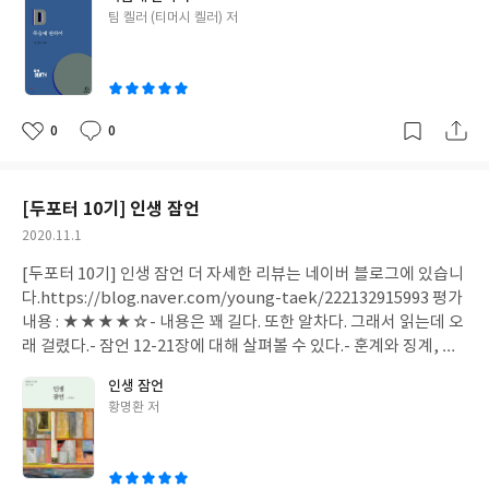
의 모든 책 읽는 중 - 죽음에 대한 생각은 희소하기 때문에 - 시리즈
으로 드러나는 것이다. 행동으로 표현하는 것이 사랑이다. 자신을 향
글
팀 켈러 (티머시 켈러) 저
린 아이가 먹고 마시며 관계 맺는 과정과 시간을 거쳐 성인이 되듯,
드래곤볼 모으기 <내용과 생각>어렴풋이 떠오르는 추억과 사진으
쓴
하든 타인을 향하든 자격과 조건이 아니라 의도적이고 의식적으로
하나님의 자녀가 성장하는 원리도 동일하다. "거듭남이란 단지 더
로만 볼 수 있는 존재. 울음소리와 후회의 언어들이 기억속에 있다.
이
표현해야 한다. 자비란 "기독교적 의미의 사랑"을 뜻한다. 그런데
나은 사람이 아니라 새사람이 된다는 뜻"(p.65)이기 때문이다. 새사
1.회피와 부정, 죽음을 대하는 현대인의 두려움 _ p.12 (중략) 예전
기독교적 의미의 사랑은 감정이 아니다. 기분이 아니라 의지의 상태
람이 된다는 것은 신적인 존재가 된다는 것을 의미하지 않는다. '새
100일잔치와 첫돌잔치는 희망봉 같은 의미였다. 이때를 넘기면 아
다. 누구나 본인을 향해서는 그런 의지가 본능적으로 있으나 타인을
로운 신분을 얻게 되었다'는 것이다. (중략)그렇다. 거듭남이란 내
이가 무사히 살 가능성이 현저히 높아지기 때문이다. 하지만 지금은
0
0
대할 때는 이를 학습해야 한다. _ p. 136 中
좋
댓
작
안에서 시작되지만 내 안에 있는 것만으로는 불가능하다. 물론, 노
다르다. 100일 잔치와 첫돌 잔치는 당연시 여긴다. 100일 잔치를 하
아
글
성
력으로 '갱생'은 가능하지만 '새사람'으로 거듭나는 것은 불가능하
지 않는 경우도 있다. 그만큼 당연시 되었기 때문이다. 당시에는 염
요
일
다. '거듭남'은 오직 은혜로만 가능한 영역이다. 그렇기 때문에 자신
원했다면 지금은 당연해졌다.하지만 죽음은 '태어남'에 대해서만
[두포터 10기] 인생 잠언
의 노력으로 거듭나기 위한 시도는 번번히 실패한다. 물론 노력을 통
한정되어 있지 않다. 평균수명이 길지 않았던 때는 환갑잔치를 귀하
작
2020.11.1
해 '좋은 사람'은 될 수 있다. 하지만 그건 '자기 의'만 더할 뿐이다.
게 여겼다. 온 가족이 모여 장수를 기원하며 잔치를 하기도 했다. 하
성
노력하는 이유가 자기를 위한 것인가 새사람으로 거듭났기에 자연
지만 지금 평균수명은 환갑잔치를 하기에는 무색하리만치 100세를
[두포터 10기] 인생 잠언 더 자세한 리뷰는 네이버 블로그에 있습니
일
스럽게 우러나는 마음인가를 분간해야 한다. 행함이 없는 믿음은 죽
넘어 120을 바라보고 있다. 이처럼 생명의 시작점에서는 지워져가
다.https://blog.naver.com/young-taek/222132915993 평가
은 믿음이다. 하지만 믿음을 위한 행함은 믿음을 죽인다. [인용]은혜
고 생명의 끝은 점점 멀어지고 있다. 인생의 앞뒤에서 죽음이라는 단
내용 : ★★★★☆- 내용은 꽤 길다. 또한 알차다. 그래서 읽는데 오
를 깨달으면 그때부터 당신의 마음이 변화되고, 하나님이 당신 안에
어는 점점 작아지고 있다. (중략) 2.우리의 인생이 얼마나 짧은지 깨
래 걸렸다.- 잠언 12-21장에 대해 살펴볼 수 있다.- 훈계와 징계, 소
기르시는 새사람이 자리한다. 그 결과 진정한 인내와 친절이 우러나
닫게 해 주소서. 그러면 우리의 마음이 지혜로워질 것입니다. 시편 9
망과 희망, 명상과 묵상, 원칙과 질서 등 단어의 차이를 설명한다.-
행동까지 제대로 바뀐다. … 이 성장은 우리의 내면에서부터 퍼져 나
인생 잠언
0편 12절에서 우리에게 "우리 날 계수함"을 명한 목적은 "지혜로운
지혜, 정직, 행복, 성실 같은 성공의 핵심인 삶의 요소에 대해 살펴
가며, 기계적이라기보다 유기적이다. … 머리로만 아는 기독교 교리
글
황명환 저
마음"을 얻게 하기 위해서다. _ 시편 90:12(쉬운 성경) / cf. p.17-18
볼 수 있다. <읽은 책 정보>저자 : 황명환출판사 : 두란노초판 발행 :
쓴
와 성경 정보를 늘릴 수도 있다. 그러나 이는 지혜와 깊이와 행복과
죽음이 멀어질수록 살아갈 날 수가 길어지는 것은 당연하다. 또한 죽
2020년 9월 16일 읽은 이유- 두포터10기 10월 미션도서 - 잠언 is
이
사랑이 더해 가는 것과는 다르다. 당신은 돌무더기처럼 커지는 중인
음은 부정적인 것이라 생각하기에 굳이 생각하지 않는다. 죽음을 생
뭔들 - '코람데오' = 성공 <내용과 생각> 중략 지혜에는 세 분야가
가, 아니면 아이처럼 점점 자라서 성숙한 어른이 되어 가는 중인가?
각하지 않는 그 자리에 다른 것들이 자리 잡는다. 현대인들은 '내