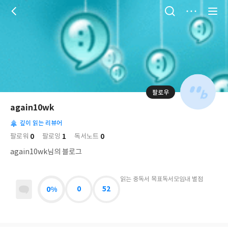
저
장
팔로우
나
의
again10wk
님
대
사
의
깊이 읽는 리뷰어
표
락
사
사
배
0
1
0
팔로워
팔로잉
독서노트
진
경
락
again10wk님의 블로그
읽는 중
독서 목표
독서모임
내 별점
0%
0
52