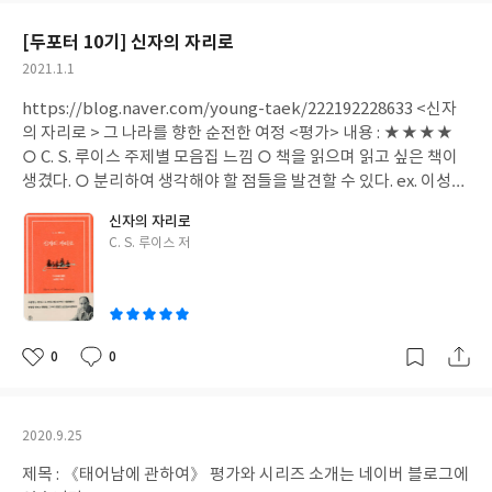
아무런 의미가 없다. _ p.32 기적은 특별한 믿음이 아니라, 겨자씨만
요
일
한 믿음이라도 예수님께 시선을 고정시킬 때 작동한다. _ p. 172 예
[두포터 10기] 신자의 자리로
수님과 다른 사람의 관계를 스스로 판단하여 가로막을 권리를 가진
작
2021.1.1
사람은 없다. _ p.202 <내용과 생각> 주님을 더욱 갈급하게 찾도록
성
하지 못하는 성경 지식은 아무런 의미가 없다. _ p. 32 / 영양 만점 메
https://blog.naver.com/young-taek/222192228633 <신자
일
시지 中 말씀을 무작정 읽어나가는 것은 유익하다. 그러나 남는 게
의 자리로 > 그 나라를 향한 순전한 여정 <평가> 내용 : ★★★★
없다면, 뜻을 이해하지 못한다면 유익하다 말할 수 없다. 말씀을 문
○ C. S. 루이스 주제별 모음집 느낌 ○ 책을 읽으며 읽고 싶은 책이
자적으로 받아들이는 게 아니라 실질적으로 받아들여야 한다. 말씀
생겼다. ○ 분리하여 생각해야 할 점들을 발견할 수 있다. ex. 이성과
이 삶에서 효용이 없다면, 나와 무관하다면 읽는 것이 무의미 하기
신앙, 자기애와 죄, 용서와 변명 <읽은 책 정보> 저자 : C. S. 루이스
신자의 자리로
때문이다. 이는 책 읽는 것과 동일하다 할 수 있다. 그러나 말씀은 이
출판사 : 두란노 2쇄 발행 : 2020년 11월 19일 <읽은 이유> - 두포터
글
C. S. 루이스 저
에 그치지 않고 내용을 자세히 알아야 한다. 그리스도인은 '작은 예
10기 미션도서(12월) - 신앙에 대한 정의에 관심이 있어서 제목보
쓴
수'로서 예수를 따르는, 날마다 장성한 분량에 이르기를 고심하는
고 선택 <내용과 생각> 더 많은 내용은 블로그에 있습니다. 배격해
이
존재이기 때문이다. 믿음의 대상에 대해서 모른다면, 그 말의 의미
야 할 잘못된 자기애는 타인의 자아를 대할 때도 똑같이 적용되는 기
를 모른다면 '신뢰'라는 단어는 성립되지 않는다. 맹목적인 추종이
준이다. 이웃을 자신처럼 사랑하는 법을 제대로 배우고 나면, 자신
아니라 순종을 이해와 이해되지 않음 사이에서 말씀을 신뢰함으로
을 이웃처럼 사랑하는 법도 배울 수 있을 것이다. 즉 자신을 편애가
0
0
좋
댓
작
나아가는 것이기 때문이다. 기독교의 핵심이 그리스도께 있기에 더
아니라 자비(chartiry)로 대하는 것이다. … 잘못된 금욕은 자아를
아
글
성
욱 그러하다. 사람과 사람 사이에서도 어떤 사람을 알아가고 관계를
들볶지만 오바른 금욕은 이기심을 죽인다. 우리는 날마다 죽어야 한
요
일
맺어가는 가운데 신뢰를 쌓아가듯이 말이다. (중략) 질문이 없는 곳
다. 그러나 아무것도 사랑하지 않는 것보다는 자아를 사랑하는 것이
작
2020.9.25
에는 문제가 없다. 보이는 대로 파악하고 지나가면 끝이기 때문이다.
낫고, 아무도 연민하지 않는 것보다는 자아라도 연민하는 것이 낫
성
사람에 관해서든, 상황에 관해서든 마찬가지다. 말씀 역시 동일하
다. _ p.68-69 中 -> 흔히 '자기애 = 자기중심적' 이라고 생각하는
제목 : 《태어남에 관하여》 평가와 시리즈 소개는 네이버 블로그에
일
다. 말씀에 대한 질문이 없다면 문제는 없다. 하지만 문제 없는 사람