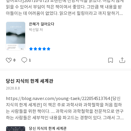
걸어오다]200710-0723 오랜만에 신앙서적을 읽었다. 어렵지 않게
보였던 노아처럼 듣고 움직여야 한다. 그렇기에 말씀 앞에 가야 한
록 초심을 되돌아보라고 한다. 초심을 다시 붙잡으라고 말한다. 그
우지 않으면 위태롭다." _ p.39-40 (중략) 모든 학문이 그렇듯이 종
읽을 수 있어서 부담이 적은 책이여서 좋았다. 그만큼 책 내용을 받
다. 잠언에서 방법과 처세를 얻는 것이 아니라 잠언에서 핵심적으로
이유는 무엇일까? 처음 시작한 마음에는 자신만의 계획과 방향이
교적 가르침 역시 글자 그대로 받아들이는 것은 바람직하지 않다.
아들이는 데 어려움이 없었다. 읽으면서 힐링이라고 까지 말하기는
말하는 '하나님을 경외하는 모습'을 바라봐야 한다. 솔로몬의 지혜
존재하기 때문이다. 시작했던 그 순간의 마음에는 나아갈 방향에 대
'과연 그러한가' 하고 상고해봐야 한다. 의심과 회의는 나쁜 것이 아
뭐하지만, 잊고 있던 사실, 그리고 잊어서는 안 될 사실을 되새기는
를 얻고 싶다면 지혜이신 그분께 엎드려야 한다.
한 확신과 열정이 있기 때문이다. 그렇다면 그리스도인은 어떠해야
은혜가 걸어오다
니다. 진짜 나쁜 것은 그것을 '믿음 없음'으로 규정하는 행위이다. 충
시간이었다. 하나님께서 나와 함께 하신다는 사실, 그리고 다른 사
할까? 답은 역시 동일하다. 우리의 초심을 돌아봐야 한다. 또한 존재
글
박신일 저
분히 의심해봐야 하고 회의를 거쳐야 깨달을 수 있다. '의심을 거친
람에게도 동일하시다는 사실, 마지막으로 누군가의 하나님인 동시
쓴
론적인 기반인 정체성에 대해 살펴봐야 한다.
믿음'이 더 흔들리지 않는다. 도마가 예수님을 의심했을 때 주님은
에 나의 하나님이라는 사실. 책을 읽으면서 좋았던 문장은 많다. 새
이
그를 꾸짖지 않으셨음 기억해야 한다. 배우기만 하고 생각하지 않으
롭게 알게 된 부분도 있다(특히 라헬에 관한 내용). 살아 있는 믿음은
면 그럴듯해 보이는 것에 속기 쉽다. 항상 사단은 '광명의 천사'로 가
그 음성에 반응하는 것입니다._P.53 야곱의 이름이 무엇입니까? 빼
장해 나타나고, 말씀을 왜곡해서 접근하기 때문이다. 아담과 하와가
앗는 자입니다.그런데 그의 입에서 드리겠다는 말이 처음 나옵니다.
0
1
좋
댓
작
그렇게 당했다. 반대로 생각하기만 하고 배우지 않으면, 자신이 듣
_P.86 마치 라헬이 안장에 드라빔을 깔고 앉은 것처럼 우리도 자신
아
글
성
고 싶은 말씀만 찾는다. '스스로 계신 하나님'보다 자신의 생각에 갇
만의 안장에 깔고 앉은 죄악들이 있을 것입니다. P.149 이 책은 모두
요
일
힌 하나님을 더 신뢰하게 된다. 결국 신앙은 깊어지지 않고 불신이
에게 추천하고 싶다. 절망하지 않는 사람이 없고, 현타가 찾아오지
당신 지식의 한계 세계관
깊어지거나 맹목의 길을 걷게 된다. 배우기만 하고 생각하지 않으면
않을 사람은 없으며 자신의 과거와 현재를 인정하는 순간은 모두에
작
2020.8.8
남을 비난하기 쉽다. 교리로 사람을 정죄하는 모습이 대표적인 예다.
게 필요하다고 생각하기 때문이다. 성경을 보면 놀라운 점이 있다.
성
자신이 배운 것을 절대적으로 생각하기 때문이다. 이와 반대로, 생
그것은 누군가와 비교해서 특정 인물을 치켜세우거나 책망하지 않
https://blog.naver.com/young-taek/222054513764 [당신
일
각하기만 하기만 하고 배우지 않으면 맹신하기 쉽다. 이를 이용하는
는다는 사실이다. 한 사람 한 사람에게 직접 말씀하신다. 한 인격, 그
지식의 한계 세계관] 이 책은 주로 과학사와 과학철학을 처음 접하
사람들이 바로 사이비교주나 비상식적인 종교지도자들이다. 공자
대로 대해주신다. 그에 반면, 우리는 어떠한가. 자신을 세우기 위해,
는 사람들을 위한 책이다. … 과학사와 과학철학을 전문적으로 연구
는 말했다. "옛날 학자는 자신을 위해 학문을 하였는데, 지금 학자는
자신의 비참함을 위로하기 위해 타인의 아픔과 타인의 어떠함에 빗
하는 사람들은 세부적인 내용을 파고드는 경향이 있다. 그래서 그런
남에게 보이기 위해 학문을 한다." _ p.276 '누구를 위해 공부하는
대어 자신을 바라보지 않는가. 그것은 옳지 않다. 이번에 책을 읽으
세부 사항이 입문자들에게 어떻게 보일지 간과할 때가 많다. 입문자
가', '왜 공부하는가'는 공부하는 사람이라면 호심경처럼 여겨야 하
당신 지식의 한계 세계관
면서 야곱을 향한 하나님의 시선을 보면서, 문득 깨달은 사실이다.
는 흔히 너무 상세한 내용을 접하면 '이런 것에 신경 쓸 이유가 있을