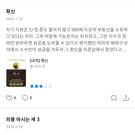
요
일
확신
작
2026.7.10
성
자기 자본은 단 한 푼도 들이지 않고 500채 이상의 부동산을 소유하
일
고 있다는 저자. 그게 어떻게 가능한지는 차치하고, 그런 지식과 정
보만 알려주면 성공을 도와줄 수 있다고 생각했던 저자의 재테크 강
의에서 소수만이 성공을 거두자 그 원인을 자존감에서 찾았다고 한
다. 누구나 자기 돈 안 들이고 500채 씩 가질 수 있을 리가 없지. 지식
[대여] 확신
과 정보로도 부자가 못 되는데 자존감으로 부자가 될 수 있다고 말하
글
롭 무어 저
는 책에 기대감은 일찌감치 사그라들었다.성공한 유명인들-작가,
쓴
배우, 방송인 등-이 예전에는 별볼일 없었으니 당신도 할 수 있다는
이
소리를 하며 오프라 윈프리나 J. K. 롤링 같은 식상한 예시를 든다.완
벽주의, 거절, 비교 등 자기계발서에서 늘 하는 소리를 하는데 굳이
부자와 연결시키니 허황돼 보인다.부동산보다 책이나 팟캐스트 쪽
0
0
좋
댓
작
일에 집중하는 듯 보이는데, 자기 책 서평에 달린 안 좋은 평은 신경
아
글
성
쓰지 않는다면서 그 얘기를 몇 차례씩 반복하니 진짜 신경 안 쓰는
요
일
게 맞나 싶다. 구체적인 예를 들지 않고 부자들에 대한 부정적 인식
피를 마시는 새 3
을 탓하는 걸 보니 슈퍼 리치의 자존감을 배우는 게 도움이 될까 싶
작
2026.6.28
기도 하다. 성공한 뒤에 고민해도 될 법한 부자의 뻔뻔함을 미리 배
성