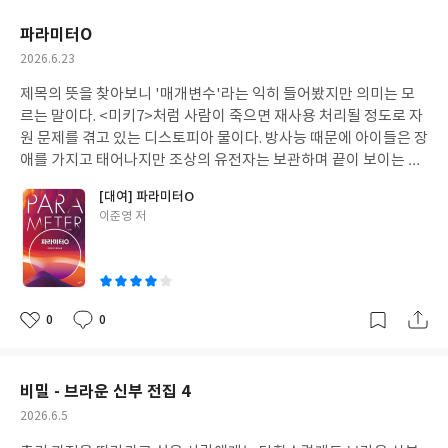
같다.저자의 회사에겐 기업이 고객이다. 이 책에서 말하는 디자인이
요
일
란 호텔의 전망을 꾸미는 게 아니라 투숙 절차를 개선하는 기획이다.
파라미터O
단순히 자전거의 외형을 바꾸기보다 왜 요즘엔 자전거를 왜 안 탈까
작
2026.6.23
라는 인식에서부터 접근한다. 의료, 교육, 환경 같은 공적인 영역에
성
서의 다양한 혁신 활동도 예시로 들고 있는데 독자가 어떻게 응용할
제목의 뜻을 찾아보니 '매개변수'라는 익히 들어봤지만 의미는 모
일
지에 대한 부분은 부족한 것 같다.
르는 말이다. <미키7>처럼 사람이 죽으면 재사용 처리될 정도로 자
원 문제를 겪고 있는 디스토피아 물이다. 방사능 때문에 아이들은 장
애를 가지고 태어나지만 조상의 유전자는 보관하며 끝이 보이는 인
류의 종을 의미없이 유지하는 중이다.어머니의 죽음에 미스터리한
[대여] 파라미터O
요소가 있는 주인공은 제자 한 명을 둔 유일한 엔지니어다. 어머니의
글
이준영 저
흔적을 쫓다가 만나게 된 기계종을 데려오면서 안 그래도 위태위태
쓴
한 거주지에 불화를 키운다. 제목과 달리 쉽고 단순한 이야기지만 빠
이
져들게 만드는 힘이 있다.그런데 특정 영화의 제목이 나오고부터 몰
입이 깨진다. 방대한 데이터를 잃지 않고 가지고 있다거나, 전력이
부족한데 종일 영화를 보든 현실도피 하는 장치에 빠져 있든 한다는
0
0
좋
댓
작
점에서 앞뒤가 안 맞기도 하지만, 로봇에게 이것저것 가르치는 과정
아
글
성
이 코믹해지면서 앞의 어둡던 분위기까지 무너진다. 그러다가 또 갑
요
일
자기 살벌해진다.자원이 부족할 텐데 로봇의 개체 수가 늘어나는 방
비밀 - 브라운 신부 전집 4
식이 너무 편리하다. 주인공이 로봇과만 붙어 있다 보니 다른 인물들
작
2026.6.5
의 변심이 급작스럽다. 화내고 사과할 줄 알던 사람이 사이코패스가
성
되는 정도의 변화다. 중간에 몇 년을 건너뛰면서 그런 과정까지 생략