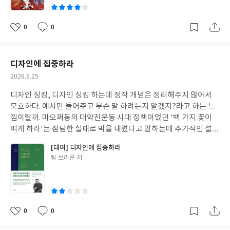
0
0
좋
댓
작
아
글
성
요
일
디자인에 집중하라
작
2026.6.25
성
디자인 싱킹, 디자인 싱킹 하는데 정작 개념은 정리해주지 않아서
일
모호하다. 예시만 들어주고 무슨 말 하려는지 알겠지?라고 하는 느
낌이랄까. 마오쩌둥의 대약진운동 시대 정책이었던 '백 가지 꽃이
피게 하라'는 참담한 실패로 막을 내렸다고 말하는데 추가적인 설명
도 없이 그걸로 끝이다. 대략적인 정보나 실패한 이유, 이 책에서 말
[대여] 디자인에 집중하라
하려는 메시지와는 어떤 연관이 있는지 설명이 없다. 어떤 프로젝트
글
팀 브라운 저
에서 일했던 사람이 지금은 어디에서 근무한다는 아무짝에도 쓸모
쓴
없는 정보는 챙긴다.감이 안 잡혀서 디자인 싱킹이란 뭔지 검색해보
이
니 사용자 중심 문제 해결 방법론이라고 한다. 그런 예시가 있긴 했
다. 그런 주제 치고는 읽는 사람 입장은 전혀 고려를 안 한 것 같다.
(저자의 회사인) 'IDEO는~', '우리 팀은~'을 주어로 이야기하지
0
0
좋
댓
작
(독자) '당신은~'을 말하지 않는 게 아이러니다. 그냥 회사 홍보물
아
글
성