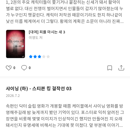
운다고 부자가 될는지 모르겠다.
1, 2권의 주요 캐릭터들이 쫓기거나 붙잡히는 신세가 돼서 활약이
일
별로 없다. 대신 전쟁이 벌어지면서 인물들이 갑자기 많아졌는데 누
가 누구인지 헷갈린다. 캐릭터 저작권 때문이기라도 한지 하나같이
낯선 이름 체계여서 더 그렇다. 황제의 계획은 소문이 아니라 진짜로
밝혀지지만 그런 황제 캐릭터를 본 적이 없어서 의도가 납득 안 되니
[대여] 피를 마시는 새 3
왜 싸우는지 이해가 안 된다. 일부러 반란을 부추기는 것도, 반대하
글
이영도 저
는 신하들을 쫓아내는 것도 굳이 미리 할 필요가 있었는지 의문이다.
쓴
나중에 그럴 만한 충분한 이유가 밝혀지면 다행이지만 이영도 작가
이
의 작품들은 앞에선 뒤 때문이고, 뒤에선 앞 때문인 경우가 다반사
라서 별 기대가 안 된다.
0
0
좋
댓
작
아
글
성
요
일
샤이닝 (하) - 스티븐 킹 걸작선 03
작
2026.7.2
성
속편인 닥터 슬립 영화가 개봉할 때쯤 케이블에서 샤이닝 영화를 방
일
영해주길래 밤 늦게까지 봤던 기억이 있다. 포스터로 익히 알려진 그
장면을 비롯해 몇몇 이미지가 인상적이긴 했지만 만들어진 지 오래
돼서인지 유명세에 비해서는 기대에 못 미쳤다. 앞 부분에 이야기가