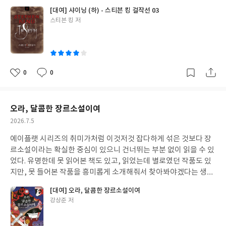
더 있는데 생략된 것처럼 스토리를 따라잡기가 어려웠다. 원작을 보
[대여] 샤이닝 (하) - 스티븐 킹 걸작선 03
니 그 이유를 알 것 같다. 호텔 장면으로 시작하는 건 같지만 거기에
글
스티븐 킹 저
가기 전까지의 이야기가 상권에 담겨 있다. 영화는 상권을 안 읽고
쓴
하권을 읽은 것처럼 호텔에서 일어난 일을 보여주기만 한 것 같다.
이
솔직히 하권은 망상을 쏟아낼 뿐이어서 지루하기만 했다. 하권을 반
쯤 덜어내고 상권과 합쳐서 한 권으로 만들면 좋았겠다 싶다.
0
0
좋
댓
작
아
글
성
요
일
오라, 달콤한 장르소설이여
작
2026.7.5
성
에이플랫 시리즈의 취미가처럼 이것저것 잡다하게 섞은 것보다 장
일
르소설이라는 확실한 중심이 있으니 건너뛰는 부분 없이 읽을 수 있
었다. 유명한데 못 읽어본 책도 있고, 읽었는데 별로였던 작품도 있
지만, 못 들어본 작품을 흥미롭게 소개해줘서 찾아봐야겠다는 생각
이 든다. 같은 작가, 같은 소재, 같은 장르의 작품들로 뻗어나가면서
[대여] 오라, 달콤한 장르소설이여
아직 만나보지 못한 장르의 세계에 발을 들여놓고 싶게 만든다.
글
강상준 저
쓴
이