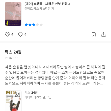
부분에선 척 보면 아는 스타일을 따라가기가 힘들었다. 등장인물들
[대여] 스캔들 - 브라운 신부 전집 5
을 보여주기보다 당시의 시대상을 담는 데 더 공을 들인 듯하다.
글
길버트 키스 체스터튼 저
쓴
이
0
0
좋
댓
작
아
글
성
요
일
믹스 24권
작
2026.6.13
성
작은 손상을 별것 아니라고 내버려두면 쌓이고 쌓여서 큰 타격이 될
일
수 있음을 보여주는 경기였다. 때로는 스치는 정도만으로도 중요한
순간에 끊어져버리는 황당함을 안겨 준다. 어찌어찌 잘 버티던 운과
노력으로 쥐락펴락하며 독자를 붙들어 놓는 작가의 노련미가 돋보
인다. 그동안 둔하다 싶을 만큼 못 알아채던 진실을 끌어내는 장면도
믹스 24권
아다치 미츠루답다고 해야겠다.
글
아다치 미츠루 글,그림
쓴
이