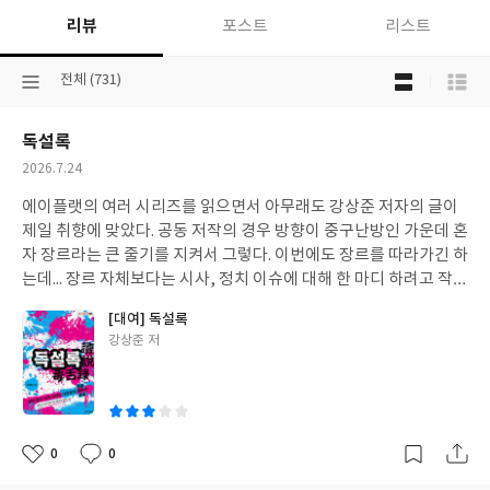
운
리뷰
포스트
리스트
사
람
목
들
선
전체 (731)
록
을
택
보
위
된
기
한
독설록
분
선
책
류
택
작
2026.7.24
성
에이플랫의 여러 시리즈를 읽으면서 아무래도 강상준 저자의 글이
일
제일 취향에 맞았다. 공동 저작의 경우 방향이 중구난방인 가운데 혼
자 장르라는 큰 줄기를 지켜서 그렇다. 이번에도 장르를 따라가긴 하
는데... 장르 자체보다는 시사, 정치 이슈에 대해 한 마디 하려고 작품
들을 발판 삼은 느낌이다. 다른 때보다 사적인 경험을 많이 털어놓기
[대여] 독설록
도 한다. 소개해준 작품들을 찾아보고 싶다는 생각이 이번엔 별로 들
글
강상준 저
지 않는다.
쓴
이
0
0
좋
댓
작
아
글
성