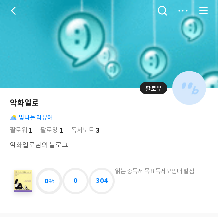
저
장
팔로우
나
의
악화일로
님
대
사
의
빛나는 리뷰어
표
락
사
사
배
1
1
3
팔로워
팔로잉
독서노트
진
경
락
악화일로님의 블로그
읽는 중
독서 목표
독서모임
내 별점
0%
0
304
너
무
외
로