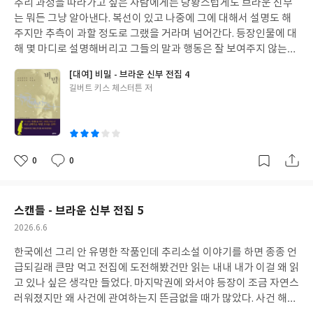
추리 과정을 따라가고 싶은 사람에게는 당황스럽게도 브라운 신부
일
된 것 같아 아쉽다.
는 뭐든 그냥 알아낸다. 복선이 있고 나중에 그에 대해서 설명도 해
주지만 추측이 과할 정도로 그랬을 거라며 넘어간다. 등장인물에 대
해 몇 마디로 설명해버리고 그들의 말과 행동은 잘 보여주지 않는다.
대신 다른 논쟁(주로 종교)으로 넘어가 장황한 설교가 시작되는 바
[대여] 비밀 - 브라운 신부 전집 4
람에 사건은 뒷전이다. 물론 그런 논쟁 속에 힌트가 숨어 있기도 하
글
길버트 키스 체스터튼 저
지만.신부 이외의 유일한 고정 캐릭터인 플랑보가 등장하더니 한 일
쓴
도 없이 끝나버려서 뭔가 싶었는데 첫장인 '브라운 신부의 비밀'과
이
마지막장인 '플랑보의 비밀'이 이어진다. 다른 권에는 없는 구성인
데 굳이 그럴 필요가 있었나 싶다.
0
0
좋
댓
작
아
글
성
요
일
스캔들 - 브라운 신부 전집 5
작
2026.6.6
성
한국에선 그리 안 유명한 작품인데 추리소설 이야기를 하면 종종 언
일
급되길래 큰맘 먹고 전집에 도전해봤건만 읽는 내내 내가 이걸 왜 읽
고 있나 싶은 생각만 들었다. 마지막권에 와서야 등장이 조금 자연스
러워졌지만 왜 사건에 관여하는지 뜬금없을 때가 많았다. 사건 해결