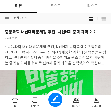
리뷰
포스트
리스트
목
선
전체 (714)
록
택
보
된
기
중등과학 내신대비문제집 추천, 백신N제 중학 과학 2-2
분
선
류
택
작
22시간 전
성
* 중등과학 내신대비문제집 추천,백신N제 중학 과학 2-2 백점의
일
신, 백신 과학 시리즈의 문제집 백신N제중학 과학 내신 백점을 완성
하고 싶다면 백신N제 중학 과학을 추천해요.평소 과학을 어려워하
는 중학생 아이를 위해 백신N제 중학 과학을 선택했어요. 백신N제
한 권으로 내신 대비 완성학교 시험의 출제 유형시험에 직접 도움이
되는 특화 코너학교 시험 백점을 가르는 최고난도 문제까지!
홈
독서노트
독서모임
나의 사락