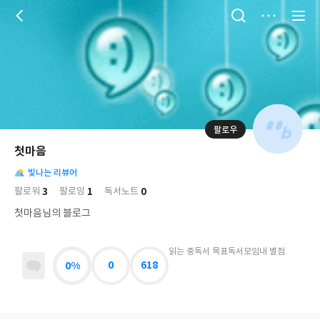
저
장
팔로우
나
의
첫마음
님
대
사
의
빛나는 리뷰어
표
락
사
사
배
3
1
0
팔로워
팔로잉
독서노트
진
경
락
첫마음님의 블로그
읽는 중
독서 목표
독서모임
내 별점
0%
0
618