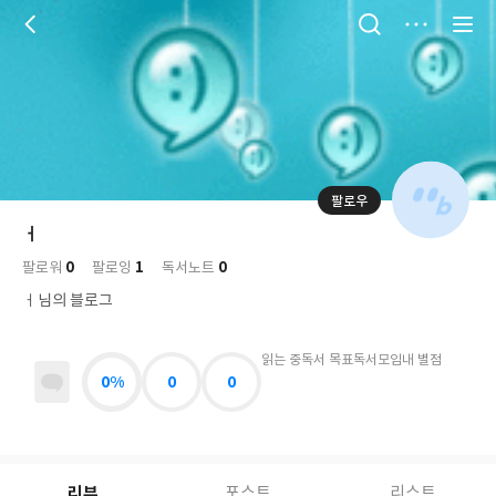
저
장
팔로우
나
의
ㅓ
님
대
사
0
1
0
의
팔로워
팔로잉
독서노트
표
락
사
사
배
ㅓ님의 블로그
진
경
락
읽는 중
독서 목표
독서모임
내 별점
0%
0
0
리뷰
포스트
리스트