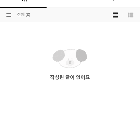
목
선
전체 (0)
록
택
보
된
기
분
선
류
택
작성된 글이 없어요