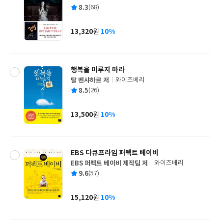
글
평
8.3
(68)
쓴
출
균
이
판
사
13,320
10%
원
가
격
행복을 미루지 마라
탈 벤샤하르 저
와이즈베리
글
평
8.5
(26)
쓴
출
균
이
판
사
13,500
10%
원
가
격
EBS 다큐프라임 퍼펙트 베이비
EBS 퍼펙트 베이비 제작팀 저
와이즈베리
글
평
9.6
(57)
쓴
출
균
이
판
사
15,120
10%
원
가
격