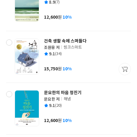
평
8.9
(7)
쓴
출
균
이
판
사
12,600
10%
원
가
격
건축 생활 속에 스며들다
조원용 저
씽크스마트
글
평
9.1
(34)
쓴
출
균
이
판
사
15,750
10%
원
가
격
문요한의 마음 청진기
문요한 저
해냄
글
평
9.1
(20)
쓴
출
균
이
판
사
12,600
10%
원
가
격