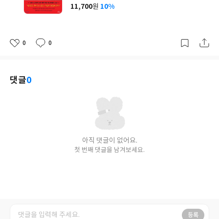
사
11,700
10%
원
가
격
0
0
좋
댓
작
아
글
성
요
일
댓글
0
아직 댓글이 없어요.
첫 번째 댓글을 남겨보세요.
등록