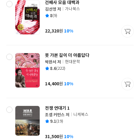
건배사 모음 대백과
김선영 저
가나북스
글
평
8
(9)
쓴
출
균
이
판
사
22,320
10%
원
가
격
못 가본 길이 더 아름답다
박완서 저
현대문학
글
평
8.6
(222)
쓴
출
균
이
판
사
14,400
10%
원
가
격
전쟁 연대기 1
조셉 커민스 저
니케북스
글
평
9.1
(19)
쓴
출
균
이
판
사
31,500
10%
원
가