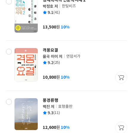
경제학자의 인문학서재 2
박정호 저
한빛비즈
글
평
9.1
(41)
쓴
출
균
이
판
사
13,500
10%
원
가
격
격몽요결
율곡 이이 저
연암서가
글
평
9.2
(25)
쓴
출
균
이
판
사
10,800
10%
원
가
격
풍경류행
백진 저
효형출판
글
평
9.3
(11)
쓴
출
균
이
판
사
12,600
10%
원
가