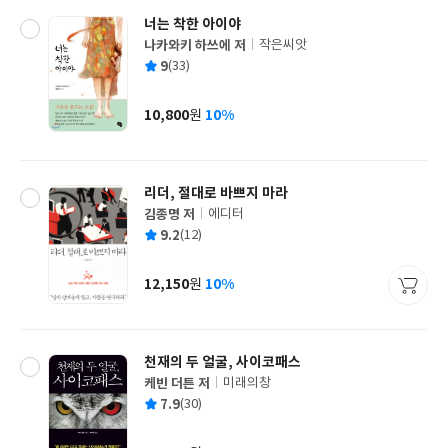
너는 착한 아이야
나카와키 하쓰에 저
작은씨앗
글
평
9
(33)
쓴
출
균
이
판
사
10,800
10%
원
가
격
리더, 절대로 바쁘지 마라
김종명 저
에디터
글
평
9.2
(12)
쓴
출
균
이
판
사
12,150
10%
원
가
격
천재의 두 얼굴, 사이코패스
케빈 더튼 저
미래의창
글
평
7.9
(30)
쓴
출
균
이
판
사