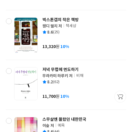
격
빅스톤갭의 작은 책방
웬디 웰치 저
책세상
글
평
8.6
(25)
쓴
출
균
이
판
사
13,320
10%
원
가
격
저녁 무렵에 면도하기
무라카미 하루키 저
비채
글
평
8.2
(62)
쓴
출
균
이
판
사
11,700
10%
원
가
격
스무살엔 몰랐던 내한민국
이숲 저
예옥
글
평
8.6
(44)