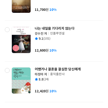
균
이
판
사
11,700
10%
원
가
격
나는 내일을 기다리지 않는다
강수진 저
인플루엔셜
글
평
9.1
(101)
쓴
출
균
이
판
사
12,600
10%
원
가
격
어쨌거나 결혼을 결심한 당신에게
하정아 저
홍익출판사
글
평
8.8
(24)
쓴
출
균
이
판
사
12,420
10%
원
가
격