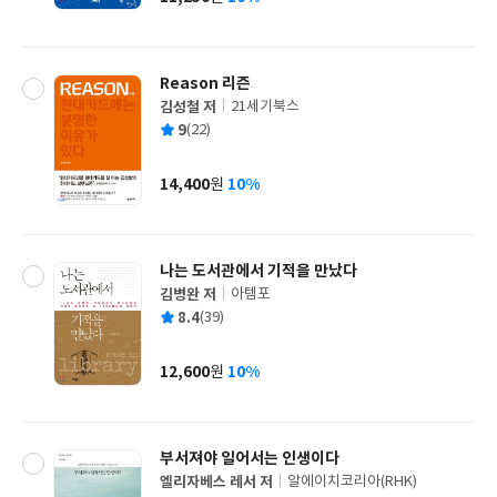
가
격
Reason 리즌
김성철 저
21세기북스
글
평
9
(22)
쓴
출
균
이
판
사
14,400
10%
원
가
격
나는 도서관에서 기적을 만났다
김병완 저
아템포
글
평
8.4
(39)
쓴
출
균
이
판
사
12,600
10%
원
가
격
부서져야 일어서는 인생이다
엘리자베스 레서 저
알에이치코리아(RHK)
글