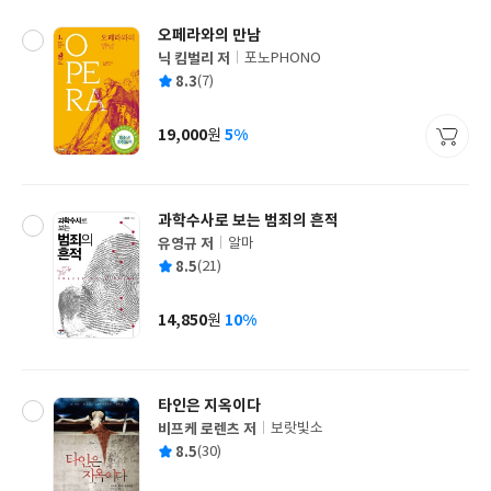
오페라와의 만남
닉 킴벌리 저
포노PHONO
글
평
8.3
(7)
쓴
출
균
이
판
사
19,000
5%
원
가
격
과학수사로 보는 범죄의 흔적
유영규 저
알마
글
평
8.5
(21)
쓴
출
균
이
판
사
14,850
10%
원
가
격
타인은 지옥이다
비프케 로렌츠 저
보랏빛소
글
평
8.5
(30)
쓴
출
균
이
판