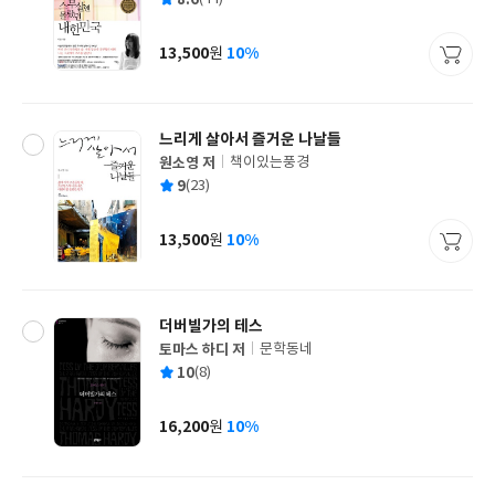
쓴
출
균
이
판
사
13,500
10%
원
가
격
느리게 살아서 즐거운 나날들
원소영 저
책이있는풍경
글
평
9
(23)
쓴
출
균
이
판
사
13,500
10%
원
가
격
더버빌가의 테스
토마스 하디 저
문학동네
글
평
10
(8)
쓴
출
균
이
판
사
16,200
10%
원
가
격