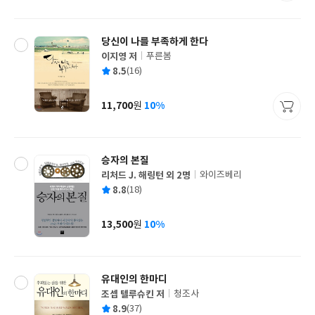
격
당신이 나를 부족하게 한다
이지영 저
푸른봄
글
평
8.5
(16)
쓴
출
균
이
판
사
11,700
10%
원
가
격
승자의 본질
리처드 J. 해링턴 외 2명
와이즈베리
글
평
8.8
(18)
쓴
출
균
이
판
사
13,500
10%
원
가
격
유대인의 한마디
조셉 텔루슈킨 저
청조사
글
평
8.9
(37)
쓴
출