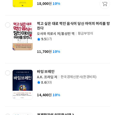
사
18,000
10%
원
가
격
먹고 싶은 대로 먹인 음식이 당신 아이의 머리를 망
친다
오사와 히로시 저/홍성민 역
황금부엉이
글
평
9.5
(17)
쓴
출
균
이
판
사
11,700
10%
원
가
격
바잉 브레인
A.K. 프라딥 저
한국경제신문사(한경비피)
글
평
8.6
(33)
쓴
출
균
이
판
사
14,400
10%
원
가
격