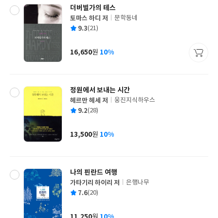
더버빌가의 테스
토마스 하디 저
문학동네
글
평
9.3
(21)
쓴
출
균
이
판
사
16,650
10%
원
가
격
정원에서 보내는 시간
헤르만 헤세 저
웅진지식하우스
글
평
9.2
(28)
쓴
출
균
이
판
사
13,500
10%
원
가
격
나의 핀란드 여행
가타기리 하이리 저
은행나무
글
평
7.6
(20)
쓴
출
균
이
판
사
11,250
10%
원