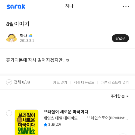
sarak
하나
저
8월이야기
장
하나
팔로우
작
2013.8.1
성
일
휴가때문에 잠시 멀어지겠지만.. ㅎ
전체 0/38
카트 넣기
엑셀 다운로드
다른 리스트에 넣기
추가한 순
브라질이 새로운 미국이다
제임스 데일 데이비드슨
브레인스토어(BRAINstor
글
저
e)
평
8.6
(20)
쓴
출
균
이
판