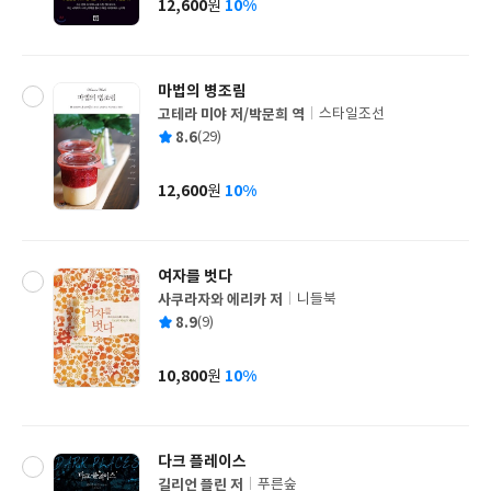
12,600
10%
원
가
격
마법의 병조림
고테라 미야 저/박문희 역
스타일조선
글
평
8.6
(29)
쓴
출
균
이
판
사
12,600
10%
원
가
격
여자를 벗다
사쿠라자와 에리카 저
니들북
글
평
8.9
(9)
쓴
출
균
이
판
사
10,800
10%
원
가
격
다크 플레이스
길리언 플린 저
푸른숲