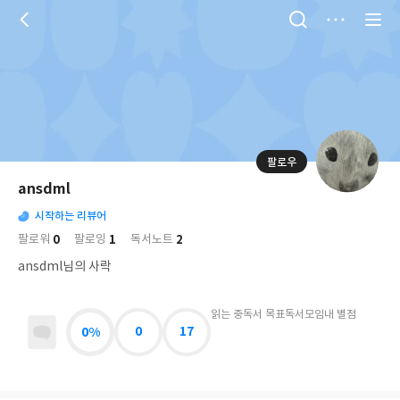
저
장
팔로우
나
의
ansdml
님
대
사
의
시작하는 리뷰어
표
락
사
사
배
0
1
2
팔로워
팔로잉
독서노트
진
경
락
ansdml님의 사락
읽는 중
독서 목표
독서모임
내 별점
0%
0
17