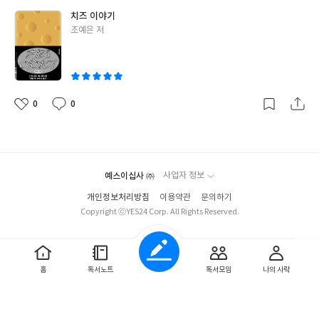
치즈 이야기
글
조예은 저
쓴
이
0
0
좋
댓
작
아
글
성
요
일
예스이십사 ㈜
사업자 정보
개인정보처리방침
이용약관
문의하기
Copyright ⓒYES24 Corp. All Rights Reserved.
홈
독서노트
독서모임
나의 사락