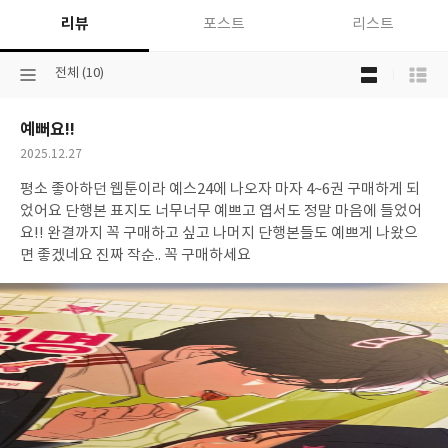
리뷰
포스트
리스트
목
선
전체 (10)
록
택
보
된
기
예뻐요!!
분
선
류
택
작
2025.12.27
성
평소 좋아하던 웹툰이라 예스24에 나오자 마자 4~6권 구매하게 되
일
었어요 단행본 표지도 너무너무 예쁘고 엽서도 정말 마음에 들었어
요!! 완결까지 꼭 구매하고 싶고 나머지 단행본들도 예쁘게 나왔으
면 좋겠네요 진짜 작순.. 꼭 구매하세요