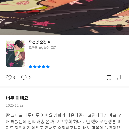
첨
1
부
된
사
진
작전명 순정 4
글
꼬까리 글/들덤 그림
쓴
이
0
0
좋
댓
작
아
글
성
요
일
너무 이뻐요
작
2025.12.27
성
말 그대로 너무너무 예뻐요 영화가 나온다길래 고민하다가 바로 구
일
매 해봤는데 진짜 배송 온 거 보고 후회 하나도 안 했어요 단행본 표
지도 당연하게 예쁘고 엽서도 증정해주니까 너무 마음에 들었어요