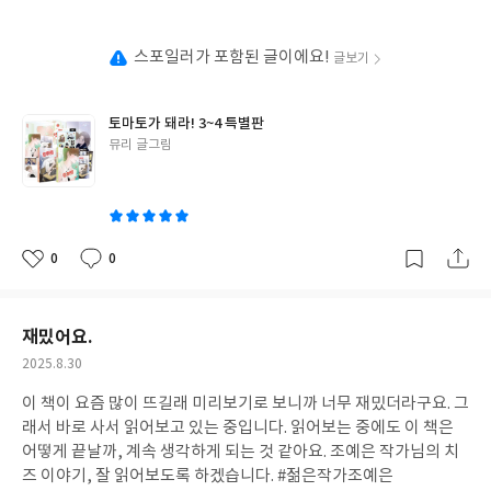
성
일
스포일러가 포함된 글이에요!
글보기
토마토가 돼라! 3~4 특별판
글
뮤리 글그림
쓴
이
0
0
좋
댓
작
아
글
성
요
일
재밌어요.
작
2025.8.30
성
이 책이 요즘 많이 뜨길래 미리보기로 보니까 너무 재밌더라구요. 그
일
래서 바로 사서 읽어보고 있는 중입니다. 읽어보는 중에도 이 책은
어떻게 끝날까, 계속 생각하게 되는 것 같아요. 조예은 작가님의 치
즈 이야기, 잘 읽어보도록 하겠습니다. #젊은작가조예은