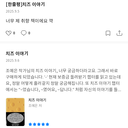
[한줄평]치즈 이야기
작
2025.9.5
성
너무 제 취향 책이에요 꺅
일
0
0
좋
댓
작
아
글
성
요
일
치즈 이야기
작
2025.9.6
성
조예은 작가님의 치즈 이야기, 너무 궁금하더라고요. 그래서 바로
일
구매하게 되었습니다. ‘-‘ 현재 보증금 돌려받기 챕터를 읽고 있는데
요, 정말 어떻게 흘러갈지 정말 궁금해집니다. 또 치즈 이야기 챕터
에서는 “~었습니다, ~였어요, ~답니다.“ 처럼 자신의 이야기를 들려
주는 듯한 문체가 마음에 들었어요. 그래서 이 책을 산 이유이기도
치즈 이야기
하고요. 독자들에게 질문을 던지는 부분도 좋았다고 생각합니다. 아
글
조예은 저
직 43쪽밖에 읽지 못해 전체적인 리뷰를 쓰기에는 어렵지만, 지금
쓴
까지 읽은 것만으로도 충분히 추천하고 싶어요. 조예은 작가님의 신
이
작 ‘치즈 이야기’ 는 도서관이든, 구매를 하든, e북이든 꼭 한 번쯤은
읽어 보셨으면 좋겠어요. 중학생의 부족한 리뷰를 읽어주셔서 감사