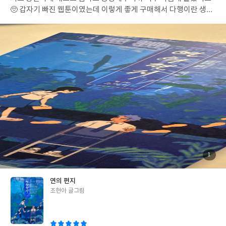
🥺 갑자기 빠진 웹툰이였는데 이렇게 좋게 구매해서 다행이란 생각
이 드네요
첨
1
부
된
사
진
연의 편지
글
조현아 글그림
쓴
이