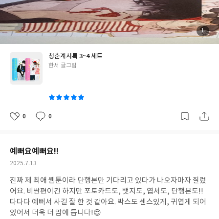
첨
1
부
된
사
진
청춘계시록 3~4 세트
글
한서 글그림
쓴
이
0
0
좋
댓
작
아
글
성
요
일
예뻐요예뻐요!!
작
2025.7.13
성
진짜 제 최애 웹툰이라 단행본만 기다리고 있다가 나오자마자 질렀
일
어요. 비싼편이긴 하지만 포토카드도, 뱃지도, 엽서도, 단행본도!!
다다다 예뻐서 사길 잘 한 것 같아요. 박스도 센스있게, 귀엽게 되어
있어서 더욱 더 맘에 듭니다!😍