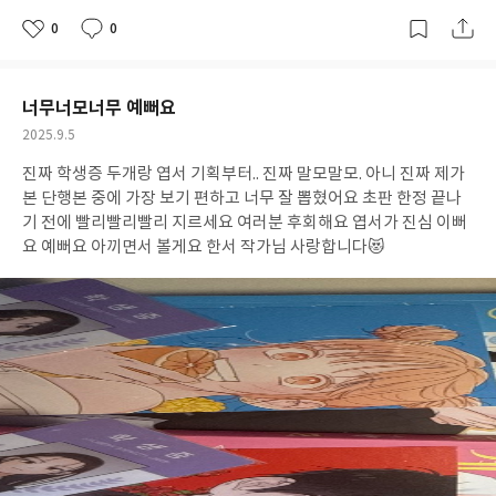
합니다. 즐거운 독서 되시길 바라요 🙇‍♀️ #서울리딩파티 #젊은작가조
0
0
좋
댓
작
예은
아
글
성
요
일
너무너모너무 예뻐요
작
2025.9.5
성
진짜 학생증 두개랑 엽서 기획부터.. 진짜 말모말모. 아니 진짜 제가
일
본 단행본 중에 가장 보기 편하고 너무 잘 뽑혔어요 초판 한정 끝나
기 전에 빨리빨리빨리 지르세요 여러분 후회해요 엽서가 진심 이뻐
요 예뻐요 아끼면서 볼게요 한서 작가님 사랑합니다😻