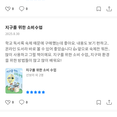
0
0
좋
댓
작
아
글
성
요
일
지구를 위한 소비수업
작
2025.8.30
성
학교 독서록 숙제 때문에 구매했는데 좋아요. 내용도 보기 편하고..
일
온라인 도서라 바로 볼 수 있어 좋았습니다 👍 앞으로 숙제든 뭐든..
많이 사용하고 그럴 책이에요. 지구를 위한 소비 수업, 지구와 환경
을 위한 방법들이 많고 많이 배워요!
지구를 위한 소비 수업
글
선보라 외 2명
쓴
이
0
0
좋
댓
작
아
글
성
요
일