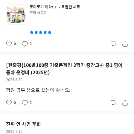
토마토가 돼라! 1~2 특별판 세트
글
뮤리 글그림
쓴
이
0
0
좋
댓
작
아
글
성
요
일
[한줄평]100발100중 기출문제집 2학기 중간고사 중1 영어
동아 윤정미 (2025년)
작
2025.8.30
성
학원 공부 용으로 샀는데 좋네요.
일
0
0
좋
댓
작
아
글
성
요
일
진짜 안 사면 후회
작
2025.7.30